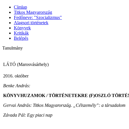
Címlap
Titkos Magyarország
Fedőneve: "Szocializmus"
Alagsori történetek
Könyvek
Kritikák
Belépés
Tanulmány
LÁTÓ (Marosvásárhely)
2016.
október
Benke
András
:
KÖNYVHUZAMOK
/
TÖRTÉNETEKRE
(F)
OSZLÓ
TÖRTÉ
Gervai
András
:
Titkos
Magyarország
.
„Célszemély”
: a
társadalom
Závada
Pál
:
Egy
piaci
nap