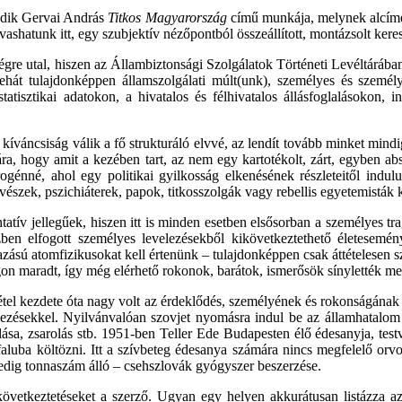
dik
Gervai
András
Titkos
Magyarország
című
munkája
,
melynek
alcím
lvashatunk
itt
,
egy
szubjektív
nézőpontból
összeállított
,
montázsolt
kere
ségre
utal
,
hiszen
az
Állambiztonsági
Szolgálatok
Történeti
Levéltárába
tehát
tulajdonképpen
államszolgálati
múlt
(
unk
),
személyes
és
személ
statisztikai
adatokon
, a
hivatalos
és
félhivatalos
állásfoglalásokon
,
i
,
kíváncsiság
válik
a
fő
strukturáló
elvvé
,
az
lendít
tovább
minket
mindi
ra
,
hogy
amit
a
kezében
tart,
az
nem
egy
kartotékolt
,
zárt
,
egyben
abs
rogénné
,
ahol
egy
politikai
gyilkosság
elkenésének
részleteitől
indul
vészek
,
pszichiáterek
,
papok
,
titkosszolgák
vagy
rebellis
egyetemisták
tatív jellegűek,
hiszen
itt
is minden esetben elsősorban a
személyes
tra
özben elfogott
személyes
levelezésekből kikövetkeztethető életesemé
zású atomfizikusokat kell értenünk –
tulajdonképpen
csak áttételesen 
n maradt, így még elérhető rokonok, barátok, ismerősök sínylették me
el kezdete óta nagy volt
az
érdeklődés, személyének
és
rokonságának m
lezésekkel. Nyilvánvalóan szovjet nyomásra indul be
az
államhatalom
ása, zsarolás stb. 1951-ben Teller Ede Budapesten élő édesanyja, testv
aluba költözni. Itt a szívbeteg édesanya
számára
nincs megfelelő orvos
edig
tonnaszám álló – csehszlovák gyógyszer beszerzése.
etkeztetéseket a szerző. Ugyan egy helyen akkurátusan listázza az á