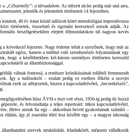
e
a
„
Célszemély”
: a
társadalom
.
Az
idézett
alcím
pedig
már
utal
arra
,
sztmetszetet
,
jelentők
és
jelentettek
történeteit
14
fejezetben
.
n
kutatott
, 40
év
iratai
közül
tallózott
kötet
metodológiai
imperatívusza
yközi
történetek
,
összefutó
és
egymást
keresztező
sorsok
adják
.
Az
nformális
beszélgetésekben
elejtett
félmondatokon
túl
nagyon
kevés
g
a
következő
fejezetre
.
Nagy
érdeme
tehát
a
szerzőnek
,
hogy
már
az
ztrahált
egész
,
hanem
a
múlttal
való
szembenézés
folyamatának
egy
unk
,
hogy
a
későbbiekben
két-három
személyes
történeten
keresztül
kapcsolatáról
az
állambiztonsággal
.
gédiák válnak fontossá, a rendszer krónikásainak tollából fennmaradt
nyek.
Így
a tudósokról – ezalatt
pedig
ez esetben
főként
a szovjet
szólnak ezek
az
alfejezetek,
hiszen
a kapcsolatfelvétel, „becserkészés”,
g.
egfigyelésében húsz ÁVH-s tiszt vett részt, 1956-ig
pedig
tíz hozzá
 gépezete,
és
felvonultatja a teljes repertoárt: titkos kapcsolatfelvétel,
ére, illetve annak fia
egy
– akkoriban bevett gyakorlatnak számító –
i ellátás, így jó zsarolási tétel lesz később
egy
– a magyar lakosság
llamhatalmi szervek struktúráját, feladatkörét, mégsem vállalkozik