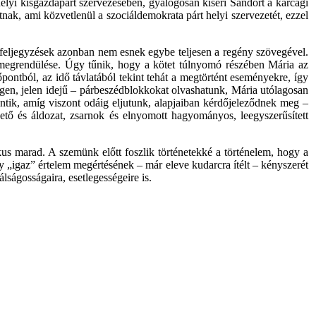
a helyi kisgazdapárt szervezésében, gyalogosan kíséri Sándort a karcagi
ak, ami közvetlenül a szociáldemokrata párt helyi szervezetét, ezzel
 a feljegyzések azonban nem esnek egybe teljesen a regény szövegével.
it megrendülése. Úgy tűnik, hogy a kötet túlnyomó részében Mária az
zőpontból, az idő távlatából tekint tehát a megtörtént eseményekre, így
idegen, jelen idejű – párbeszédblokkokat olvashatunk, Mária utólagosan
entik, amíg viszont odáig eljutunk, alapjaiban kérdőjeleződnek meg –
övető és áldozat, zsarnok és elnyomott hagyományos, leegyszerűsített
kus marad. A szemünk előtt foszlik történetekké a történelem, hogy a
gy „igaz” értelem megértésének – már eleve kudarcra ítélt – kényszerét
lságosságaira, esetlegességeire is.