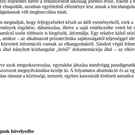
ező feljelentés hírére a felháborodott lakosság jelentős része, főként 
t elnapolták, azonban egyértelmű előzménye lesz annak a lincshangulatn
ságtalannak vélt meghurcolása miatt.
jén megtudjuk, hogy feljegyzéseket készít az átélt eseményekről, ezek
események rögzítése, dátumozása, illetve a saját emlékezetbe vetett h
narráció során többször is kiegészíti, átformálja. Egy relatíve külső né
őt, amikor – az alkalmazott prózatechnika sajátosságaitól teljességgel 
 közvetett információi vannak az elhangzottakról. Sándort végül felm
ák által irányított közhangulat „belső” dokumentációja által – az el­k
illetve azok megsokszorozása, egymásba játszása mindvégig paradigmati
okszorozott megnyilvánulása kezdje ki. A folyamatos absztrakció és az e
an rámutat a közösségi, nemzeti, egyben kanonizált történeti narratíva á
ugunk hüvelyedbe