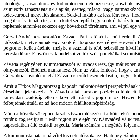
ideológiai, társadalom- és kultúratörténeti elemzésekre, absztra
szubjektív tapasztalataink alapján, esetleg másod- vagy harmadkézbő
kelet-európai megvalósulásáról. Sokkal inkább az lesz lényeges, hog
megalkotása tehát a tét, ami a kötet szereplőit egy konkrét hálózat
repítenek át minket sokszor egy következő történetre, ami végül egy v
Gervai Andráshoz hasonlóan Závada Pált is főként a múlt érdekli.
időszakát, illetve annak egy konkrét, tragikus eseményét elevenít
pogromot kellett átélnie, melybe a száznál is több sebesülten kívül 
kereskedőkre. Először csak bódéikat verték szét, portékáikat semmisít
Závada regényében Kunmadarasból Kunvadas lesz, így már ebben az ö
oknyomozói, történeti munka lesz. Nem az válik fontossá, hogy a „mi 
Gervaihoz hasonlóan tehát Závada is erőteljesen elutasítja, hogy a kö
Amit a Titkos Magyarország kapcsán mikrotörténeti perspektívának v
élesebben jelentkezik. A Závada által narrátori pozícióba léptetet
kunvadasi zsidóság ellen elkövetett második pogromhoz. Hiszen Ha
felbujtónak titulál az ad hoc módon felállított népbíróság.
Mária a következőképpen kezdi visszaemlékezéseit a kötet első mond
miránk fog lesújtani.” Már rögtön az elején nyilvánvalóvá válik t
kapcsolatban álló családi tragédia. Mária számára a megértés folyamat
A kommunista hatalomátvétel kezdeti időszaka ez, Hadnagy Sándort pe