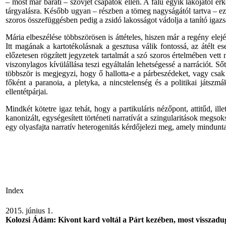
– most már baráti – szovjet csapatok ellen. A falu egyik lakójától érk
tárgyalásra. Később ugyan – részben a tömeg nagyságától tartva – ez
szoros összefüggésben pedig a zsidó lakosságot vádolja a tanító igaz
Mária elbeszélése többszörösen is áttételes, hiszen már a regény ele
Itt magának a kartotékolásnak a gesztusa válik fontossá, az átélt 
előzetesen rögzített jegyzetek tartalmát a szó szoros értelmében vett 
viszonylagos kívülállása teszi egyáltalán lehetségessé a narrációt. S
többször is megjegyzi, hogy ő hallotta-e a párbeszédeket, vagy csak
főként a paranoia, a pletyka, a nincstelenség és a politikai játszm
ellentétpárjai.
Mindkét kötetre igaz tehát, hogy a partikuláris nézőpont, attitűd, 
kanonizált, egységesített történeti narratívát a szingularitások megs
egy olyasfajta narratív heterogenitás kérdőjelezi meg, amely minduntal
Index
2015. június 1.
Kolozsi Ádám: Kivont kard voltál a Párt kezében, most visszad