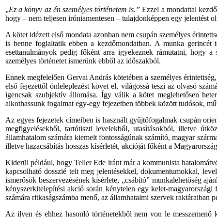
„
Ez
a
könyv
az
én
személyes
történetem
is.”
Ezzel
a
mondattal
kezdő
hogy
–
nem
teljesen
iróniamentesen
–
tulajdonképpen
egy
jelentést
o
A
kötet
idézett
első
mondata
azonban
nem
csupán
személyes
érintett
is
benne
foglaltatik
ebben
a
kezdőmondatban
. A
munka
gerincét
esettanulmányok
pedig
főként
arra
igyekeznek
rámutatni
,
hogy
a
személyes
történetet
ismerünk
ebből
az
időszakból
.
Ennek
megfelelően
Gervai
András
kötetében
a
személyes
érintettség
első
fejezettől
önleleplezést
követ
el,
világossá
teszi
az
olvasó
számá
igencsak
szubjektív
állomása
.
Így
válik
a
kötet
meglehetősen
hete
alkothassunk
fogalmat
egy-egy
fejezetben
többek
között
tudósok
,
mű
Az
egyes fejezetek címeiben is használt gyűjtőfogalmak
csupán
orien
megfigyelésekből, tartótiszti levelekből, utasításokból, illetve útk
államhatalom
számára
kiemelt fontosságúnak számító, magyar szárma
illetve hazacsábítás hosszas kísérletét, akcióját
főként
a Magyarországo
Kiderül például,
hogy
Teller Ede iránt
már
a kommunista hatalomátvét
kapcsolható dosszié telt meg jelentésekkel, dokumentumokkal, leve
ismerősök beszervezésének kísérlete, „csábító” munkalehetőség ajánl
kényszerkitelepítési akció során kénytelen
egy
kelet-magyarországi f
számára
ritkaságszámba menő,
az
államhatalmi szervek raktáraiban
p
Az ilyen és ehhez hasonló történetekből nem von le messzemenő köv