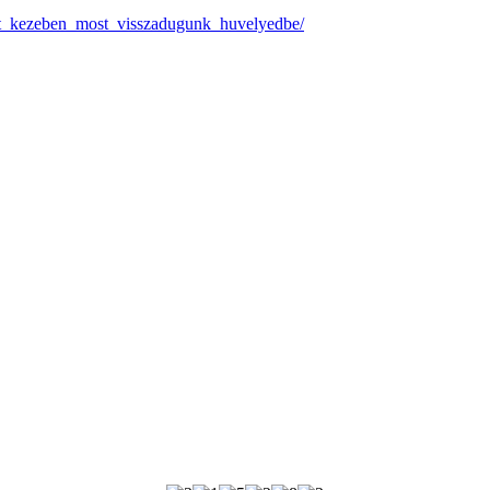
art_kezeben_most_visszadugunk_huvelyedbe/