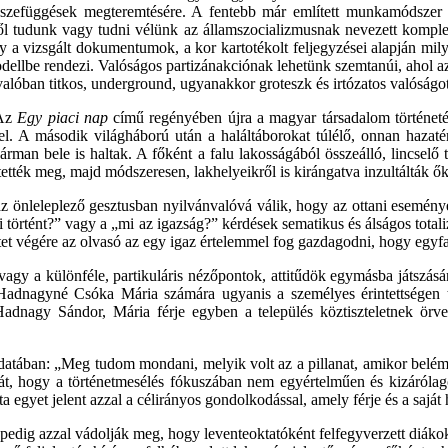
kt összefüggések megteremtésére. A fentebb már említett munkamódsz
l tudunk vagy tudni vélünk az államszocializmusnak nevezett komplex 
y a vizsgált dokumentumok, a kor kartotékolt feljegyzései alapján mil
i modellbe rendezi. Valóságos partizánakciónak lehetünk szemtanúi, ah
alóban titkos, underground, ugyanakkor groteszk és irtózatos valóságot 
 Az
Egy piaci nap
című regényében újra a magyar társadalom történeté
i fel. A második világháború után a haláltáborokat túlélő, onnan haz
hárman bele is haltak. A főként a falu lakosságából összeálló, lincselő
ették meg, majd módszeresen, lakhelyeikről is kirángatva inzultálták ők
nleleplező gesztusban nyilvánvalóvá válik, hogy az ottani események 
történt?” vagy a „mi az igazság?” kérdések sematikus és álságos totaliz
tet végére az olvasó az egy igaz értelemmel fog gazdagodni, hogy egyfaj
agy a különféle, partikuláris nézőpontok, attitűdök egymásba játszás
t Hadnagyné Csóka Mária számára ugyanis a személyes érintettségen tú
dnagy Sándor, Mária férje egyben a település köztiszteletnek örvend
atában: „Meg tudom mondani, melyik volt az a pillanat, amikor belém 
ehát, hogy a történetmesélés fókuszában nem egyértelműen és kizáróla
a egyet jelent azzal a célirányos gondolkodással, amely férje és a saját
dig azzal vádolják meg, hogy leventeoktatóként felfegyverzett diákokat