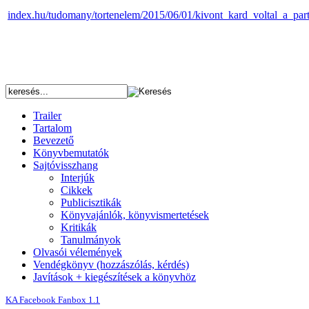
index.hu/tudomany/tortenelem/2015/06/01/kivont_kard_voltal_a_p
Trailer
Tartalom
Bevezető
Könyvbemutatók
Sajtóvisszhang
Interjúk
Cikkek
Publicisztikák
Könyvajánlók, könyvismertetések
Kritikák
Tanulmányok
Olvasói vélemények
Vendégkönyv (hozzászólás, kérdés)
Javítások + kiegészítések a könyvhöz
KA Facebook Fanbox 1.1