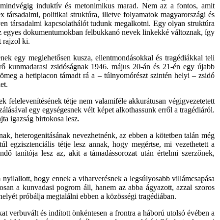
er mindvégig induktív és metonimikus marad. Nem az a fontos, amit
társadalmi, politikai struktúra, illetve folyamatok magyarországi és
yen társadalmi kapcsolathálót tudunk megalkotni. Egy olyan struktúra
ol az egyes dokumentumokban felbukkanó nevek linkekké változnak, így
rajzol ki.
nek egy meglehetősen kusza, ellentmondásokkal és tragédiákkal teli
atérő kunmadarasi zsidóságnak 1946. május 20-án és 21-én egy újabb
 tömeg a hetipiacon támadt rá a – túlnyomórészt szintén helyi – zsidó
et.
felelevenítésének tétje nem valamiféle akkurátusan végigvezetetett
álásával egy egységesnek vélt képet alkothassunk erről a tragédiáról.
ta igazság birtokosa lesz.
ának, heterogenitásának nevezhetnénk, az ebben a kötetben talán még
l egzisztenciális tétje lesz annak, hogy megértse, mi vezethetett a
ő tanítója lesz az, akit a támadássorozat után értelmi szerzőnek,
nyilallott, hogy ennek a viharverésnek a legsúlyosabb villámcsapása
gosan a kunvadasi pogrom áll, hanem az abba ágyazott, azzal szoros
 helyét próbálja megtalálni ebben a közösségi tragédiában.
 verbuvált és indított önkéntesen a frontra a háború utolsó évében a