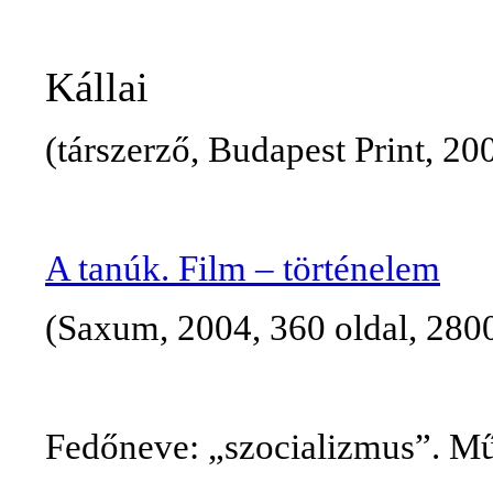
Kállai
(
társzerző
, Budapest Print, 2
A tanúk. Film – történelem
(Saxum, 2004, 360
oldal
, 280
Fedőneve: „szocializmus”. Mű