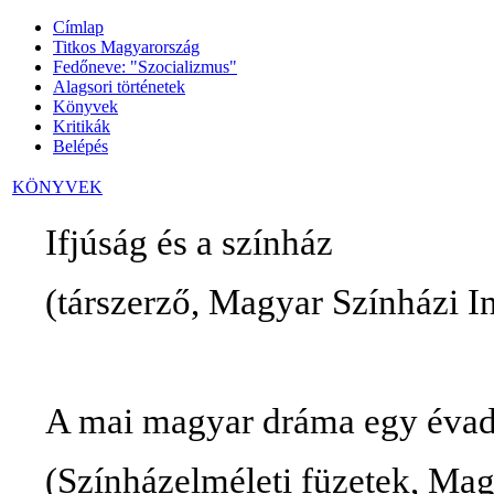
Címlap
Titkos Magyarország
Fedőneve: "Szocializmus"
Alagsori történetek
Könyvek
Kritikák
Belépés
KÖNYVEK
Ifjúság
és
a
színház
(
társzerző
, Magyar
Színházi
I
A
mai
magyar
dráma
egy
éva
(
Színházelméleti
füzetek
, Ma