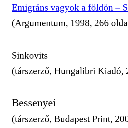
Emigráns
vagyok
a
földön
–
S
(
Argumentum
, 1998, 266
olda
Sinkovits
(
társzerző
,
Hungalibri
Kiadó
,
Bessenyei
(
társzerző
, Budapest Print, 2