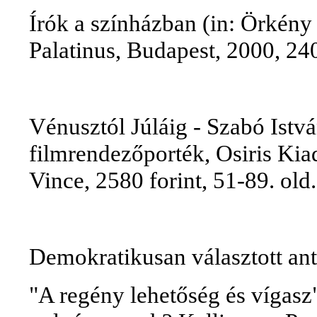
Írók a színházban (in: Örkény 
Palatinus, Budapest, 2000, 240
Vénusztól Júláig - Szabó Istv
filmrendezőporték, Osiris Kia
Vince, 2580 forint, 51-89. old.
Demokratikusan választott an
"A regény lehetőség és vígasz