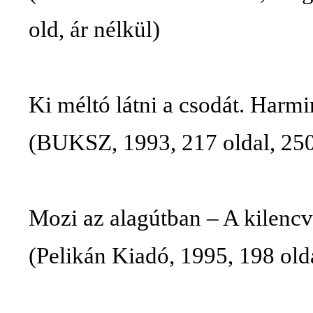
old,
ár
nélkül
)
Ki
méltó
látni
a
csodát
.
Harmi
(
BUKSZ
, 1993, 217
oldal
, 25
Mozi
az
alagútban
– A
kilenc
(
Pelikán
Kiadó
, 1995, 198
old