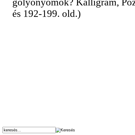
golyónyomok? Kalligram, Pozs
és 192-199. old.)