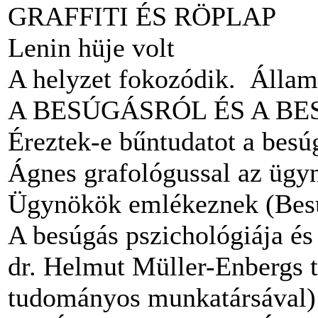
GRAFFITI ÉS RÖPLAP
Lenin hüje volt
A helyzet fokozódik. Állam
A BESÚGÁSRÓL ÉS A B
Éreztek-e bűntudatot a besú
Ágnes grafológussal az ügyn
Ügynökök emlékeznek (Besú
A besúgás pszichológiája és 
dr. Helmut Müller-Enbergs tö
tudományos munkatársával)