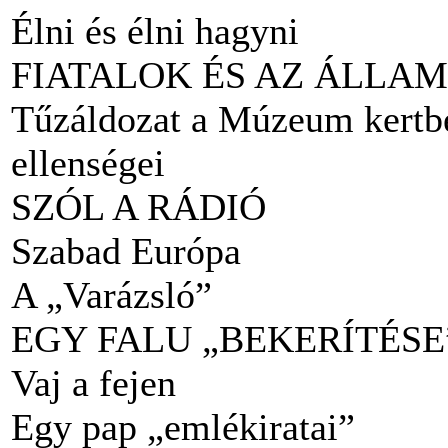
Élni és élni hagyni
FIATALOK ÉS AZ ÁLLA
Tűzáldozat a Múzeum kertben
ellenségei
SZÓL A RÁDIÓ
Szabad Európa
A „Varázsló”
EGY FALU „BEKERÍTÉSE
Vaj a fejen
Egy pap „emlékiratai”