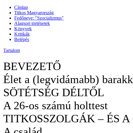
Címlap
Titkos Magyarország
Fedőneve: "Szocializmus"
Alagsori történetek
Könyvek
Kritikák
Belépés
Tartalom
BEVEZETŐ
Élet a (legvidámabb) barak
SÖTÉTSÉG DÉLTŐL
A 26-os számú holttest
TITKOSSZOLGÁK – ÉS A
A család