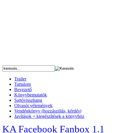
Trailer
Tartalom
Bevezető
Könyvbemutatók
Sajtóvisszhang
Olvasói vélemények
Vendégkönyv (hozzászólás, kérdés)
Javítások + kiegészítések a könyvhöz
KA Facebook Fanbox 1.1