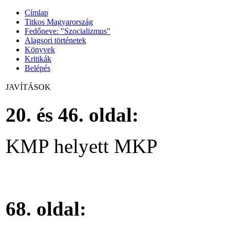
Címlap
Titkos Magyarország
Fedőneve: "Szocializmus"
Alagsori történetek
Könyvek
Kritikák
Belépés
JAVÍTÁSOK
20.
és
46.
oldal
:
KMP
helyett
MKP
68.
oldal
: