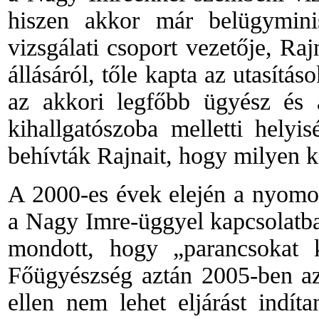
hiszen akkor már belügyminis
vizsgálati csoport vezetője, R
állásáról, tőle kapta az utasítá
az akkori legfőbb ügyész és 
kihallgatószoba melletti helyi
behívták Rajnait, hogy milyen 
A 2000-es évek elején a nyomoz
a Nagy Imre-üggyel kapcsolatba
mondott, hogy „parancsokat 
Főügyészség aztán 2005-ben az
ellen nem lehet eljárást indí