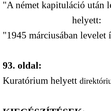
"A
német
kapituláció
után
l
helyett
:
"1945
márciusában
levelet
93.
oldal
:
Kuratórium
helyett
direktór