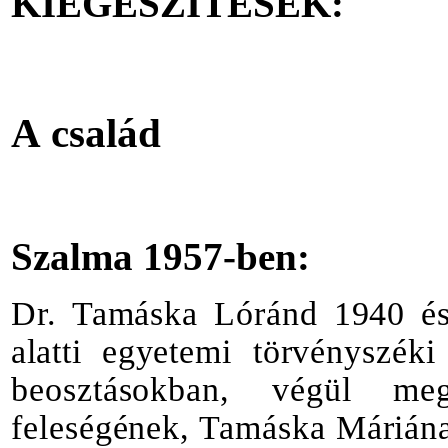
KIEGÉSZÍTÉSEK
:
A
család
Szalma
1957-ben:
Dr.
Tamáska
Lóránd
1940
é
alatti
egye
temi
törvényszéki
beosztásokban
,
végül
meg
feleségének
,
Tamáska
Márián