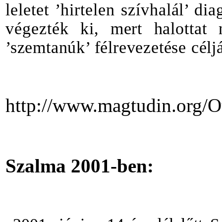
leletet
’hirtelen
szívhalál’
dia
végezték
ki
,
mert
halottat
’szemtanúk’
félrevezetése
célj
http://www.magtudin.org/
O
Szalma
2001-ben: