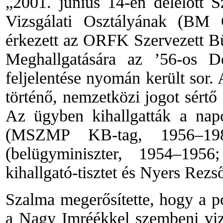
„2001. június 14-én
délelőtt
S
Vizsgálati Osztályának (BM
érkezett az ORFK Szervezett Bű
Meghallgatására az ’56-os De
feljelentése nyomán került sor
történő, nemzetközi jogot sértő 
Az ügyben kihallgatták a nap
(MSZMP KB-tag, 1956–198
(belügyminiszter, 1954–195
kihallgató-tisztet
és
Nyers Rezsőt
Szalma megerősítette, hogy a pol
a Nagy Imréékkel szembeni vizs