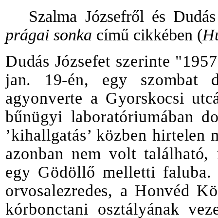
Szalma
Józsefről
és
Dudás
prágai
sonka
című
cikkében
(
H
Dudás
József
et
szerinte
"
195
jan
.
19-én
,
egy
szombat
d
agyonverte
a
Gyorskocsi
utc
bűnügyi
laboratóriumában
do
’kihallgatás’
közben
hirtelen
azonban
nem
volt
található
,
egy
Gödöllő
melletti
faluba
orvosalezredes
, a
Honvéd
Kö
kórbonctani
osztályának
veze