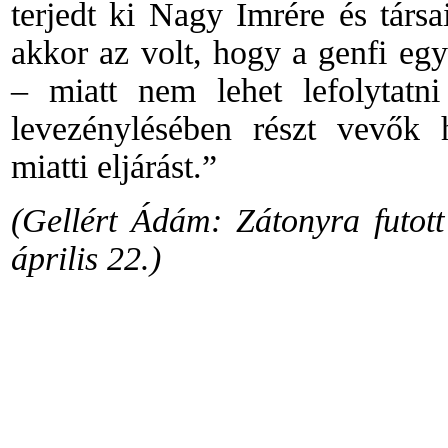
terjedt ki Nagy Imrére és társ
akkor az volt, hogy a genfi eg
– miatt nem lehet lefolytatn
levezénylésében részt vevők 
miatti eljárást.”
(Gellért Ádám: Zátonyra futott
április 22.)