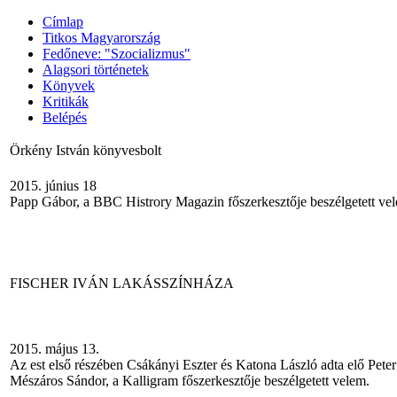
Címlap
Titkos Magyarország
Fedőneve: "Szocializmus"
Alagsori történetek
Könyvek
Kritikák
Belépés
Örkény István könyvesbolt
2015. június 18
Papp Gábor, a BBC Histrory Magazin főszerkesztője beszélgetett ve
FISCHER IVÁN LAKÁSSZÍNHÁZA
2015. május 13.
Az est első részében Csákányi Eszter és Katona László adta elő Peter
Mészáros Sándor, a Kalligram főszerkesztője beszélgetett velem.