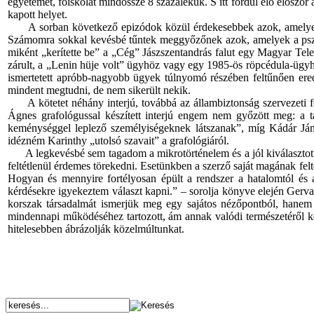
egyetemet, főiskolát mindössze 8 százalékuk. S itt fordul elő előszö
kapott helyet.
A sorban következő epizódok közül érdekesebbek azok, amelyek az á
Számomra sokkal kevésbé tűntek meggyőzőnek azok, amelyek a pszich
miként „kerítette be” a „Cég” Jászszentandrás falut egy Magyar Tele
zárult, a „Lenin hüje volt” ügyhöz vagy egy 1985-ös röpcédula-ügyhö
ismertetett apróbb-nagyobb ügyek túlnyomó részében feltűnően ered
mindent megtudni, de nem sikerült nekik.
A kötetet néhány interjú, továbbá az állambiztonság szervezeti fel
Ágnes grafológussal készített interjú engem nem győzött meg: a ta
keménységgel leplező személyiségeknek látszanak”, míg Kádár János
idézném Karinthy „utolsó szavait” a grafológiáról.
A legkevésbé sem tagadom a mikrotörténelem és a jól kiválasztott 
feltétlenül érdemes törekedni. Esetünkben a szerző saját magának fe
Hogyan és mennyire fortélyosan épült a rendszer a hatalomtól és a
kérdésekre igyekeztem választ kapni.” – sorolja könyve elején Gerv
korszak társadalmát ismerjük meg egy sajátos nézőpontból, hanem az
mindennapi működéséhez tartozott, ám annak valódi természetéről ke
hitelesebben ábrázolják közelmúltunkat.