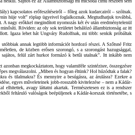
zása nélkül. Sajnos ez az Állambiztonsági mi micsoda című részben sem
) kapcsolatos erőfeszítéseiről – főleg azok kudarcairól – szólnak.
nin hüje volt” röplap ügyeivel foglalkoznak. Megtudhatjuk továbbá,
att. A nagy erőkkel megindított nyomozás két év után eredménytelenül
nősíti. Röviden: az oly sok területet behálózó állambiztonság az itt
lott. Igaza lehet hát Ungváry Rudolfnak, mi több: senkik próbáltak
 utóbbiak annak legtöbb információt hordozó részei. A Szőtsné Fritz
kíméletlen, de közben erősen szorongó, s a szorongást hazugsággal,
ajátos, felül zárt hurkot formázó k betűi utalnak”. Itt inkább nem
t azonban megkockáztatom, hogy valamiféle szintézisre, összegzésre
 képes megválaszolni. „Miben és hogyan éltünk? Hol húzódtak a falak?
ukra és tilalmakra? És mennyire a besúgásra, az árulásra? Ezekre a
ödése, egyes műveleteinek jobb-rosszabb kivitelezése – nem a Kádár-
 elhitettek, avagy láttatni akartak. Természetesen ez is a rendszer
kből feltáruló valóságok beépüljenek a Kádár-korszak történetébe, s