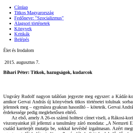
Címlap
Titkos Magyarország
Fedőneve: "Szocializmus"
Alagsori történetek
Könyvek
Kritikák
Belépés
Élet és Irodalom
2015. augusztus 7.
Bihari Péter:
Titkok, hazugságok, kudarcok
Ungváry Rudolf nagyon találóan jegyezte meg egyszer: a Kádár-korsz
amikor Gervai András új könyvének titkos történetei tolulnak sorb
jelennek meg – egymásra gyakran hasonlító – köteteik. Gervai Andrásé
érdekessége pedig meglehetősen eltérő.
Az első, amely A 26-os számú holttest címet viseli, a Rákosi-korig 
viszonyainkat jól jellemzi a tanulmány záró mondata: „A Nemzeti E
család karrierjét mutatja be, sokkal kevésbé izgalmasan. Azért meg