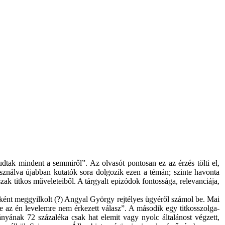
dtak mindent a semmiről”. Az olvasót pontosan ez az érzés tölti el,
sználva újabban kutatók sora dolgozik ezen a témán; szinte havonta
ak titkos műveleteiből. A tárgyalt epizódok fontossága, relevanciája,
eként meggyilkolt (?) Angyal György rejtélyes ügyéről számol be. Mai
 az én levelemre nem érkezett válasz”. A második egy titkosszolga-
ányának 72 százaléka csak hat elemit vagy nyolc általánost végzett,