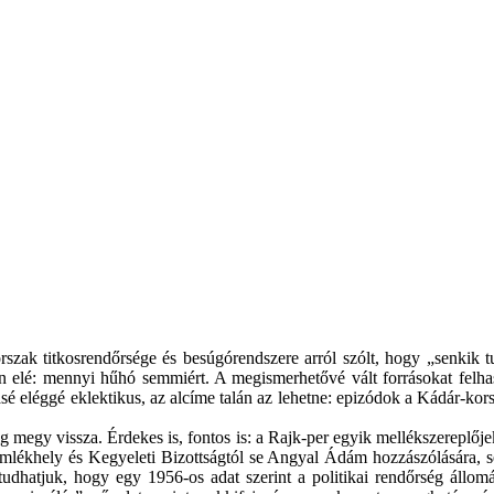
ak titkosrendőrsége és besúgórendszere arról szólt, hogy „senkik tu
an elé: mennyi hűhó semmiért. A megismerhetővé vált forrásokat felha
 eléggé eklektikus, az alcíme talán az lehetne: epizódok a Kádár-korsz
megy vissza. Érdekes is, fontos is: a Rajk-per egyik mellékszereplőj
mlékhely és Kegyeleti Bizottságtól se Angyal Ádám hozzászólására, se
tudhatjuk, hogy egy 1956-os adat szerint a politikai rendőrség állom