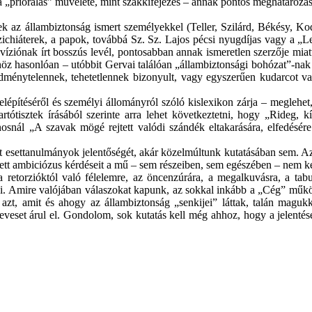
r a „priorálás” művelete, mint szakkifejezés – annak pontos meghatáro
llambiztonság ismert személyekkel (Teller, Szilárd, Békésy, Kodály
iáterek, a papok, továbbá Sz. Sz. Lajos pécsi nyugdíjas vagy a „Le
víziónak írt bosszús levél, pontosabban annak ismeretlen szerzője mi
z hasonlóan – utóbbit Gervai találóan „állambiztonsági bohózat”-nak mi
ménytelennek, tehetetlennek bizonyult, vagy egyszerűen kudarcot val
építéséről és személyi állományról szóló kislexikon zárja – meglehet,
rtótisztek írásából szerinte arra lehet következtetni, hogy „Rideg, 
nál „A szavak mögé rejtett valódi szándék eltakarására, elfedésére s
esettanulmányok jelentőségét, akár közelmúltunk kutatásában sem. Az
ltett ambiciózus kérdéseit a mű – sem részeiben, sem egészében – nem
 retorzióktól való félelemre, az öncenzúrára, a megalkuvásra, a tab
ai. Amire valójában válaszokat kapunk, az sokkal inkább a „Cég” műk
t, amit és ahogy az állambiztonság „senkijei” láttak, talán magukkal
veset árul el. Gondolom, sok kutatás kell még ahhoz, hogy a jelentése