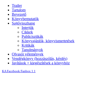
Trailer
Tartalom
Bevezető
Könyvbemutatók
Sajtóvisszhang
Interjúk
Cikkek
Publicisztikák
Könyvajánlók, könyvismertetések
Kritikák
Tanulmányok
Olvasói vélemények
Vendégkönyv (hozzászólás, kérdés)
Javítások + kiegészítések a könyvhöz
KA Facebook Fanbox 1.1