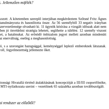
k. Jellemzően mifélék?
ozott.
A kötetemben szereplő interjúban megkérdeztem Szőtsné Fritz Ágnes
tanulmányozta és hasonlította össze.
Az 56 személyből 33 negatív irányban
s szervezetlensége olvasható ki. 11 ügynök kézírása a vizsgált időszak alatt nem
 jó önvédelmi stratégia lehetett, segíthette a túlélést. 12 személy viszont
üket, a hatalmukat. Az erősödő önbizalom jegyei mellett azonban mindenütt
az enerváltság, esetleg a meghasonlottság.
ó, s a szorongást hazugsággal, keménységgel leplező embereknek látszanak.
oll, fegyelmezettség jellemezte őket.
onsági Hivatallá történő átalakításának koncepcióját a III/III csoportfőnöke,
s MTI-nyilatkozata szerint – vezetőinek 65 százaléka azonban továbbszolgált.
ai rendszer az előzőtől?