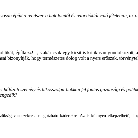
yosan épült a rendszer a hatalomtól és retorzióktól való félelemre, a
ikát, építkezz! –, s akár csak egy kicsit is kritikusan gondolkozott, a
sai bizonyítják, hogy természetes dolog volt a nyers erőszak, törvényt
álózati személy és titkosszolga bukkan fel fontos gazdasági és politik
 engedik?
szükség van ezekre a megbízható káderekre. Az is könnyen elképzelhető, hog