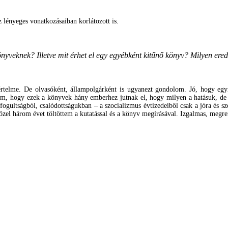
lényeges vonatkozásaiban korlátozott is.
nyveknek? Illetve mit érhet el egy egyébként kitűnő könyv? Milyen ere
értelme. De olvasóként, állampolgárként is ugyanezt gondolom. Jó, hogy egy
, hogy ezek a könyvek hány emberhez jutnak el, hogy milyen a hatásuk, de f
lfogultságból, csalódottságukban – a szocializmus évtizedeiből csak a jóra és 
özel három évet töltöttem a kutatással és a könyv megírásával. Izgalmas, megre