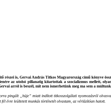
ítő részei is, Gervai András Titkos Magyarország című könyve öss
enére az utolsó pillanatig kitartottak a szocializmus mellett, oly
 Gervai arról is beszél, mit nem ismerhetünk meg ma sem a múltunk
orra pingált „hüje” miatt indított titkosszolgálati nyomozásról olva
l évre leültetett munkás történetét olvastam, az vérlázítóan hatott.