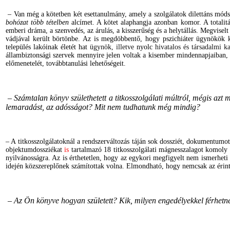
– Van még a kötetben két esettanulmány, amely a szolgálatok dilettáns mód
bohózat több tételben
alcímet. A kötet alaphangja azonban komor. A totalitá
emberi dráma, a szenvedés, az árulás, a kisszerűség és a helytállás. Megvise
vádjával került börtönbe. Az is megdöbbentő, hogy p
szichiáter ügynökök k
település lakóinak életét
hat
ügynök, illetve
nyolc
hivatalos és társadalmi k
állambiztonsági szervek mennyire jelen voltak a kisember mindennapjaiban, 
előmenetelét, továbbtanulási lehetőségeit.
– Számtalan könyv születhetett a titkosszolgálati múltról, mégis azt
lemaradást, az adósságot? Mit nem tudhatunk még mindig?
– A titkosszolgálatoknál a rendszerváltozás táján sok dossziét, dokumentumo
objektumdossziékat
is
tartalmazó 18 titkosszolgálati mágnesszalagot komoly
nyilvánosságra. Az is érthetetlen, hogy az egykori megfigyelt nem ismerhet
idején közszereplőnek számítottak volna. Elmondható, hogy nemcsak az érinte
– Az Ön könyve hogyan született? Kik, milyen engedélyekkel férhetne