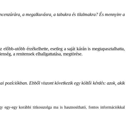
z öncenzúrára, a megalkuvásra, a tabukra és tilalmakra? És mennyire a
z előbb-utóbb érzékelhette, esetleg a saját kárán is megtapasztalhatta,
elenség, a renitensek elhallgattatása, megtörése.
ai pozíciókban. Ebből viszont következik egy költői kérdés: azok, akik
y egy-egy korábbi titkosszolga ma is hasznosítható, fontos információkkal