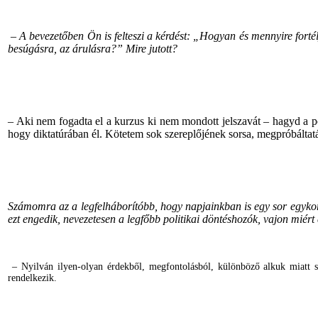
– A bevezetőben Ön is felteszi a kérdést: „Hogyan és mennyire fortél
besúgásra, az árulásra?” Mire jutott?
– Aki nem fogadta el a kurzus ki nem mondott jelszavát – hagyd a polit
hogy diktatúrában él. Kötetem sok szereplőjének sorsa, megpróbáltatá
Számomra az a legfelháborítóbb, hogy napjainkban is egy sor egykori h
ezt engedik, nevezetesen a legfőbb politikai döntéshozók, vajon miért
–
Nyilván ilyen-olyan érdekből, megfontolásból, különböző alkuk miatt 
rendelkezik.