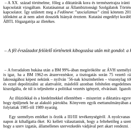
– A XX. század történelme, főleg a diktatúrák kora és természetrajza iránt
kapcsolatát vizsgáltam. K
utatásaimat az Állambiztonsági Szolgálatok Törté
kapcsolatot. Így született meg a
Fedőneve:”szocializmus”
című kötetem 201
időnként az át nem adott dossziék hiányát éreztem. Kutatási engedélyt koráb
ÁBTL főigazgatója az illetékes.
– A fél évszázadot felölelő történetek kibogozása után mit gondol: 
– A forradalom bukása után a BM 99%-ában megörökölte az ÁVH személyi állom
is igaz, ha a BM 1962-es átszervezéskor, a tisztogatás során 75 vezető ráko
lakosságához képest nekünk – nyilván ’56-nak köszönhetően – viszonylag töb
és ezzel depolitizálni az alattvalóit, másfelől azonban feltételen engedelm
kiszolgálta, de túl is teljesítette a politikai vezetés igényeit, elvárásait. Ig
Az illúziókkal és a hiedelmekkel ellentétben – miszerint a diktatúra egyre
hogy épüljenek be az alakuló pártokba. Könyvem egyik esettanulmányában az
folytattak 1985-től 1989 nyaráig.
Egy személyes emléket is őrzök a III/III tevékenységéről. A nyolcvanas év
napon át kihallgatta őket. Ki kellett választaniuk, hogy a feltehetőleg a sz
hogy a szerv izgatás, államellenes szervezkedés vádjával pert akart rendezni.