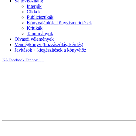
Sajtóvisszhang
Interjúk
Cikkek
Publicisztikák
Könyvajánlók, könyvismertetések
Kritikák
Tanulmányok
Olvasói vélemények
Vendégkönyv (hozzászólás, kérdés)
Javítások + kiegészítések a könyvhöz
KA Facebook Fanbox 1.1