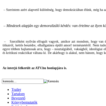
– Szerintem azért alapvető különbség, hogy demokráciában élünk, még ha az 
– Mindezek alapján egy demoralizáló kérdés: van értelme az ilyen kö
–
Szerzőként nyilván
elfogult vagyok, amikor azt mondom, hogy van
titkairól, kettős beszédre, elhallgatásra épülő amorf természetéről.
Nem tudom
egyre többen hajlamosak arra, hogy – nosztalgiából, vakságból, ideológiai e
és kritikusi reakciókat váltana ki. De akárhogy is alakul, nem bánom, hogy k
Az interjú felkerült az ATV.hu honlapjára is.
Trailer
Tartalom
Bevezető
Könyvbemutatók