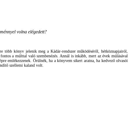
dménnyel volna elégedett?
re több könyv jelenik meg a Kádár-rendszer működéséről, hétköznapjairól,
ontos a múlttal való szembenézés. Annál is
inkább, mert
az évek múlásával
szépre emlékezzenek. Örülnék, ha a könyvem sikert aratna, ha kedvező olvasói
ndítő szellemi kaland volt.