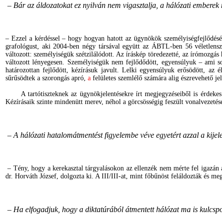
– Bár az áldozatokat ez nyilván nem vigasztalja, a hálózati emberek 
– Ezzel a kérdéssel – hogy hogyan hatott az ügynökök személyiségfejlődésé
grafológust, aki 2004-ben négy társával együtt az ÁBTL-ben 56 véletlensze
változott: személyiségük szétzilálódott. Az íráskép töredezetté, az írómozgás h
változott lényegesen. Személyiségük nem fejlődődött, egyensúlyuk – ami sok
határozottan fejlődött, kézírásuk javult. Lelki egyensúlyuk erősödött, a
sűrűsödtek a szorongás apró,
a
felületes szemlélő számára alig észrevehető je
A tartótiszteknek az ügynökjelentésekre írt megjegyzéseiből is érdekes k
Kézírásaik szinte mindenütt merev, néhol a görcsösségig feszült vonalvezetése
– A hálózati hatalomátmentést figyelembe véve egyetért azzal a kije
– Tény, hogy a kerekasztal tárgyalásokon az ellenzék nem mérte fel igazán az
dr. Horváth József, dolgozta ki. A III/III-at, mint főbűnöst feláldozták és m
– Ha elfogadjuk, hogy a diktatúrából átmentett hálózat ma is kulcspoz