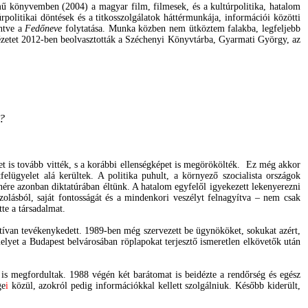
ű könyvemben (2004) a magyar film, filmesek, és a kultúrpolitika, hatalom
túrpolitikai döntések és a titkosszolgálatok háttérmunkája, információi közötti
intve a
Fedőneve
folytatása. Munka közben nem ütköztem falakba, legfeljebb
ntézetet 2012-ben beolvasztották a Széchenyi Könyvtárba, Gyarmati György, az
is?
 is tovább vitték, s
a korábbi ellenségképet is megörökölték. Ez még akkor
elügyelet alá kerültek. A politika puhult, a környező szocialista országok
ére azonban diktatúrában éltünk. A hatalom egyfelől igyekezett lekenyerezni
azolásból, saját fontosságát és a mindenkori veszélyt felnagyítva – nem csak
tte a társadalmat.
tívan tevékenykedett. 1989-ben még szervezett be ügynököket, sokukat azért,
yet a Budapest belvárosában röplapokat terjesztő ismeretlen elkövetők után
is megfordultak. 1988 végén két barátomat is beidézte a rendőrség és egész
ge
i
közül, azokról pedig információkkal kellett szolgálniuk. Később kiderült,