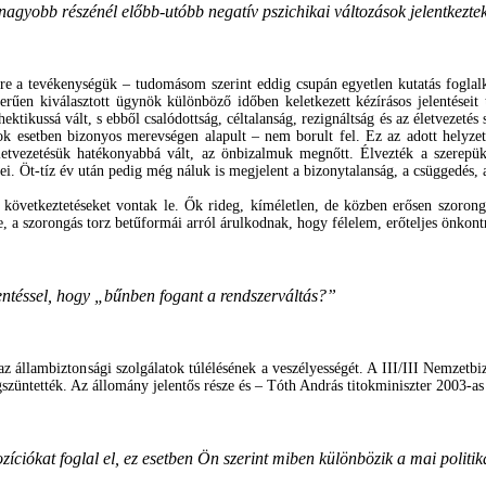
nagyobb részénél előbb-utóbb negatív pszichikai változások jelentkezte
re a tevékenységük – tudomásom szerint eddig csupán egyetlen kutatás foglalk
rűen kiválasztott ügynök különböző időben keletkezett kézírásos jelentéseit 
ektikussá vált, s ebből csalódottság, céltalanság, rezignáltság és az életvezeté
 esetben bizonyos merevségen alapult – nem borult fel. Ez az adott helyzetben
z életvezetésük hatékonyabbá vált, az önbizalmuk megnőtt. Élvezték a szerep
lei. Öt-tíz év után pedig még náluk is megjelent a bizonytalanság, a csüggedés, 
övetkeztetéseket vontak le. Ők rideg, kíméletlen, de közben erősen szorong
, a szorongás torz betűformái arról árulkodnak, hogy félelem, erőteljes önkontr
lentéssel, hogy „bűnben fogant a rendszerváltás?”
 állambiztonsági szolgálatok túlélésének a veszélyességét. A III/III Nemzetbizt
egszüntették. Az állomány jelentős része és – Tóth András titokminiszter 2003-a
íciókat foglal el, ez esetben Ön szerint miben különbözik a mai politik