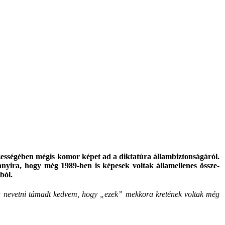
zességében mégis komor képet ad a diktatúra állambiztonságáról.
annyira, hogy még 1989-ben is képesek voltak államellenes össze­
ból.
sva nevetni támadt kedvem, hogy „ezek” mekkora kretének voltak még