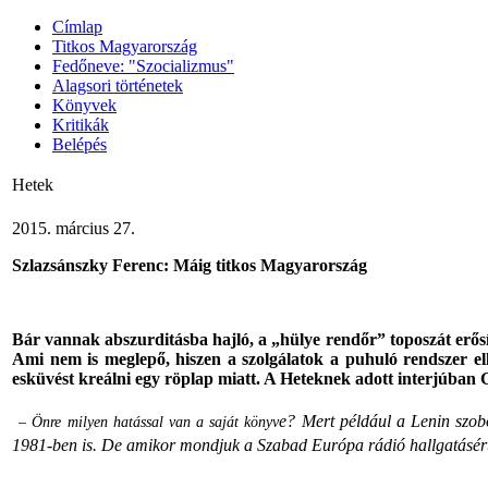
Címlap
Titkos Magyarország
Fedőneve: "Szocializmus"
Alagsori történetek
Könyvek
Kritikák
Belépés
Hetek
2015. március 27.
Szlazsánszky Ferenc: Máig titkos Magyarország
Bár vannak abszurditásba hajló, a „hülye rendőr” toposzát erős
Ami nem is meglepő, hiszen a szol­gálatok a puhuló rendszer ell
esküvést kreálni egy röplap miatt. A Heteknek adott interjúban
e? Mert például a Lenin szob
– Önre milyen hatással van a saját könyv
1981-ben is. De amikor mondjuk a Szabad Európa rádió hallgatásért fé