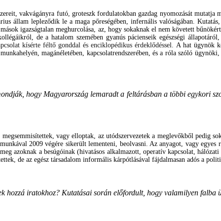
szereit, vakvágányra futó, groteszk fordulatokban gazdag nyomozását mutatja 
rius állam lepleződik le a maga pőreségében, infernális valóságában. Kutatás,
lt mások
igazságtalan meghurcolása, az, hogy
sokaknak
el nem követett bűnökér
ollégáikról, de a hatalom szemében gyanús pácienseik egészségi állapotáról, 
apcsolat kísérte féltő gonddal és enciklopédikus érdeklődéssel.
A hat ügynök köz
munkahelyén, magánéletében, kapcsolatrendszerében, és a róla szóló ügynöki, t
 mondják, hogy Magyarország lemaradt a feltárásban a többi egykori sz
t megsemmisítettek, vagy elloptak, az utódszervezetek a meglevőkből pedig soka
 munkával 2009 végére sikerült lementeni, beolvasni. Az anyagot, vagy egyes 
i meg azoknak a besúgóinak (hivatásos alkalmazott, operatív kapcsolat, háló
ttek, de az egész társadalom informális kárpótlásával fájdalmasan adós a polit
k hozzá iratokhoz? Kutatásai során előfordult, hogy valamilyen falba ü