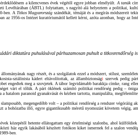
i érdeklődésem a kilencvenes évek végétől egyre jobban elmélyült.
A tanúk
cím
neti Levéltárában (ÁBTL) folytattam, s nagyító alá helyeztem
a politikai, kul
0-ben. A
Titkos Magyarország
szándékát, témáját és a megírás módszereit tek
ban az 1956-os Intézet kuratóriumától kellett kérni, azóta azonban, hogy az I
a kádári diktatúra puhulásával párhuzamosan puhult a titkosrendőrség 
ányának nagy részét, és a szolgálatok ezzel a módszert, stílust, szemléletet
sista-sztálinista kádert eltávolítottak, az állambiztonság
i
szervek pedig pártf
bet engedtek meg a szovjetek. A tábor legvidámabb barakkja címke, rang ellen
ességet várt el tőlük. A párt öklének számító politikai rendőrség pedig – önig
azolta a hatalom paranoid gyanakvását és kézben tartotta, manipulálta, megfélemlíte
 slamposabb, megengedőbb volt – a politikai rendőrség a rendszer végóráiig ak
t a bohózatba illő, egyre gigantikusabb méretű nyomozást követem végig, amel
ek közepétől hetente ellátogattam egy értelmiségi szalonba, ahol külföldiek 
emközti ház egyik lakásából készített fotókon kiket ismernek fel a szalon vendé
 1989-ben.