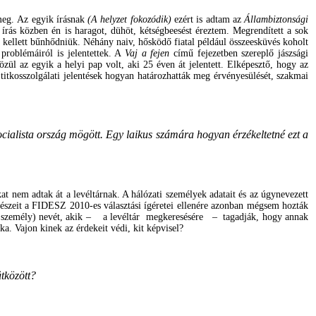
meg.
Az egyik írásnak
(A helyzet fokozódik)
ezért is adtam az
Állambiztonsági
 írás közben én is haragot, dühöt, kétségbeesést éreztem.
Megrendített a sok
t kellett bűnhődniük.
Néhány naiv, hősködő fiatal például összeesküvés koholt
problémáiról is jelentettek.
A
Vaj a fejen
című fejezetben szereplő jászsági
ül az egyik a helyi pap volt, aki 25 éven át jelentett.
E
lképesztő, hogy az
itkosszolgálati jelentések hogyan határozhatták meg érvényesülését, szakmai
ocialista ország mögött. Egy laikus számára hogyan érzékeltetné ezt a
t nem adtak át a levéltárnak. A hálózati személyek adatait és az úgynevezett
részeit a FIDESZ 2010-es választási ígéretei ellenére azonban mégsem hozták
zati személy) nevét, akik – a levéltár megkeresésére – tagadják, hogy annak
ika. Vajon
kinek az érdekeit védi, kit képvisel?
tközött?