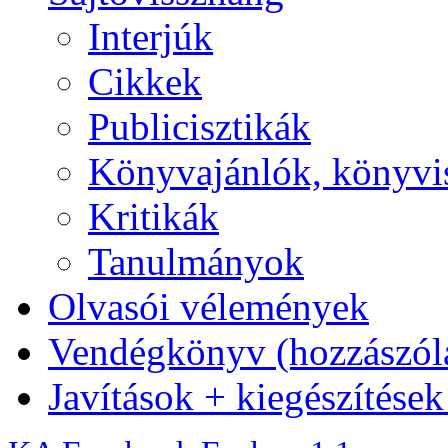
Interjúk
Cikkek
Publicisztikák
Könyvajánlók, könyvi
Kritikák
Tanulmányok
Olvasói vélemények
Vendégkönyv (hozzászólá
Javítások + kiegészítése