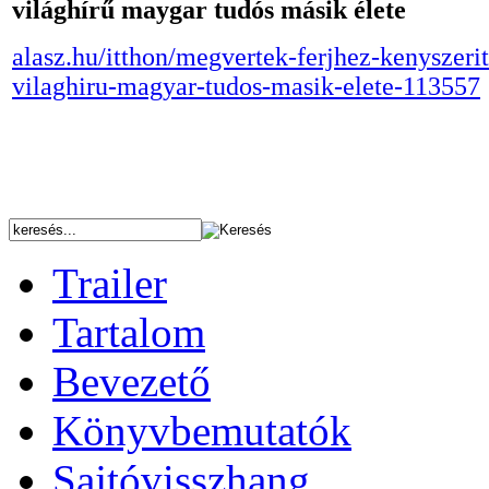
világhírű maygar tudós másik élete
alasz.hu/itthon/megvertek-ferjhez-kenyszerit
vilaghiru-magyar-tudos-masik-elete-113557
Trailer
Tartalom
Bevezető
Könyvbemutatók
Sajtóvisszhang