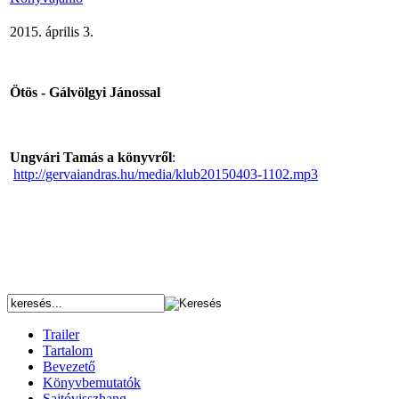
2015. április 3.
Ötös - Gálvölgyi Jánossal
Ungvári Tamás a könyvről
:
http://gervaiandras.hu/media/klub20150403-1102.mp3
Trailer
Tartalom
Bevezető
Könyvbemutatók
Sajtóvisszhang