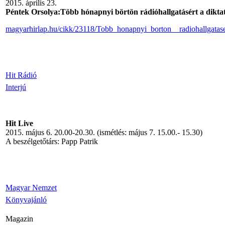
2015. április 23.
Péntek Orsolya:Több hónapnyi börtön rádióhallgatásért a dikta
magyarhirlap.hu/cikk/23118/Tobb_honapnyi_borton__radiohallgatase
Hit Rádió
Interjú
Hit Live
2015. május 6. 20.00-20.30. (ismétlés: május 7. 15.00.- 15.30)
A beszélgetőtárs: Papp Patrik
Magyar Nemzet
Könyvajánló
Magazin