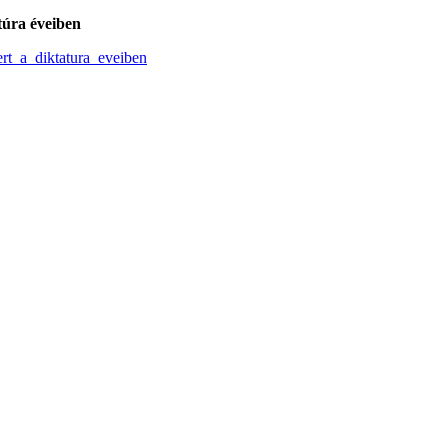
túra éveiben
rt_a_diktatura_eveiben