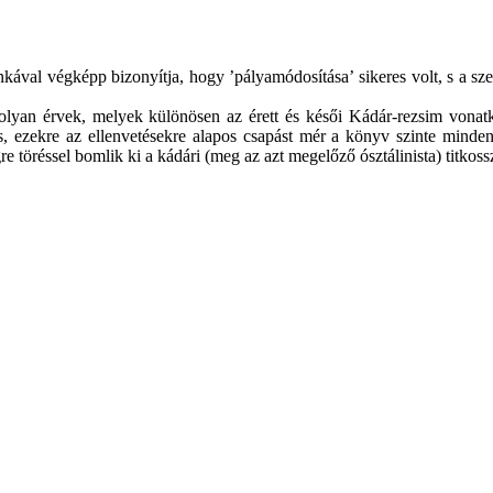
val végképp bizonyítja, hogy ’pályamódosítása’ sikeres volt, s a sze
n érvek, melyek különösen az érett és késői Kádár-rezsim vonatkoz
 ezekre az ellenvetésekre alapos csapást mér a könyv szinte minden
 töréssel bomlik ki a kádári (meg az azt megelőző ósztálinista) titko