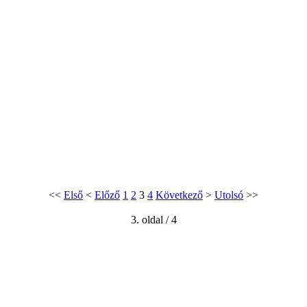
<<
Első
<
Előző
1
2
3
4
Következő
>
Utolsó
>>
3. oldal / 4