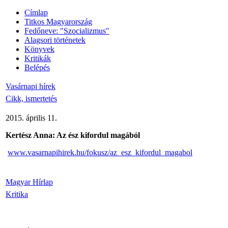
Címlap
Titkos Magyarország
Fedőneve: "Szocializmus"
Alagsori történetek
Könyvek
Kritikák
Belépés
Vasárnapi hírek
Cikk, ismertetés
2015. április 11.
Kertész Anna: Az ész kifordul magából
www.vasarnapihirek.hu/fokusz/az_esz_kifordul_magabol
Magyar Hírlap
Kritika