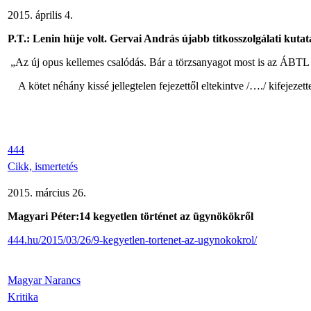
2015. április 4.
P.T.: Lenin hüje volt. Gervai András újabb titkosszolgálati kutat
„Az új opus kellemes csalódás. Bár a törzsanyagot most is az ÁBTL
A kötet néhány kissé jellegtelen fejezettől eltekintve /…./ kifejezett
444
Cikk, ismertetés
2015. március 26.
Magyari Péter:14 kegyetlen történet az ügynökökről
444.hu/2015/03/26/9-kegyetlen-tortenet-az-ugynokokrol/
Magyar Narancs
Kritika