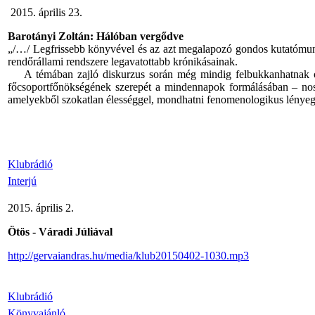
2015. április 23.
Barotányi Zoltán: Hálóban vergődve
„/…/ Legfrissebb könyvével és az azt megalapozó gondos kutatómunká
rendőrállami rendszere legavatottabb krónikásainak.
A témában zajló diskurzus során még mindig felbukkanhatnak olya
főcsoportfőnökségének szerepét a mindennapok formálásában – nos,
amelyekből szokatlan élességgel, mondhatni fenomenologikus lényegre
Klubrádió
Interjú
2015. április 2.
Ötös - Váradi Júliával
http://gervaiandras.hu/media/klub20150402-1030.mp3
Klubrádió
Könyvajánló