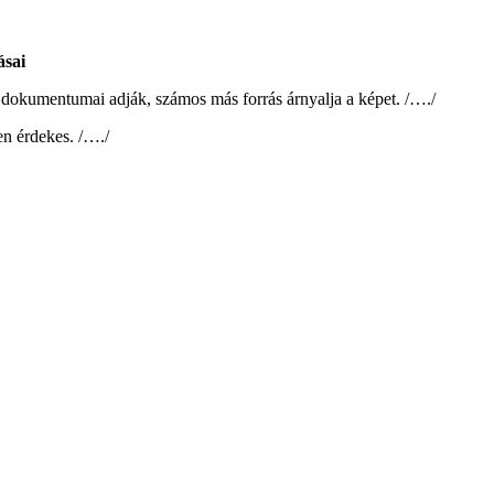
ásai
 dokumentumai adják, számos más forrás árnyalja a képet. /…./
en érdekes. /…./