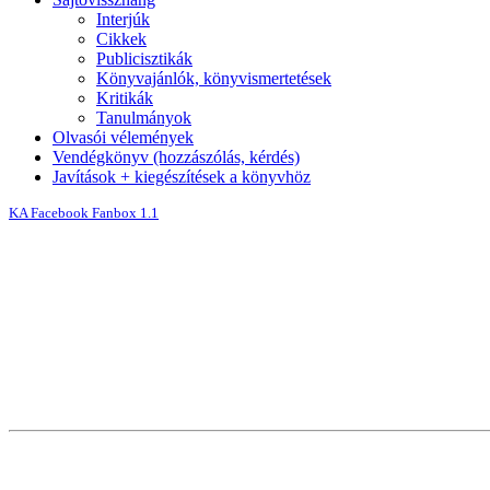
Interjúk
Cikkek
Publicisztikák
Könyvajánlók, könyvismertetések
Kritikák
Tanulmányok
Olvasói vélemények
Vendégkönyv (hozzászólás, kérdés)
Javítások + kiegészítések a könyvhöz
KA Facebook Fanbox 1.1