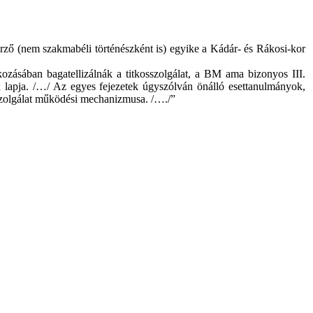
rző (nem szakmabéli történészként is) egyike a Kádár- és Rákosi-kor
ásában bagatellizálnák a titkosszolgálat, a BM ama bizonyos III.
 lapja. /…/ Az egyes fejezetek úgyszólván önálló esettanulmányok,
sszolgálat működési mechanizmusa. /…./”