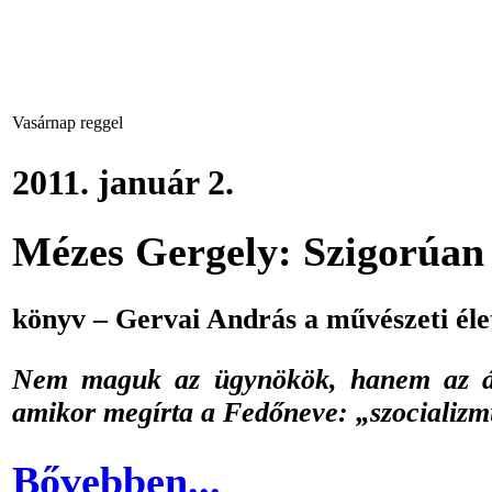
Vasárnap reggel
2011. január 2.
Mézes Gergely: Szigorúan 
könyv – Gervai András a művészeti élet
Nem maguk az ügynökök, hanem az álla
amikor megírta a Fedőneve: „szocializmu
Bővebben...