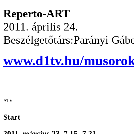
Reperto-ART
2011. április 24.
Beszélgetőtárs:Parányi Gáb
www.d1tv.hu/musorok/
ATV
Start
2011. március 23. 7.15.-7.21