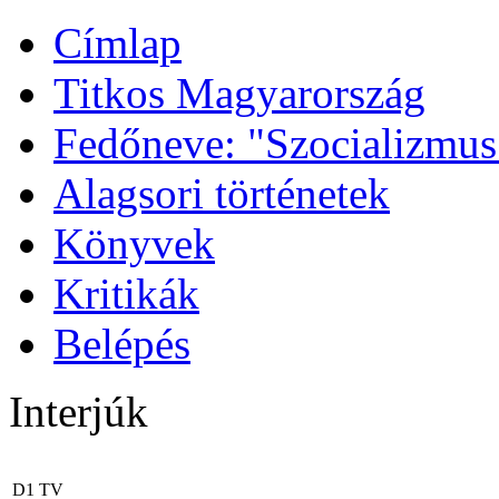
Címlap
Titkos Magyarország
Fedőneve: "Szocializmus
Alagsori történetek
Könyvek
Kritikák
Belépés
Interjúk
D1 TV