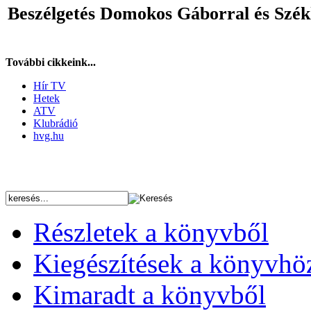
Beszélgetés Domokos Gáborral és Székh
További cikkeink...
Hír TV
Hetek
ATV
Klubrádió
hvg.hu
Részletek a könyvből
Kiegészítések a könyvhö
Kimaradt a könyvből