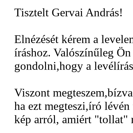
Tisztelt Gervai András!
Elnézését kérem a levele
íráshoz. Valószínűleg Ön 
gondolni,hogy a levélírá
Viszont megteszem,bízva
ha ezt megteszi,író lévén 
kép arról, amiért "tollat"