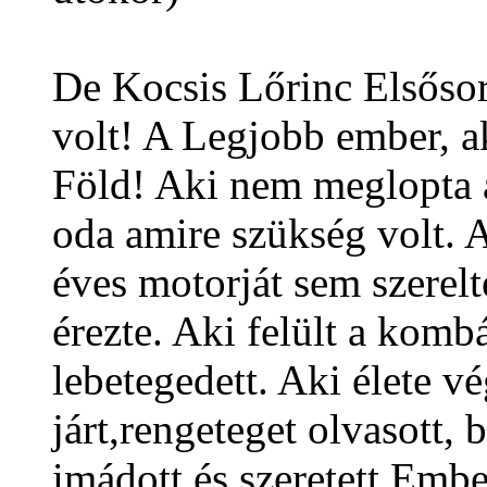
De Kocsis Lőrinc Első
volt! A Legjobb ember, ak
Föld! Aki nem meglopta 
oda amire szükség volt.
éves motorját sem szerelt
érezte. Aki felült a kom
lebetegedett. Aki élete vé
járt,rengeteget olvasott,
imádott és szeretett Embe