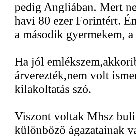
pedig Angliában. Mert n
havi 80 ezer Forintért. 
a második gyermekem, a
Ha jól emlékszem,akkor
i
árverezték,nem volt ismert
kilakoltatás szó.
Viszont voltak Mhsz buli
különböző ágazatainak v