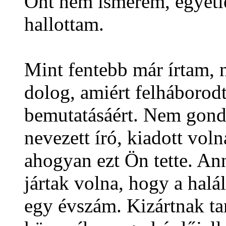
Önt nem ismerem, egyetl
hallottam.
Mint fentebb már írtam,
dolog, amiért felháboro
bemutatásáért. Nem gond
nevezett író, kiadott vol
ahogyan ezt Ön tette. Ann
jártak volna, hogy a hal
egy évszám. Kizártnak t