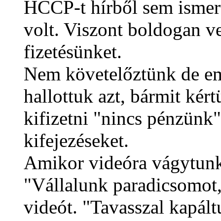
HCCP-t hírből sem ismer
volt. Viszont boldogan ve
fizetésünket.
Nem követelőztünk de em
hallottuk azt, bármit ké
kifizetni "nincs pénzünk" 
kifejezéseket.
Amikor videóra vágytunk
"Vállalunk paradicsomot, 
videót. "Tavasszal kapál