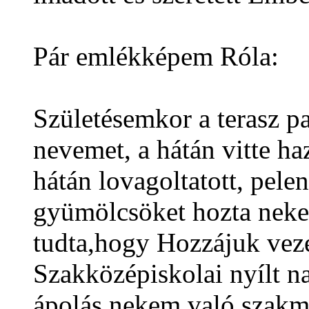
Pár emlékképem Róla:
Születésemkor a terasz pal
nevemet, a hátán vitte haz
hátán lovagoltatott, pelen
gyümölcsöket hozta nekem
tudta,hogy Hozzájuk vezet
Szakközépiskola
i nyílt n
ápolás nekem való szakma-