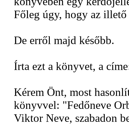
könyvében egy kérdőjelle
Főleg úgy, hogy az illető
De erről majd később.
Írta ezt a könyvet, a cím
Kérem Önt, most hasonlíts
könyvvel: "Fedőneve Orb
Viktor Neve, szabadon be