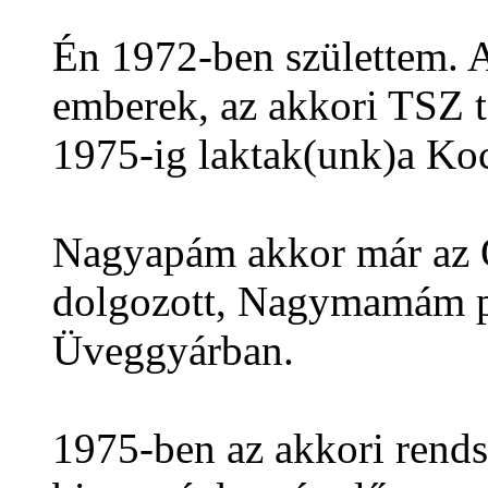
Én 1972-ben születtem.
emberek, az akkori TSZ t
1975-ig laktak(unk)a Koc
Nagyapám akkor már az 
dolgozott, Nagymamám p
Üveggyárban.
1975-ben az akkori rendsz