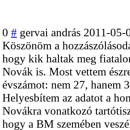
0
#
gervai andrás
2011-05-
Köszönöm a hozzászólásod
hogy kik haltak meg fiatalon
Novák is. Most vettem észre
évszámot: nem 27, hanem 37
Helyesbítem az adatot a ho
Novákra vonatkozó tartótis
hogy a BM szemében veszél