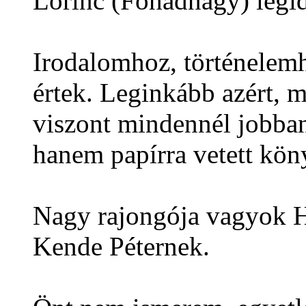
Lőrinc (Főhadnagy) legi
Irodalomhoz, történelem
értek. Leginkább azért, 
viszont mindennél jobba
hanem papírra vetett kön
Nagy rajongója vagyok H
Kende Péternek.