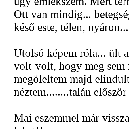
úgy emlékszem. Mert term
Ott van mindig... betegsé
késő este, télen, nyáron..
Utolsó képem róla... ült 
volt-volt, hogy meg sem
megöleltem majd elindult
néztem........talán előszö
Mai eszemmel már vissz