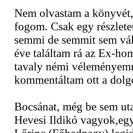
Nem olvastam a könyvét,
fogom. Csak egy részletet
semmi de semmit sem vált
éve találtam rá az Ex-hom
tavaly némi véleményem
kommentáltam ott a dolg
Bocsánat, még be sem ut
Hevesi Ildikó vagyok,eg