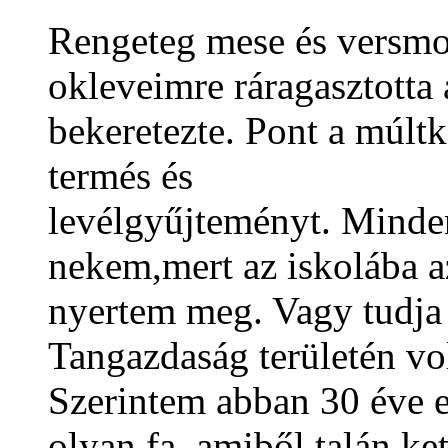
Rengeteg mese és versmo
okleveimre ráragasztotta
bekeretezte. Pont a múlt
termés és
levélgyűjtemény
t. Minde
nekem,mert az iskolába a
nyertem meg. Vagy tudja
Tangazdaság területén v
Szerintem abban 30 éve e
olyan fa, amiből talán k