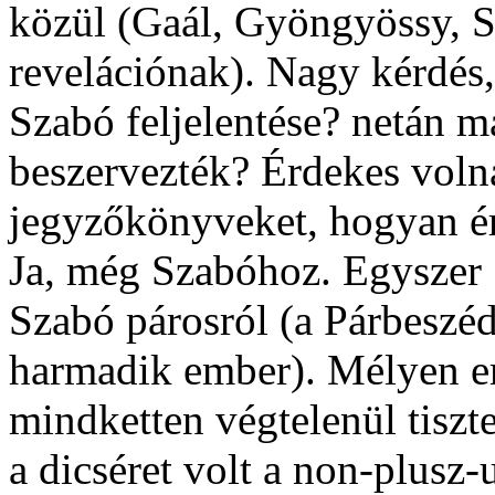
közül (Gaál, Gyöngyössy, S
revelációnak). Nagy kérdés,
Szabó feljelentése? netán má
beszervezték? Érdekes voln
jegyzőkönyveket
, hogyan é
Ja, még Szabóhoz. Egyszer 
Szabó párosról (a Párbeszé
harmadik ember). Mélyen e
mindketten végtelenül tisz
a dicséret volt a non-plusz-u