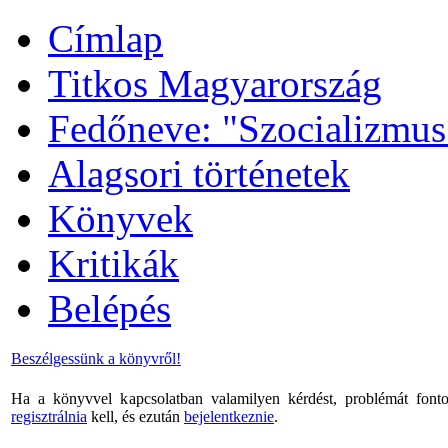
Címlap
Titkos Magyarország
Fedőneve: "Szocializmus
Alagsori történetek
Könyvek
Kritikák
Belépés
Beszélgessünk a könyvről!
Ha a könyvvel kapcsolatban valamilyen kérdést, problémát fonto
regisztrálnia
kell, és ezután
bejelentkeznie
.