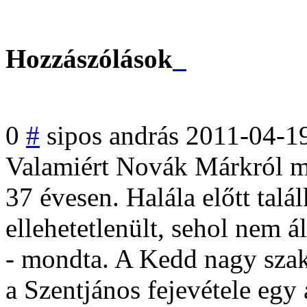
Hozzászólások
0
#
sipos andrás
2011-04-1
Valamiért Novák Márkról me
37 évesen. Halála előtt talá
ellehetetlenült
, sehol nem á
- mondta. A Kedd nagy szak
a Szentjános fejevétele egy