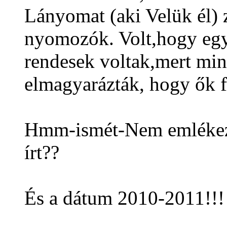
Lányomat (aki Velük él) z
nyomozók. Volt,hogy egy 
rendesek voltak,mert mi
elmagyarázták, hogy ők fe
Hmm-ismét-Nem emlékezte
írt??
És a dátum 2010-2011!!!