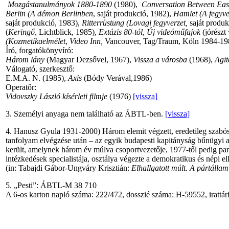
Mozgástanulmányok 1880-1890
(1980),
Conversation Between Eas
Berlin (A démon Berlinben
, saját produkció, 1982),
Hamlet (A fegyver
saját produkció, 1983),
Ritterrüstung (Lovagi
fegyverzet,
saját produk
(
Keringő,
Lichtblick, 1985),
Extázis 80-tól
,
Új videóműfajok
(jórészt
(Kozmetikaelmélet
,
Video Inn,
Vancouver, Tag/Traum, Köln 1984-19
Író, forgatókönyvíró:
Három lány
(Magyar Dezsővel, 1967),
Vissza a városba
(1968),
Agit
Válogató, szerkesztő:
E.M.A. N. (1985),
Axis
(Bódy Verával,1986)
Operatőr:
Vidovszky László kísérleti filmje
(1976)
[vissza]
3. Személyi anyaga nem található az ÁBTL-ben.
[vissza]
4. Hanusz Gyula 1931-2000) Három elemit végzett, eredetileg szabóseg
tanfolyam elvégzése után – az egyik budapesti kapitányság bűnügyi 
került, amelynek három év múlva csoportvezetője, 1977-től pedig pa
intézkedések specialistája, osztálya végezte a demokratikus és népi el
(in: Tabajdi Gábor-Ungváry Krisztián:
Elhallgatott múlt. A pártáll
5. „Pesti”: ÁBTL-M 38 710
A 6-os karton napló száma: 222/472, dosszié száma: H-59552, irattá