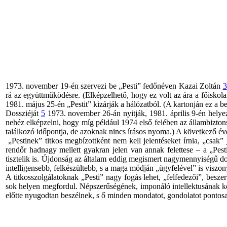
1973. november 19-én szervezi be „Pesti” fedőnéven Kazai Zoltán
3
rá az együttműködésre. (Elképzelhető, hogy ez volt az ára a főiskolai
1981. május 25-én „Pestit” kizárják a hálózatból. (A kartonján ez a be
Dossziéját
5
1973. november 26-án nyitják,
1981. április 9-én helye
nehéz elképzelni, hogy míg például 1974 első felében az állambiztonsá
találkozó időpontja, de azoknak nincs írásos nyoma.) A következő év
„Pestinek” titkos megbízottként nem kell jelentéseket írnia, „csak” 
rendőr hadnagy mellett gyakran jelen van annak felettese – a „Pest
tisztelik is. Újdonság az általam eddig megismert nagymennyiségű dossz
intelligensebb, felkészültebb, s a maga módján „ügyfelével” is viszo
A titkosszolgálatoknak „Pesti” nagy fogás lehet, „felfedezői”, beszer
sok helyen megfordul. Népszerűségének, imponáló intellektusának kö
előtte nyugodtan beszélnek, s ő minden mondatot, gondolatot pontos