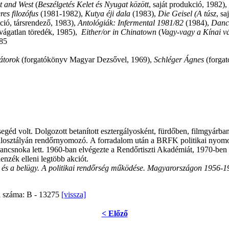
t
and West
(
Beszélgetés Kelet és Nyugat között
, saját produkció, 1982),
es filozófus
(1981-1982),
Kutya éji dala
(1983),
Die Geisel (A túsz
, s
ció, társrendező, 1983),
Antológiák: Infermental 1981/82
(1984),
Danc
 vágatlan töredék, 1985),
Either/or in Chinatown
(
Vagy-vagy a Kínai v
85
átorok
(forgatókönyv Magyar Dezsővel, 1969),
Schléger Ágnes
(forgat
éd volt. Dolgozott betanított esztergályosként, fürdőben, filmgyárban,
alosztályán rendőrnyomozó. A forradalom után a BRFK politikai nyomozó
rancsnoka lett. 1960-ban elvégezte a Rendőrtiszti Akadémiát, 1970-b
lenzék elleni legtöbb akciót.
am és a belügy. A politikai rendőrség működése. Magyarországon 1956-
ri száma: B - 13275
[vissza]
< Előző