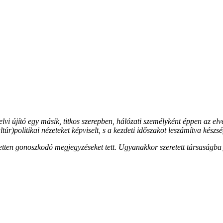
i újító egy másik, titkos szerepben, hálózati személyként éppen az elve
túr)politikai nézeteket képviselt, s a kezdeti időszakot leszámítva készs
zetten gonoszkodó megjegyzéseket tett. Ugyanakkor szeretett társaságba 