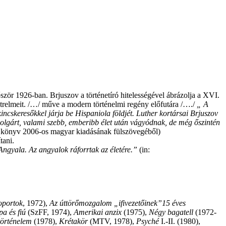
zör 1926-ban. Brjuszov a történetíró hitelességével ábrázolja a XVI.
yötrelmeit. /…/ műve a modern történelmi regény előfutára /…./
„ A
kincskeresőkkel járja be Hispaniola földjét. Luther kortársai Brjuszov
spolgárt, valami szebb, emberibb élet után vágyódnak, de még őszintén
könyv 2006-os magyar kiadásának fülszövegéből)
tani.
Angyala. Az angyalok ráforrtak az életére.”
(in:
soportok
, 1972),
Az úttörőmozgalom „ifivezetőinek”15 éves
pa és fiú
(SzFF, 1974),
Amerikai anzix
(1975),
Négy bagatell
(1972-
történelem
(1978),
Krétakör
(MTV, 1978),
Psyché
I.-II. (1980),