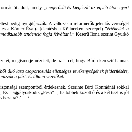
információt adott, amely
„megerősíti és kiegészíti az egyéb úton nyert
est pedig nyugdíjazzák. A változás a reformerők jelentős vereségét
ó
és a Körner Éva (a jelentésben Köllnerként szerepel)
”értékelték a
gmatikusabb tendencia fogja felváltani.”
Keserű Ilona szerint Gyurkó
szerét, megismerje nézeteit, de az is cél, hogy Bírón keresztül annak
ből álló laza csoportosulás ellenséges tevékenységének felderítésére,
lmazzák a párt- és állami vezetőket.
ambiztonsági szempontból érdekesnek. Szerinte Bíró Konrádnál sokkal
 „
És – aggályoskodik „Pesti” –, ha többek között ő és a két tiszt is jól
vissza rá? /…../