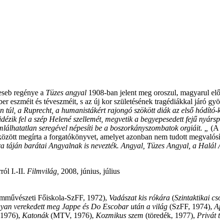
reseb regénye a
Tüzes angyal
1908-ban jelent meg oroszul, magyarul elős
ber eszméit és téveszméit, s az új kor születésének tragédiákkal járó g
en túl, a Ruprecht, a humanistákért rajongó szökött diák az első hódító-
 idézik fel a szép Helené szellemét, megvetik a begyepesedett fejű nyár
lálhatatlan seregével népesíti be a boszorkányszombatok orgiáit. „
(A 
között megírta a forgatókönyvet, amelyet azonban nem tudott megvalósí
a táján barátai Angyalnak is nevezték. Angyal, Tüzes Angyal, a Halál 
ól I.-II.
Filmvilág,
2008, június, július
lmművészeti Főiskola-SzFF, 1972),
Vadászat kis rókára
(
Szintaktikai c
yan verekedett meg
Jappe és Do Escobar után a világ
(SzFF, 1974),
A
1976),
Katonák
(MTV, 1976),
Kozmikus szem
(töredék, 1977),
Privát 