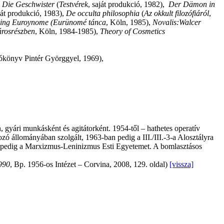
Die
Geschwister
(
Testvérek
, saját produkció, 1982),
Der Dämon in
aját produkció, 1983),
De occulta
philosophia
(
Az okkult filozófiáról
,
ing Euroynome (Eurünomé tánca
, Köln, 1985),
Novalis:Walcer
árosrészben
, Köln, 1984-1985),
Theory of Cosmetics
ókönyv Pintér Györggyel, 1969),
 gyári munkásként és agitátorként. 1954-től – hathetes operatív
 állományában szolgált, 1963-ban pedig a III./III.-3-a Alosztályra
en pedig a Marxizmus-Leninizmus Esti Egyetemet. A bomlasztásos
1990
, Bp. 1956-os Intézet – Corvina, 2008, 129. oldal)
[vissza]