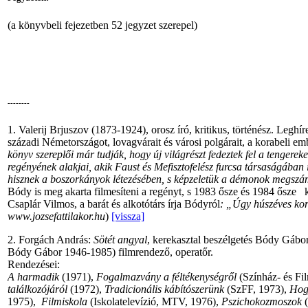
(a könyvbeli fejezetben 52 jegyzet szerepel)
--------
1. Valerij Brjuszov (1873-1924), orosz író, kritikus, történész. Leghí
századi Németországot, lovagvárait és városi polgárait, a korabeli em
könyv szereplői már tudják, hogy új világrészt fedeztek fel a tengerek
regényének alakjai, akik Faust és Mefisztofelész furcsa társaságában
hisznek a boszorkányok létezésében, s képzeletük a démonok megszám
Bódy is meg akarta filmesíteni a regényt, s 1983 ősze és 1984 ősze 
Csaplár Vilmos, a barát és alkotótárs írja Bódyról
: „Úgy húszéves kor
www.jozsefattilakor.hu
)
[vissza]
2. Forgách András:
Sötét angyal
, kerekasztal beszélgetés Bódy Gáborr
Bódy Gábor 1946-1985) filmrendező, operatőr.
Rendezései:
A harmadik
(1971),
Fogalmazvány a féltékenységről
(Színház- és Fi
találkozójáról
(1972),
Tradicionális kábítószerünk
(SzFF, 1973),
Hog
1975),
Filmiskola
(Iskolatelevízió, MTV, 1976),
Pszichokozmoszok
(