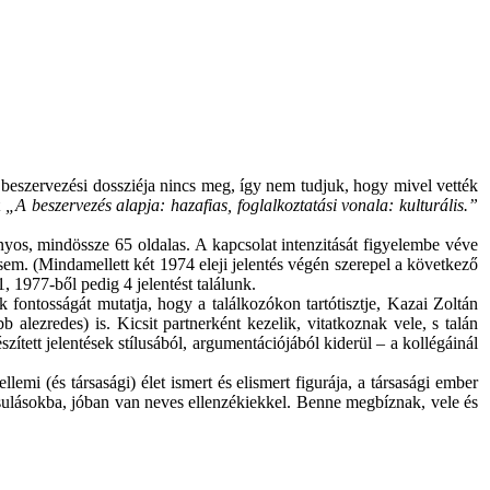
 beszervezési dossziéja nincs meg, így nem tudjuk, hogy mivel vették
t
„A beszervezés alapja: hazafias, foglalkoztatási vonala: kulturális.”
ányos, mindössze 65 oldalas. A kapcsolat intenzitását figyelembe véve
 sem. (Mindamellett két 1974 eleji jelentés végén szerepel a következő
 1977-ből pedig 4 jelentést találunk.
k fontosságát mutatja, hogy a találkozókon tartótisztje, Kazai Zoltán
lezredes) is. Kicsit partnerként kezelik, vitatkoznak vele, s talán
zített jelentések stílusából, argumentációjából kiderül – a kollégáinál
emi (és társasági) élet ismert és elismert figurája, a társasági ember
sulásokba, jóban van neves ellenzékiekkel. Benne megbíznak, vele és