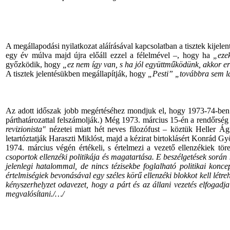
A megállapodási nyilatkozat aláírásával kapcsolatban a tisztek kijele
egy év múlva majd újra előáll ezzel a félelmével –, hogy ha
„eze
győzködik, hogy
„ez nem így van, s ha jól együttműködünk, akkor er
A tisztek jelentésükben megállapítják, hogy
„Pesti” „továbbra sem lát
Az adott időszak jobb megértéséhez mondjuk el, hogy 1973-74-ben 
párthatározattal felszámolják.) Még 1973. március 15-én a rendőrség 4
revizionista"
nézetei miatt hét neves filozófust – köztük Heller Ág
letartóztatják Haraszti Miklóst, majd a kézirat birtoklásért Konrád G
1974. március végén értékeli, s értelmezi a vezető ellenzékiek tör
csoportok ellenzéki politikája és magatartása. E beszélgetések során 
jelenlegi hatalommal, de nincs tézisekbe foglalható politikai kon
értelmiségiek bevonásával egy széles körű ellenzéki blokkot kell létre
kényszerhelyzet odavezet, hogy a párt és az állani vezetés elfogadj
megvalósítani./…/