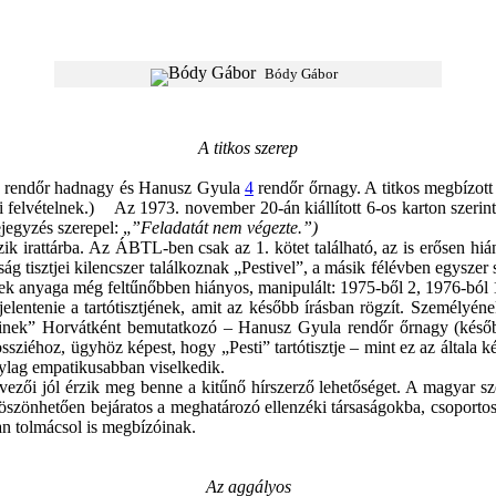
Bódy Gábor
A titkos szerep
rendőr hadnagy és Hanusz Gyula
4
rendőr őrnagy. A titkos megbízott
 felvételnek.)
Az 1973. november 20-án kiállított 6-os karton szerin
jegyzés szerepel: „
”Feladatát nem végezte.”)
zik irattárba. Az ÁBTL-ben csak az 1. kötet található, az is erősen hi
g tisztjei kilencszer találkoznak „Pestivel”, a másik félévben egyszer
ek anyaga még feltűnőbben hiányos, manipulált: 1975-ből 2, 1976-ból 1,
jelentenie a tartótisztjének, amit az később írásban rögzít. Személyéne
inek” Horvátként bemutatkozó – Hanusz Gyula rendőr őrnagy (később a
iéhoz, ügyhöz képest, hogy „Pesti” tartótisztje – mint ez az általa kés
nylag empatikusabban viselkedik.
vezői jól érzik meg benne a kitűnő hírszerző lehetőséget. A magyar szell
szönhetően bejáratos a meghatározó ellenzéki társaságokba, csoporto
an tolmácsol is megbízóinak.
Az aggályos