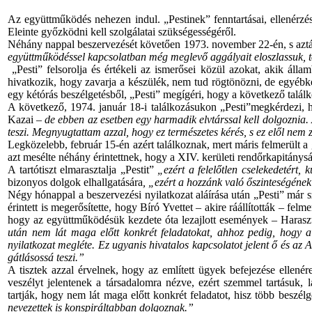
Az együttműködés nehezen indul. „Pestinek” fenntartásai, ellenérzései
Eleinte győzködni kell szolgálatai szükségességéről.
Néhány nappal beszervezését követően 1973. november 22-én, s aztán 2
együttműködéssel kapcsolatban még meglevő aggályait eloszlassuk, tov
„Pesti” felsorolja és értékeli az ismerősei közül azokat, akik ál
hivatkozik, hogy zavarja a készülék, nem tud rögtönözni, de egyébké
egy kétórás beszélgetésből, „Pesti” megígéri, hogy a következő találk
A következő, 1974. január 18-i találkozásukon „Pesti”megkérdezi, ho
Kazai
– de ebben az esetben egy harmadik elvtárssal kell dolgoznia. A
teszi. Megnyugtattam azzal, hogy ez természetes kérés, s ez elől nem 
Legközelebb, február 15-én azért találkoznak, mert máris felmerült a g
azt mesélte néhány érintettnek, hogy a XIV. kerületi rendőrkapitánys
A tartótiszt elmarasztalja „Pestit”
„ezért a felelőtlen cselekedetért,
bizonyos dolgok elhallgatására
, „ezért a hozzánk való őszinteségének
Négy hónappal a beszervezési nyilatkozat aláírása után „Pesti” már s
érintett is megerősítette, hogy Bíró Yvettet – akire ráállították – felm
hogy az együttműködésük kezdete óta lezajlott események – Harasz
után nem lát maga előtt konkrét feladatokat, ahhoz pedig, hogy a jö
nyilatkozat megléte. Ez ugyanis hivatalos kapcsolatot jelent ő és az 
gátlásossá teszi.”
A tisztek azzal érvelnek, hogy az említett ügyek befejezése ellené
veszélyt jelentenek a társadalomra nézve, ezért szemmel tartásuk, 
tartják, hogy nem lát maga előtt konkrét feladatot, hisz több beszél
nevezettek is konspiráltabban dolgoznak.”