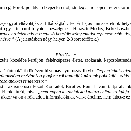
lmiségi körök politikai elképzeléseiről, stratégiájáról operatív értékű 
öt eltávolítják a Titkárságból, Fehér Lajos miniszterelnök-helyett
at egy a témáról folyatott beszélgetést. Haraszti Miklós, Beke Lászl
turális területen eddig meglevő liberális irányvonalat egy merevebb, do
 nézve.”
(A jelentésben négy helyen 2-3 sort töröltek.)
Bíró Yvette
ztéta közelébe kerüljön, feltérképezze életét, szokásait, kapcsolatrend
is „Törtetők” fedőnéven bizalmas nyomozás folyik,
”egy értelmiségiek
 alapvetően revizionista platformról támadják pártunk politikáját, szida
pcsolatokkal rendelkezik.”
esti” az ismerősei közül Konrádot, Bírót és Eörsi Istvánt tartja áll
a Filmkultúrát, mivel
„nem éppen a szocialista kultúra céljait szolgálja.
 akkor vajon a róla adott információknak van-e értelme, nem üthet-e ez 