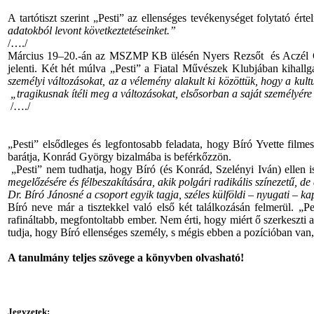
A tartótiszt szerint „Pesti” az ellenséges tevékenységet folytató érte
adatokból levont következtetéseinket.”
/…./
Március 19–20.-án az MSZMP KB ülésén Nyers Rezsőt és Aczél György
jelenti. Két hét múlva „Pesti” a Fiatal Művészek Klubjában kihallg
személyi változásokat, az a vélemény alakult ki közöttük, hogy a kul
„tragikusnak ítéli meg a változásokat, elsősorban a saját személyére
/…./
„Pesti” elsődleges és legfontosabb feladata, hogy Bíró Yvette filmes
barátja, Konrád György bizalmába is beférkőzzön.
„Pesti” nem tudhatja, hogy Bíró (és Konrád, Szelényi Iván) ellen 
megelőzésére és félbeszakítására, akik polgári radikális színezetű, de
Dr. Bíró Jánosné a csoport egyik tagja, széles külföldi – nyugati – ka
Bíró neve már a tisztekkel való első két találkozásán felmerül. „P
rafináltabb, megfontoltabb ember. Nem érti, hogy miért ő szerkeszti 
tudja, hogy Bíró ellenséges személy, s mégis ebben a pozícióban van,
A tanulmány teljes szövege a könyvben olvasható!
Jegyzetek: