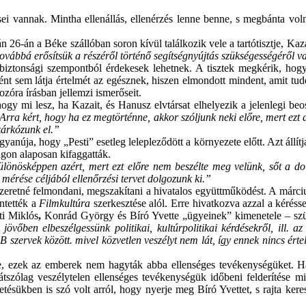
 vannak. Mintha ellenállás, ellenérzés lenne benne, s megbánta volna a
6-án a Béke szállóban soron kívül találkozik vele a tartótisztje, Kaza
ábbá erősítsük a részéről történő segítségnyújtás szükségességéről va
lambiztonsági szempontból érdekesek lehetnek. A tisztek megkérik, h
nt sem látja értelmét az egésznek, hiszen elmondott mindent, amit tud
ozóra írásban jellemzi ismerőseit.
gy mi lesz, ha Kazait, és Hanusz elvtársat elhelyezik a jelenlegi be
rra kért, hogy ha ez megtörténne, akkor szóljunk neki előre, mert ezt 
zárkózunk el.”
yanúja, hogy „Pesti” esetleg lelepleződött a környezete előtt. Azt állítj
ágon alaposan kifaggatták.
 különösképpen azért, mert ezt előre nem beszélte meg velünk, sőt a d
 mérése céljából ellenőrzési tervet dolgozunk ki.”
zeretné felmondani, megszakítani a hivatalos együttműködést. A márciu
entették a
Filmkultúra
szerkesztése alól. Erre hivatkozva azzal a kérésse
ti Miklós
,
Konrád György és Bíró Yvette „ügyeinek” kimenetele – szük
vőben elbeszélgessünk politikai, kultúrpolitikai kérdésekről, ill. a
AB szervek között. mivel közvetlen veszélyt nem lát, így ennek nincs ért
re, ezek az emberek nem hagyták abba ellenséges tevékenységüket. Ha 
látszólag veszélytelen ellenséges tevékenységük időbeni felderítése
getésükben is szó volt arról, hogy nyerje meg Bíró Yvettet, s rajta k