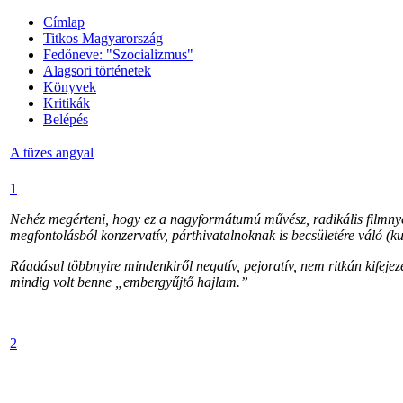
Címlap
Titkos Magyarország
Fedőneve: "Szocializmus"
Alagsori történetek
Könyvek
Kritikák
Belépés
A tüzes angyal
1
Nehéz megérteni, hogy ez a nagyformátumú művész, radikális filmnyelv
megfontolásból konzervatív, párthivatalnoknak is becsületére váló (kul
Ráadásul többnyire mindenkiről negatív, pejoratív, nem ritkán kifeje
mindig volt benne „embergyűjtő hajlam.”
2