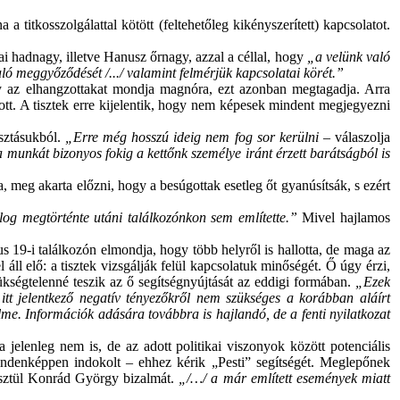
 titkosszolgálattal kötött (feltehetőleg kikényszerített) kapcsolatot.
i hadnagy, illetve Hanusz őrnagy, azzal a céllal, hogy
„a velünk való
ló meggyőződését /.../ valamint felmérjük kapcsolatai körét.”
ogy az elhangzottakat mondja magnóra, ezt azonban megtagadja. Arra
ott. A tisztek erre kijelentik, hogy nem képesek mindent megjegyezni
osztásukból.
„Erre még hosszú ideig nem fog sor kerülni –
válaszolja
a munkát bizonyos fokig a kettőnk személye iránt érzett barátságból is
a, meg akarta előzni, hogy a besúgottak esetleg őt gyanúsítsák, s ezért
olog megtörténte utáni találkozónkon sem említette.”
Mivel hajlamos
s 19-i találkozón elmondja, hogy több helyről is hallotta, de maga az
l áll elő: a tisztek vizsgálják felül kapcsolatuk minőségét. Ő úgy érzi,
ségtelenné teszik az ő segítségnyújtását az eddigi formában.
„Ezek
z itt jelentkező negatív tényezőkről nem szükséges a korábban aláírt
elme. Információk adására továbbra is hajlandó, de a fenti nyilatkozat
jelenleg nem is, de az adott politikai viszonyok között potenciális
 mindenképpen indokolt – ehhez kérik „Pesti” segítségét. Meglepőnek
eresztül Konrád György bizalmát.
„/…/ a már említett események miatt