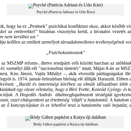
Psyché (Patricia Adriani és Udo Kier)
ntik, hogy ha ez „Pestinek” pszichikai konfliktust okoz, akkor később vi
kkel az
emberekkel
”
bizalmas viszonyba kerül, a hivatalos vezetés az
re nem kerülhet sor.”
ja kellően az említett személyek társadalomellenes tevékenyégének ves
„Pszichokozmoszok”
az MSZMP reform-, illetve rendpárti erői közötti harcban az utóbbia
1 személyt állít elő "
nacionalista tüntetés"
miatt. Május 8-án az MSZMP
nest, Kiss Jánost, Vajda Mihályt –, akik elvesztik párttagságukat i
yörgyöt is. 1974. január-februárban bíróság elé állítják Harasztit. Ebbe
ekvéseit:
„Baráti és ismeretségi körében az elmúlt időszakban több 
kialakult egy olyan
vélemény, hogy a Bíró Yvette, Konrád György. és k
cepciójuk. A Hegedűs András által
megfogalmazott stratégiát igyekezne
hozni, ezzel elidegeníteni az értelmiség ’elitjét’ a hatalomtól. A hatalo
a az ő koncepciójukat és ez lehetővé teszi a hatalomba való bejutást, 
Bódy Gábor papként a Kutya éji dalában