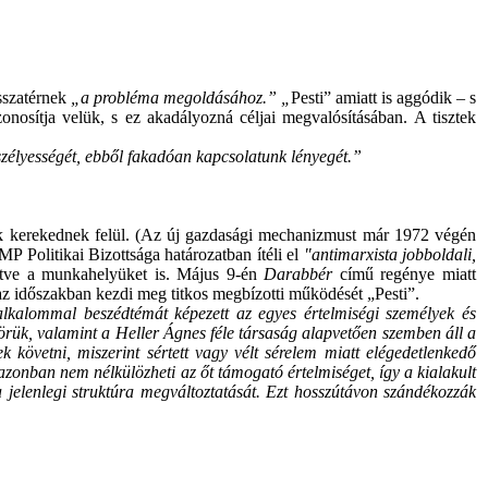
sszatérnek
„a probléma megoldásához.” „
Pesti” amiatt is aggódik – s
onosítja velük, s ez akadályozná céljai megvalósításában. A tisztek
zélyességét, ebből fakadóan kapcsolatunk lényegét.”
k kerekednek felül.
(Az új gazdasági mechanizmust már 1972 végén
 Politikai Bizottsága határozatban ítéli el
"antimarxista jobboldali,
lletve a munkahelyüket is. Május 9-én
Darabbér
című regénye miatt
n az időszakban kezdi meg titkos megbízotti működését „Pesti”.
alkalommal beszédtémát képezett az egyes értelmiségi személyek és
örük, valamint a Heller Ágnes féle társaság alapvetően szemben áll a
k követni, miszerint sértett vagy vélt sérelem miatt elégedetlenkedő
m azonban nem nélkülözheti az őt támogató értelmiséget, így a kialakult
a jelenlegi struktúra megváltoztatását. Ezt hosszútávon szándékozzák