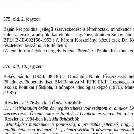
375. old. 2. jegyzet:
Baján két politikai jellegű szervezkedést is létrehoztak, mindkett
kalocsai érsek, a püspöki kar elnöke – ügyéhez, döntően Suhay táborn
BFLt B-III-002158-1953.) A három Kosztolányi közül csak Dr. Kos
részletesen beszámol a történtekről.
(A fenti információkat Gergely Ferenc történész közölte. Köszönet ért
376. old, 10. jegyzet:
Békés Sándor (1940. 08.18.) a Dunántúli Napló főszerkesztő hely
főhadnagy,főoperatív tiszt, BM Baranya M. RFK III/III. Legmagasabb
Iskolái: Politikai Főiskola, 3 hónapos ideológiai képző (1976),
(1987)
Részlet az 1976-ban kelt
Önéletrajz
ából:
„/…./ l
eírhatatlan öröm és megtiszteltetés volt számomra, amikor 19
szerves része. Örömet okoz és tanít. /..../ Gyakran és szeretettel íro
Részlet az 1984-ben kelt
Minősíté
séből:
„Munkájára mindenkor a pontosság, a precízitás jellemző, nagy po
rendíthetetlenség jellemző. [...] elemző-értékelő készsége kiemelk