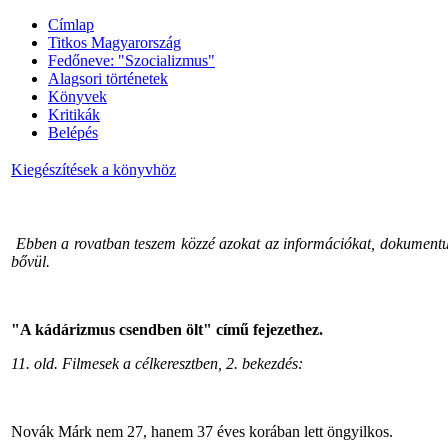
Címlap
Titkos Magyarország
Fedőneve: "Szocializmus"
Alagsori történetek
Könyvek
Kritikák
Belépés
Kiegészítések a könyvhöz
Ebben a rovatban teszem közzé azokat az információkat, dokumentu
bővül.
"A kádárizmus csendben ölt" című fejezethez.
11. old. Filmesek a célkeresztben, 2. bekezdés:
Novák Márk nem 27, hanem 37 éves korában lett öngyilkos.