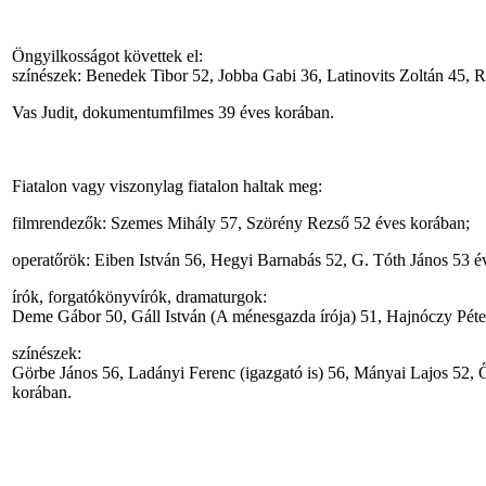
Öngyilkosságot követtek el:
színészek: Benedek Tibor 52, Jobba Gabi 36, Latinovits Zoltán 45, 
Vas Judit, dokumentumfilmes 39 éves korában.
Fiatalon vagy viszonylag fiatalon haltak meg:
filmrendezők: Szemes Mihály 57, Szörény Rezső 52 éves korában;
operatőrök: Eiben István 56, Hegyi Barnabás 52, G. Tóth János 53 é
írók, forgatókönyvírók, dramaturgok:
Deme Gábor 50, Gáll István (A ménesgazda írója) 51, Hajnóczy Pét
színészek:
Görbe János 56, Ladányi Ferenc (igazgató is) 56, Mányai Lajos 52, 
korában.