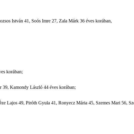
Rozsos István 41, Soós Imre 27, Zala Márk 36 éves korában,
ves korában;
er 39, Kamondy László 44 éves korában;
Őze Lajos 49, Piróth Gyula 41, Ronyecz Mária 45, Szemes Mari 56, Szen