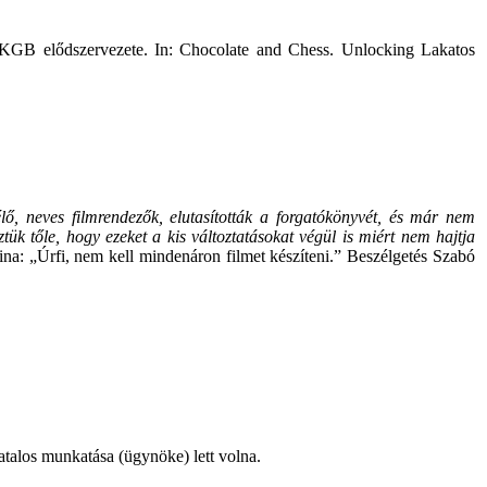
a KGB elődszervezete. In: Chocolate and Chess. Unlocking Lakatos
ő, neves filmrendezők, elutasították a forgatókönyvét, és már nem
k tőle, hogy ezeket a kis változtatásokat végül is miért nem hajtja
na: „Úrfi, nem kell mindenáron filmet készíteni.” Beszélgetés Szabó
atalos munkatása (ügynöke) lett volna.