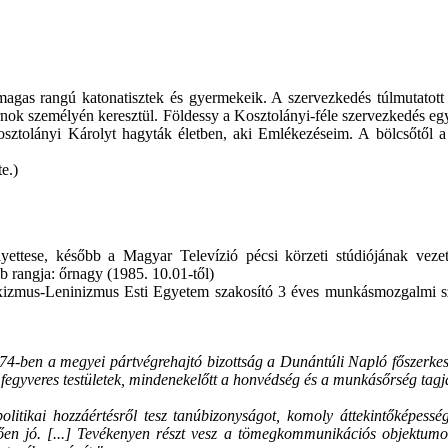
őt magas rangú katonatisztek és gyermekeik. A szervezkedés túlmutatot
ok személyén keresztül. Földessy a Kosztolányi-féle szervezkedés egyik 
ztolányi Károlyt hagyták életben, aki Emlékezéseim. A bölcsőtől a 
e.)
ettese, később a Magyar Televízió pécsi körzeti stúdiójának vezet
 rangja: őrnagy (1985. 10.01-től)
 Marxizmus-Leninizmus Esti Egyetem szakosító 3 éves munkásmozgalm
74-ben a megyei pártvégrehajtó bizottság a Dunántúli Napló főszerkeszt
k a fegyveres testületek, mindenekelőtt a honvédség és a munkásőrség tag
litikai hozzáértésről tesz tanúbizonyságot, komoly áttekintőképessé
edően jó. [...] Tevékenyen részt vesz a tömegkommunikációs objektumo