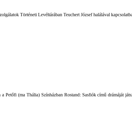
olgálatok Történeti Levéltárában Teuchert József halálával kapcsolatb
n a Petőfi (ma Thália) Színházban Rostand: Sasfiók című drámáját játsz