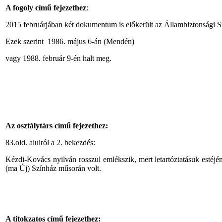
A fogoly című fejezethez
:
2015 februárjában két dokumentum is előkerült az Állambiztonsági Sz
Ezek szerint 1986. május 6-án (Mendén)
vagy 1988. február 9-én halt meg.
Az osztálytárs című fejezethez:
83.old. alulról a 2. bekezdés:
Kézdi-Kovács nyilván rosszul emlékszik, mert letartóztatásuk estéjé
(ma Új) Színház műsorán volt.
A titokzatos című fejezethez: