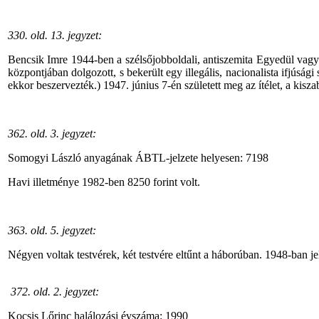
330. old. 13. jegyzet:
Bencsik Imre 1944-ben a szélsőjobboldali, antiszemita Egyedül vag
központjában dolgozott, s bekerült egy illegális, nacionalista ifjúság
ekkor beszervezték.) 1947. június 7-én született meg az ítélet, a kisza
362. old. 3. jegyzet:
Somogyi László anyagának ÁBTL-jelzete helyesen: 7198
Havi illetménye 1982-ben 8250 forint volt.
363. old. 5. jegyzet:
Négyen voltak testvérek, két testvére eltűnt a háborúban. 1948-ban 
372. old. 2. jegyzet:
Kocsis Lőrinc halálozási évszáma: 1990