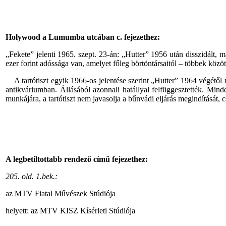
Holywood a Lumumba utcában c. fejezethez:
„Fekete” jelenti 1965. szept. 23-án: „Hutter” 1956 után disszidált, 
ezer forint adóssága van, amelyet főleg börtöntársaitól – többek közöt
A tartótiszt egyik 1966-os jelentése szerint „Hutter” 1964 végétől má
antikváriumban. Állásából azonnali hatállyal felfüggesztették. Minde
munkájára, a tartótiszt nem javasolja a bűnvádi eljárás megindítását, c
A legbetiltottabb rendező című fejezethez:
205. old. 1.bek.:
az MTV Fiatal Művészek Stúdiója
helyett: az MTV KISZ Kísérleti Stúdiója