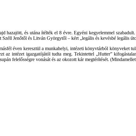
majd hazajött, és utána ítélték el 8 évre. Egyéni kegyelemmel szabadul
t Széll Jenőtől és Litván Györgytől – kért „legális és kevésbé legális ú
sfél éven keresztül a munkahelyi, intézeti könyvtárból könyveket tulaj
zt az intézet igazgatójától tudta meg. Tekintettel „Hutter” kifogásta
supán felelősségre vonását és az okozott kár megtérítését. (Mindamellett j