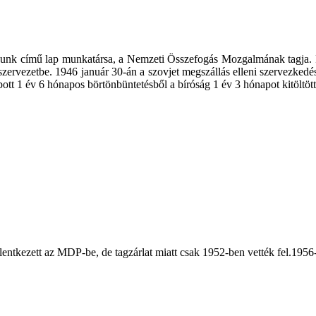
yunk című lap munkatársa, a Nemzeti Összefogás Mozgalmának tagja. R
i szervezetbe. 1946 január 30-án a szovjet megszállás elleni szervezkedé
bott 1 év 6 hónapos börtönbüntetésből a bíróság 1 év 3 hónapot kitöltött
jelentkezett az MDP-be, de tagzárlat miatt csak 1952-ben vették fel.19