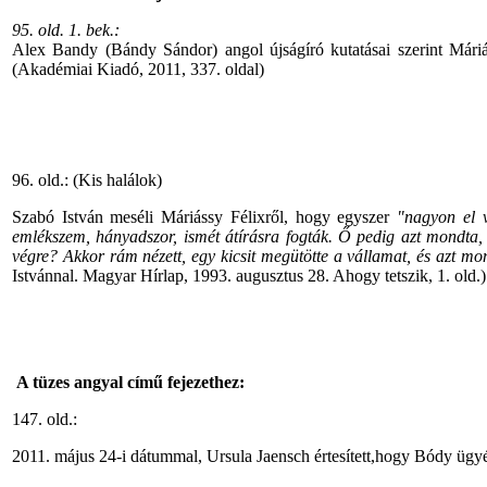
95. old. 1. bek.:
Alex Bandy (Bándy Sándor) angol újságíró kutatásai szerint Mári
(Akadémiai Kiadó, 2011, 337. oldal)
96. old.: (Kis halálok)
Szabó István meséli Máriássy Félixről, hogy egyszer
"nagyon el vo
emlékszem, hányadszor, ismét átírásra fogták. Ő pedig azt mondta, 
végre? Akkor rám nézett, egy kicsit megütötte a vállamat, és azt mo
Istvánnal. Magyar Hírlap, 1993. augusztus 28. Ahogy tetszik, 1. old.)
A tüzes angyal című fejezethez:
147. old.:
2011. május 24-i dátummal, Ursula Jaensch értesített,hogy Bódy ügyéb