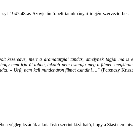
ássyt 1947-48-as Szovjetúnió-beli tanulmányai idején szervezte be 
lt keseredve, mert a dramaturgiai tanács, amelynek tagjai ma is él
hogy nem írja át többé, inkább nem csinálja meg a filmet. megkérdeztü
ndta: – Úrfi, nem kell mindenáron filmet csinálni….”
(Ferenczy Kriszti
en végleg lezárták a kutatást: eszerint kizárható, hogy a Stasi nem hiv