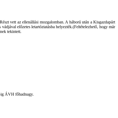
észt vett az ellenállási mozgalomban. A háború után a Kisgazdapárt
s vádjával előzetes letartóztatásba helyezték.(Feltételezhető, hogy már
nek tekintett.
56-ig ÁVH főhadnagy.