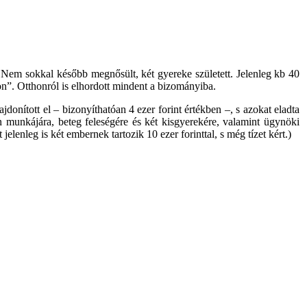
t. Nem sokkal később megnősült, két gyereke született. Jelenleg kb 40
ton”. Otthonról is elhordott mindent a bizományiba.
donított el – bizonyíthatóan 4 ezer forint értékben –, s azokat eladta
lan munkájára, beteg feleségére és két kisgyerekére, valamint ügynöki
elenleg is két embernek tartozik 10 ezer forinttal, s még tízet kért.)