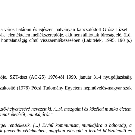
t a város határain és egészen halványan kapcsolódott Grősz József –
jelentéktelen mellékszereplője, akit nem állítottak bíróság elé. (Ld.
hontalanságig című visszaemlékezésében (Lakitelek, 1995. 190 p.)
ője. SZT-tiszt (AC-25) 1976-tól 1990. január 31-i nyugdíjazásáig
i szakosító (1976) Pécsi Tudomány Egyetem népművelés-magyar szak
ő-helyettesévé nevezett ki. /.../A mozgalmi és közéleti munka életem
jainak életéről, munkájáról.”
ggel rendelkezik. [...] Elvhű kommunista, munkájára a bátorság, a
k preventív védelmében, nagyban elősegíti a terület hálózatépítő és