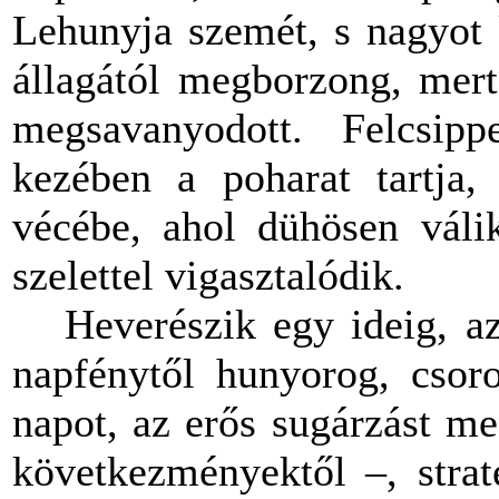
Lehunyja szemét, s nagyot k
állagától megborzong, mer
megsavanyodott. Felcsipp
kezében a poharat tartja,
vécébe, ahol dühösen váli
szelettel vigasztalódik.
Heverészik egy ideig, a
napfénytől hunyorog, csoro
napot, az erős sugárzást m
következményektől –, stra