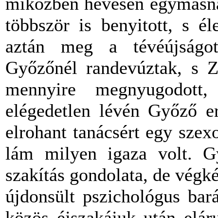
miközben hevesen egymásnak
többször is benyitott, s é
aztán meg a tévéújságot
Győzőnél randevúztak, s Zs
mennyire megnyugodott,
elégedetlen lévén Győző er
elrohant tanácsért egy szexo
lám milyen igaza volt. G
szakítás gondolata, de végké
újdonsült pszichológus bar
közös éjszakájuk után eláru