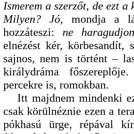
Ismerem a szerzőt, de ezt a
Milyen? Jó,
mondja a lá
hozzáteszi:
ne haragudjon
elnézést kér, körbesandít,
sajnos, nem is történt – l
királydráma főszereplőj
percekre is, romokban.
Itt majdnem mindenki ez
csak körülnéznie ezen a tera
pókhasú ürge, répával kí