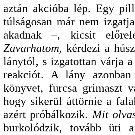
aztán akcióba lép. Egy pil
túlságosan már nem izgatja
akadnak –, kicsit előrel
Zavarhatom,
kérdezi a hús
lánytól, s izgatottan várja
reakciót. A lány azonban
könyvet, furcsa grimaszt v
hogy sikerül áttörnie a falak
azért próbálkozik.
Mit olva
burkolódzik, tovább üti a 