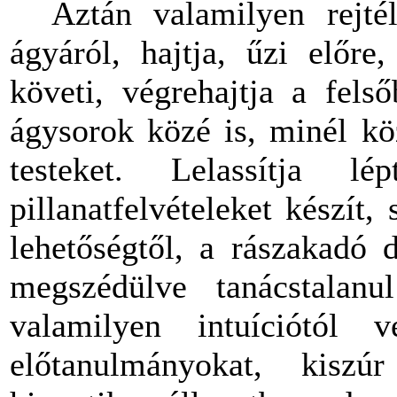
Aztán valamilyen rejtél
ágyáról, hajtja, űzi előre
követi, végrehajtja a fels
ágysorok közé is, minél köz
testeket. Lelassítja lé
pillanatfelvételeket készít
lehetőségtől, a rászakadó 
megszédülve tanácstalanu
valamilyen intuíciótól 
előtanulmányokat, kisz