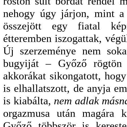
roston sült bordát rendel 
nehogy úgy járjon, mint a 
összejött egy fiatal ké
étteremben iszogattak, végül
Új szerzeménye nem sokat 
bugyiját – Győző rögtön 
akkorákat sikongatott, hogy
is elhallatszott, de anyja em
is kiabálta,
nem adlak másna
orgazmusa után magára kap
Győző többször is kereste