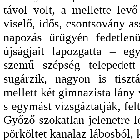
távol volt, a mellette lev
viselő, idős, csontsovány as
napozás ürügyén fedetlenül
újságjait lapozgatta – eg
szemű szépség telepedett l
sugárzik, nagyon is tiszt
mellett két gimnazista lány
s egymást vizsgáztatják, fel
Győző szokatlan jelenetre 
pörköltet kanalaz lábosból, 