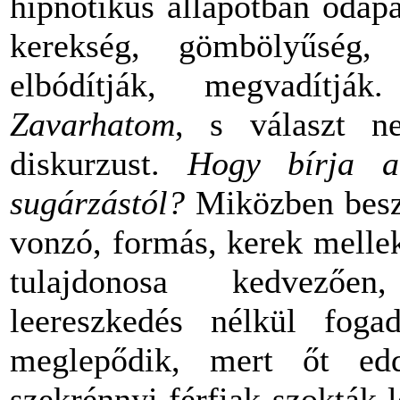
hipnotikus állapotban odapa
kerekség, gömbölyűség,
elbódítják, megvadítják
Zavarhatom
, s választ n
diskurzust.
Hogy bírja a
sugárzástól?
Miközben beszél
vonzó, formás, kerek mellek
tulajdonosa kedvezően
leereszkedés nélkül foga
meglepődik, mert őt ed
szekrénnyi férfiak szokták l