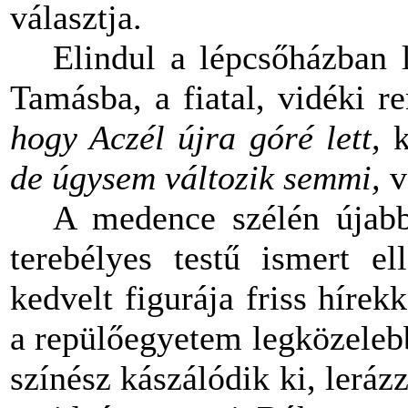
választja.
Elindul a lépcsőházban 
Tamásba, a fiatal, vidéki r
hogy Aczél újra góré lett,
de úgysem változik semmi,
v
A medence szélén újabb
terebélyes testű ismert el
kedvelt figurája friss hírekk
a repülőegyetem legközelebb
színész kászálódik ki, leráz