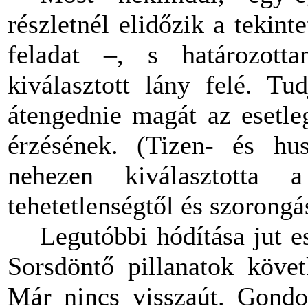
részletnél elidőzik a tekin
feladat –, s határozott
kiválasztott lány felé. T
átengednie magát az esetleg
érzésének. (Tizen- és hu
nehezen kiválasztotta 
tehetetlenségtől és szorongá
Legutóbbi hódítása jut e
Sorsdöntő pillanatok köve
Már nincs visszaút. Gondo