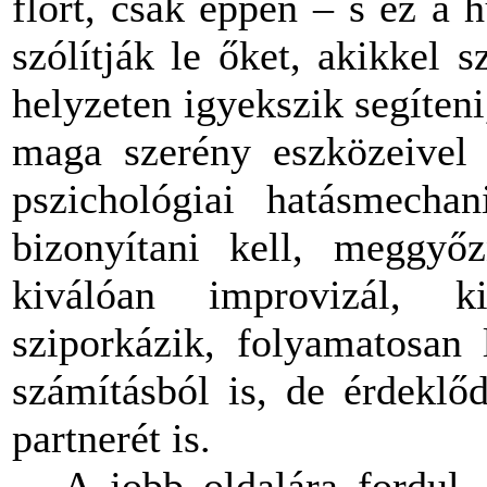
flört, csak éppen – s ez a
szólítják le őket, akikkel 
helyzeten igyekszik segíteni
maga szerény eszközeivel f
pszichológiai hatásmechan
bizonyítani kell, meggyő
kiválóan improvizál, ki
sziporkázik, folyamatosan
számításból is, de érdeklőd
partnerét is.
A jobb oldalára fordul,