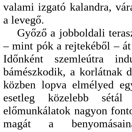
valami izgató kalandra, vár
a levegő.
Győző a jobboldali teras
– mint pók a rejtekéből – át 
Időnként szemleútra ind
bámészkodik, a korlátnak d
közben lopva elmélyed egy-
esetleg közelebb sétál
előmunkálatok nagyon fonto
magát a benyomásainak