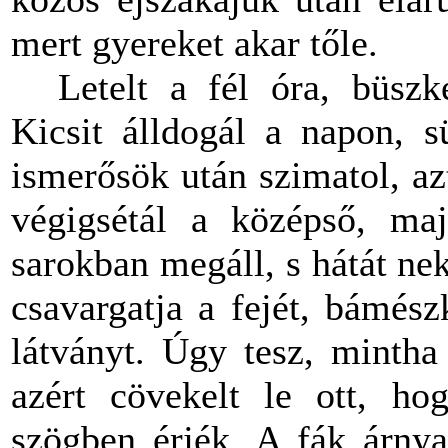
mert gyereket akar tőle.
Letelt a fél óra, büsz
Kicsit álldogál a napon, s
ismerősök után szimatol, az
végigsétál a középső, maj
sarokban megáll, s hátát ne
csavargatja a fejét, bámés
látványt. Úgy tesz, mintha
azért cövekelt le ott, ho
szögben érjék. A fák árnya