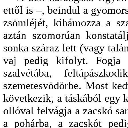
ettől is –, beindul a gyomo
zsömléjét, kihámozza a sza
aztán szomorúan konstatál
sonka száraz lett (vagy talá
vaj pedig kifolyt. Fogja 
szalvétába, feltápászk
szemetesvödörbe. Most ked
következik, a táskából egy k
ollóval felvágja a zacskó sar
a pohárba, a zacskót pedi