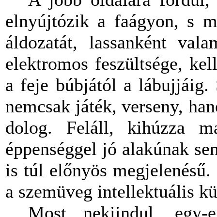
elnyújtózik a faágyon, s m
áldozatát, lassanként val
elektromos feszültsége, kel
a feje búbjától a lábujjái
nemcsak játék, verseny, ha
dolog. Feláll, kihúzza m
éppenséggel jó alakúnak s
is túl előnyös megjelenésű.
a szemüveg intellektuális kü
Most nekiindul, egy-e