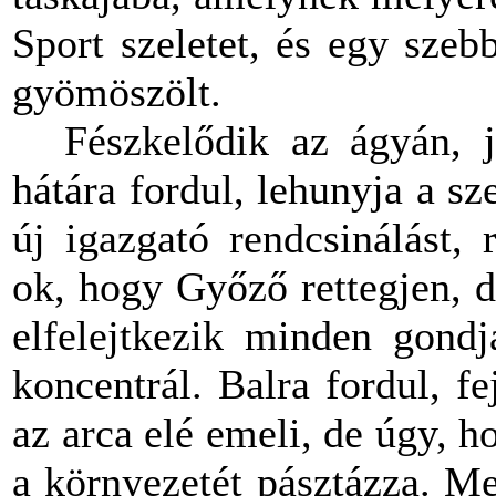
Sport szeletet, és egy szeb
gyömöszölt.
Fészkelődik az ágyán, j
hátára fordul, lehunyja a sz
új igazgató rendcsinálást, 
ok, hogy Győző rettegjen, 
elfelejtkezik minden gondjá
koncentrál. Balra fordul, fe
az arca elé emeli, de úgy, h
a környezetét pásztázza. Me