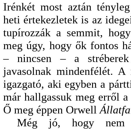
Irénkét most aztán tényle
heti értekezletek is az ideg
tupírozzák a semmit, hogy 
meg úgy, hogy ők fontos há
– nincsen ­­– a strébere
javasolnak mindenfélét. A 
igazgató, aki egyben a pártt
már hallgassuk meg erről a 
Ő meg éppen Orwell
Állatf
Még jó, hogy nem 