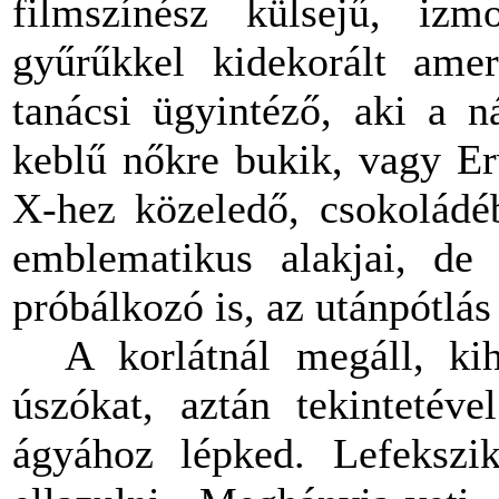
filmszínész külsejű, izm
gyűrűkkel kidekorált ame
tanácsi ügyintéző, aki a n
keblű nőkre bukik, vagy Er
X-hez közeledő, csokoládé
emblematikus alakjai, de 
próbálkozó is, az utánpótlás
A korlátnál megáll, ki
úszókat, aztán tekintetéve
ágyához lépked. Lefekszi