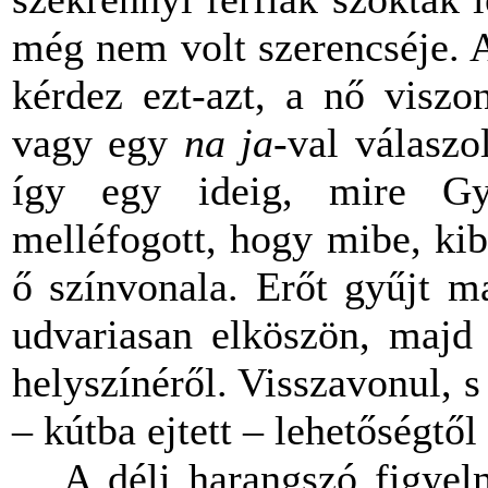
még nem volt szerencséje. 
kérdez ezt-azt, a nő visz
vagy egy
na ja
-val válaszo
így egy ideig, mire Gy
melléfogott, hogy mibe, kib
ő színvonala. Erőt gyűjt ma
udvariasan elköszön, majd 
helyszínéről. Visszavonul, s 
– kútba ejtett – lehetőségtő
A déli harangszó figyel