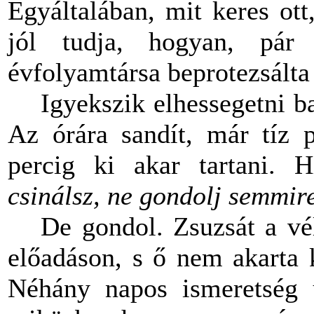
Egyáltalában, mit keres ot
jól tudja, hogyan, pá
évfolyamtársa beprotezsálta i
Igyekszik elhessegetni b
Az órára sandít, már tíz 
percig ki akar tartani. 
csinálsz, ne gondolj semmir
De gondol. Zsuzsát a vé
előadáson, s ő nem akarta 
Néhány napos ismeretség 