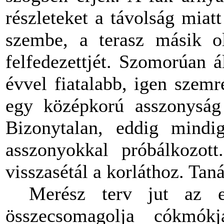
részleteket a távolság miatt
szembe, a terasz másik ol
felfedezettjét. Szomorúan 
évvel fiatalabb, igen szemr
egy középkorú asszonyság 
Bizonytalan, eddig mindi
asszonyokkal próbálkozot
visszasétál a korláthoz. Tan
Merész terv jut az e
összecsomagolja cókmókj