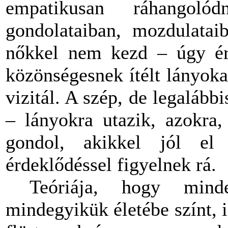
empatikusan ráhangol
gondolataiban, mozdulataib
nőkkel nem kezd – úgy ér
közönségesnek ítélt lányoka
vizitál. A szép, de legalábbi
– lányokra utazik, azokra, 
gondol, akikkel jól el 
érdeklődéssel figyelnek rá.
Teóriája, hogy mind
mindegyikük életébe színt, 