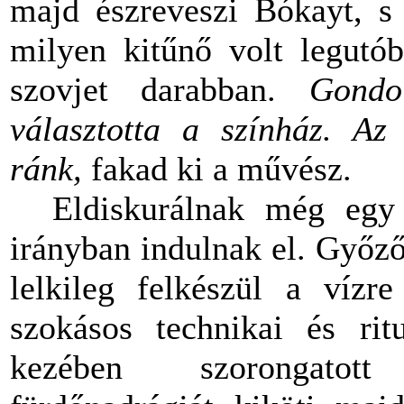
majd észreveszi Bókayt, s 
milyen kitűnő volt legut
szovjet darabban.
Gondo
választotta a színház. Az
ránk,
fakad ki a művész.
Eldiskurálnak még egy
irányban indulnak el. Győz
lelkileg felkészül a vízre
szokásos technikai és ritu
kezében szorongatott