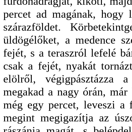
fürdőnadrágját, kiköti, maj
percet ad magának, hogy le
szárazföldet. Körbetekint
üldögélőket, a medence sz
fejét, s a teraszról lefelé 
csak a fejét, nyakát torná
elölről, végigpásztázza a 
megakad a nagy órán, már 
még egy percet, leveszi a f
megint megigazítja az úsz
rászánja magát, s belépde