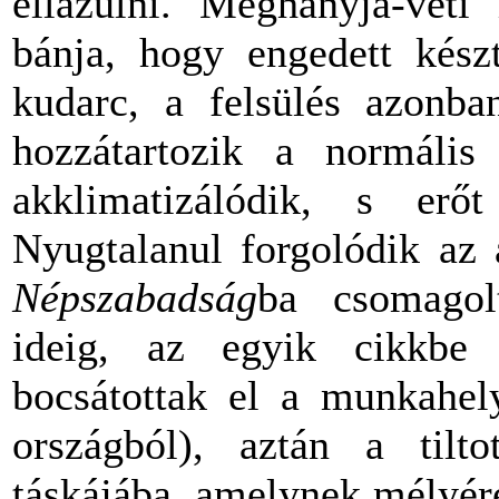
ellazulni. Meghányja-vet
bánja, hogy engedett készt
kudarc, a felsülés azonban
hozzátartozik a normális
akklimatizálódik, s erő
Nyugtalanul forgolódik az 
Népszabadság
ba csomagolt
ideig, az egyik cikkbe b
bocsátottak el a munkahely
országból), aztán a tilto
táskájába, amelynek mélyér