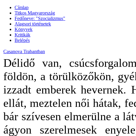
Címlap
Titkos Magyarország
Fedőneve: "Szocializmus"
Alagsori történetek
Könyvek
Kritikák
Belépés
Casanova Trabantban
Délidő van, csúcsforgalo
földön, a törülközőkön, gyé
izzadt emberek hevernek. 
ellát, meztelen női hátak, fe
bár szívesen elmerülne a l
ágyon szerelmesek enyele