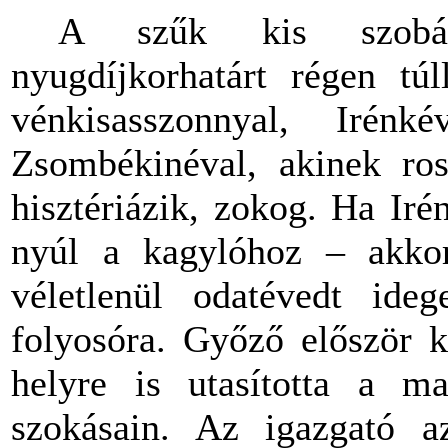
A szűk kis szobá
nyugdíjkorhatárt régen túl
vénkisasszonnyal, Irénké
Zsombékinéval, akinek ros
hisztériázik, zokog. Ha Ir
nyúl a kagylóhoz – akko
véletlenül odatévedt ide
folyosóra. Győző először k
helyre is utasította a ma
szokásain. Az igazgató a