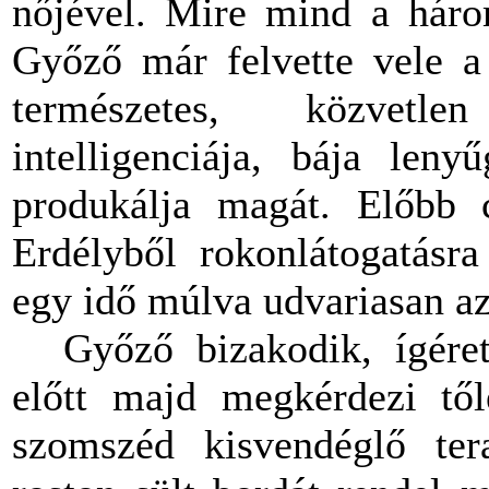
nőjével. Mire mind a háro
Győző már felvette vele a 
természetes, közvetle
intelligenciája, bája leny
produkálja magát. Előbb 
Erdélyből rokonlátogatásra
egy idő múlva udvariasan az
Győző bizakodik, ígére
előtt majd megkérdezi tő
szomszéd kisvendéglő tera