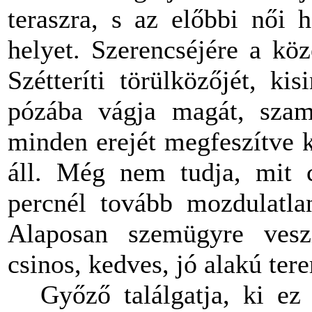
teraszra, s az előbbi női
helyet. Szerencséjére a kö
Szétteríti törülközőjét, k
pózába vágja magát, szamiz
minden erejét megfeszítve k
áll. Még nem tudja, mit c
percnél tovább mozdulatlan
Alaposan szemügyre veszi 
csinos, kedves, jó alakú ter
Győző találgatja, ki ez