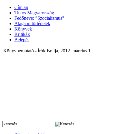
Címlap
Titkos Magyarország
Fedőneve: "Szocializmus"
Alagsori történetek
Könyvek
Kritikák
Belépés
Könyvbemutató - Írók Boltja, 2012. március 1.