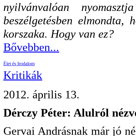
nyilvánvalóan nyomaszt
beszélgetésben elmondta, h
korszaka. Hogy van ez?
Bővebben...
Élet és Irodalom
Kritikák
2012. április 13.
Dérczy Péter: Alulról nézv
Gervai Andrásnak már jó néh