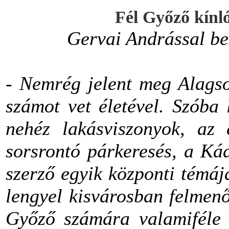
Fél Győző kínl
Gervai Andrással beszé
-
Nemrég jelent meg Alagso
számot vet életével. Szóba 
nehéz lakásviszonyok, az 
sorsrontó párkeresés, a Kád
szerző egyik központi témáj
lengyel kisvárosban felmenő
Győző számára valamiféle m