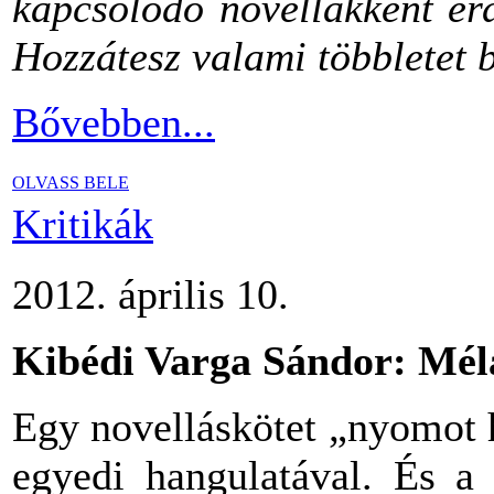
kapcsolódó novellákként ér
Hozzátesz valami többletet 
Bővebben...
OLVASS BELE
Kritikák
2012. április 10.
Kibédi Varga Sándor: Mé
Egy novelláskötet „nyomot ha
egyedi hangulatával. És a 