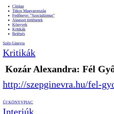
Címlap
Titkos Magyarország
Fedőneve: "Szocializmus"
Alagsori történetek
Könyvek
Kritikák
Belépés
Szép Ginevra
Kritikák
Kozár Alexandra: Fél Győz
http://szepginevra.hu/fel-gy
ÚJ KÖNYVPIAC
Interjúk