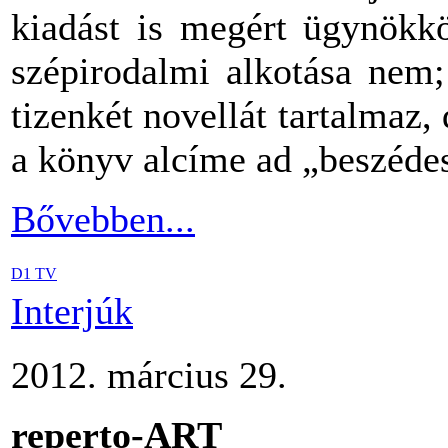
kiadást is megért ügynökkö
szépirodalmi alkotása nem;
tizenkét novellát tartalmaz,
a könyv alcíme ad „beszéde
Bővebben...
D1 TV
Interjúk
2012. március 29.
reperto-ART