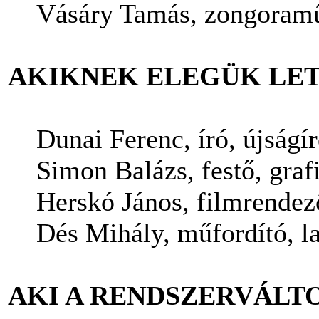
Vásáry Tamás, zongoramű
AKIKNEK ELEGÜK LET
Dunai Ferenc, író, újságí
Simon Balázs, festő, graf
Herskó János, filmrendez
Dés Mihály, műfordító, l
AKI A RENDSZERVÁLT