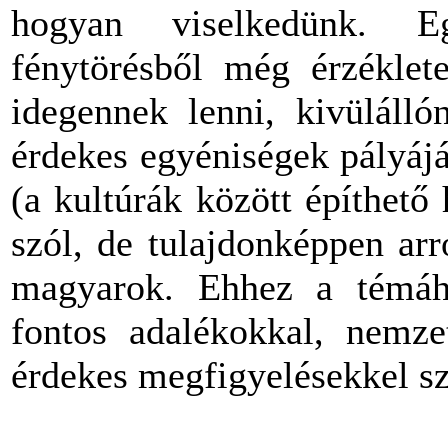
hogyan viselkedünk. Eg
fénytörésből még érzéklete
idegennek lenni, kivülál
érdekes egyéniségek pályájá
(a kultúrák között építhet
szól, de tulajdonképpen ar
magyarok. Ehhez a témáho
fontos adalékokkal, nemzet
érdekes megfigyelésekkel sz