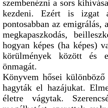
szembenézni a sors kihívásai
kezdeni. Ezért is izgat a
pontosabban az emigrálás, a
megkapaszkodás, beillesz
hogyan képes (ha képes) va
körülmények között és ell
önmagát.
Könyvem hősei különböző 
hagyták el hazájukat. Elm
életre vágytak. Szerencs