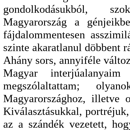
gondolkodásukból, szo
Magyarország a génjeikbe
fájdalommentesen asszimilá
szinte akaratlanul döbbent rá
Ahány sors, annyiféle változ
Magyar interjúalanyaim
megszólaltattam; olya
Magyarországhoz, illetve o
Kiválasztásukkal, portréjuk
az a szándék vezetett, hog