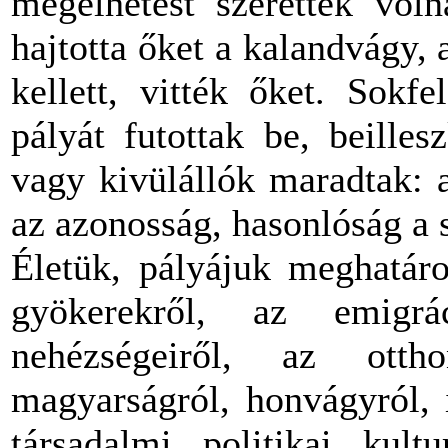
megélhetést szerettek voln
hajtotta őket a kalandvágy
kellett, vitték őket. Sokf
pályát futottak be, beilles
vagy kivülállók maradtak: 
az azonosság, hasonlóság a 
Életük, pályájuk meghatároz
gyökerekről, az emigrá
nehézségeiről, az ottho
magyarságról, honvágyról, i
társadalmi, politikai, kultur