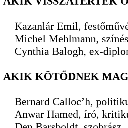
AKIK VISSZATÉRTEK 
Kazanlár Emil, festőművés
Michel Mehlmann, színés
Cynthia Balogh, ex-diplom
AKIK KÖTŐDNEK MA
Bernard Calloc’h, politik
Anwar Hamed, író, kritiku
Den Barsboldt, szobrász,