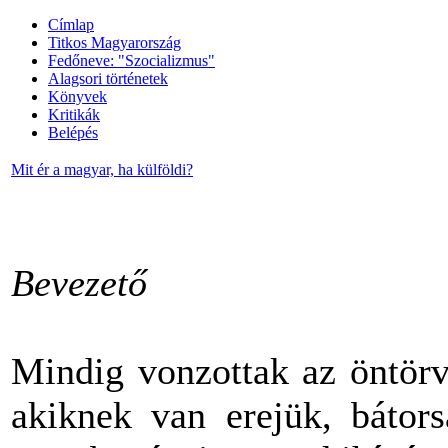
Címlap
Titkos Magyarország
Fedőneve: "Szocializmus"
Alagsori történetek
Könyvek
Kritikák
Belépés
Mit ér a magyar, ha külföldi?
Bevezető
Mindig vonzottak az öntörv
akiknek van erejük, bátor