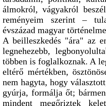
álmokról, vágyakról beszé
reményeim szerint – tul
évszázad magyar történelme 
A beilleszkedés "ára" az e
legnehezebb, legbonyolult
többen is foglalkoznak. A 
eltérő mértékben, ösztönös
nem hagyta, hogy választott
gyúrja, formálja őt; bármen
mindent megőriztek kelet-