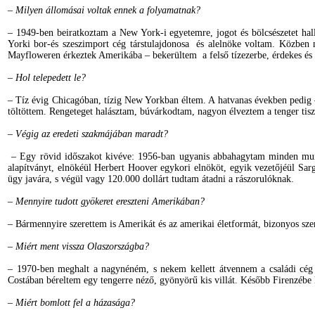
– Milyen állomásai voltak ennek a folyamatnak?
– 1949-ben beiratkoztam a New York-i egyetemre, jogot és bölcsészetet hall
Yorki bor-és szeszimport cég társtulajdonosa és alelnöke voltam. Közben
Mayfloweren érkeztek Amerikába – bekerültem a felső tízezerbe, érdekes é
– Hol telepedett le?
– Tíz évig Chicagóban, tízig New Yorkban éltem. A hatvanas években pedig –
töltöttem. Rengeteget halásztam, búvárkodtam, nagyon élveztem a tenger tiszt
– Végig az eredeti szakmájában maradt?
– Egy rövid időszakot kivéve: 1956-ban ugyanis abbahagytam minden munká
alapítványt, elnökéül Herbert Hoover egykori elnököt, egyik vezetőjéül Sa
ügy javára, s végül vagy 120.000 dollárt tudtam átadni a rászorulóknak.
– Mennyire tudott gyökeret ereszteni Amerikában?
– Bármennyire szerettem is Amerikát és az amerikai életformát, bizonyos s
– Miért ment vissza Olaszországba?
– 1970-ben meghalt a nagynéném, s nekem kellett átvennem a családi cég
Costában béreltem egy tengerre néző, gyönyörű kis villát. Később Firenzébe
– Miért bomlott fel a házasága?