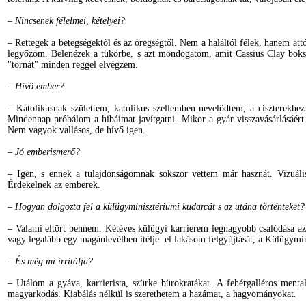
– Nincsenek félelmei, kételyei?
– Rettegek a betegségektől és az öregségtől. Nem a haláltól félek, hanem at
legyőzöm. Belenézek a tükörbe, s azt mondogatom, amit Cassius Clay boks
"tornát" minden reggel elvégzem.
– Hívő ember?
– Katolikusnak születtem, katolikus szellemben nevelődtem, a ciszterekh
Mindennap próbálom a hibáimat javítgatni. Mikor a gyár visszavásárlásáé
Nem vagyok vallásos, de hívő igen.
– Jó emberismerő?
– Igen, s ennek a tulajdonságomnak sokszor vettem már hasznát. Vizuáli
Érdekelnek az emberek.
– Hogyan dolgozta fel a külügyminisztériumi kudarcát s az utána történteket?
– Valami eltört bennem. Kétéves külügyi karrierem legnagyobb csalódása az 
vagy legalább egy magánlevélben ítélje el lakásom felgyújtását, a Külügymini
– És még mi irritálja?
– Utálom a gyáva, karrierista, szürke bürokratákat. A fehérgalléros mental
magyarkodás. Kiabálás nélkül is szerethetem a hazámat, a hagyományokat.