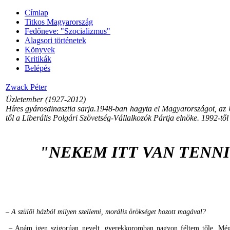
Címlap
Titkos Magyarország
Fedőneve: "Szocializmus"
Alagsori történetek
Könyvek
Kritikák
Belépés
Zwack Péter
Üzletember (1927-2012)
Híres gyárosdinasztia sarja.1948-ban hagyta el Magyarországot, az
től a Liberális Polgári Szövetség-Vállalkozók Pártja elnöke. 1992-től
"NEKEM ITT VAN TENN
– A szülői házból milyen szellemi, morális örökséget hozott magával?
– Apám igen szigorúan nevelt, gyerekkoromban nagyon féltem tőle. Mégis,