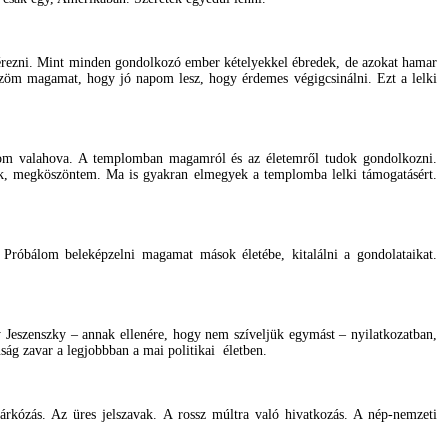
és érezni. Mint minden gondolkozó ember kételyekkel ébredek, de azokat hamar
m magamat, hogy jó napom lesz, hogy érdemes végigcsinálni. Ezt a lelki
tozom valahova. A templomban magamról és az életemről tudok gondolkozni.
nk, megköszöntem. Ma is gyakran elmegyek a templomba lelki támogatásért.
Próbálom beleképzelni magamat mások életébe, kitalálni a gondolataikat.
y Jeszenszky – annak ellenére, hogy nem szíveljük egymást – nyilatkozatban,
ság zavar a legjobbban a mai politikai életben.
ezárkózás. Az üres jelszavak. A rossz múltra való hivatkozás. A nép-nemzeti