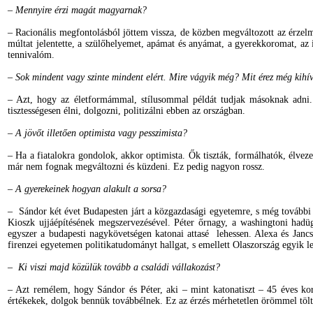
– Mennyire érzi magát magyarnak?
– Racionális megfontolásból jöttem vissza, de közben megváltozott az ér
múltat jelentette, a szülőhelyemet, apámat és anyámat, a gyerekkoromat, az 
tennivalóm.
– Sok mindent vagy szinte mindent elért. Mire vágyik még? Mit érez még kihí
– Azt, hogy az életformámmal, stílusommal példát tudjak másoknak adni.
tisztességesen élni, dolgozni, politizálni ebben az országban.
– A jövőt illetően optimista vagy pesszimista?
– Ha a fiatalokra gondolok, akkor optimista. Ők tiszták, formálhatók, élvezet
már nem fognak megváltozni és küzdeni. Ez pedig nagyon rossz.
– A gyerekeinek hogyan alakult a sorsa?
– Sándor két évet Budapesten járt a közgazdasági egyetemre, s még tovább
Kioszk ujjáépítésének megszervezésével. Péter őrnagy, a washingtoni had
egyszer a budapesti nagykövetségen katonai attasé lehessen. Alexa és Jancsi
firenzei egyetemen politikatudományt hallgat, s emellett Olaszország egyik l
– Ki viszi majd közülük tovább a családi vállakozást?
– Azt remélem, hogy Sándor és Péter, aki – mint katonatiszt – 45 éves k
értékekek, dolgok bennük továbbélnek. Ez az érzés mérhetetlen örömmel tölt