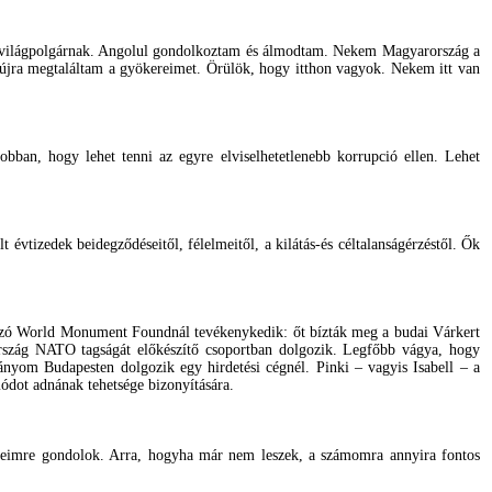
y világpolgárnak. Angolul gondolkoztam és álmodtam. Nekem Magyarország a
st újra megtaláltam a gyökereimet. Örülök, hogy itthon vagyok. Nekem itt van
an, hogy lehet tenni az egyre elviselhetetlenebb korrupció ellen. Lehet
 évtizedek beidegződéseitől, félelmeitől, a kilátás-és céltalanságérzéstől. Ők
kozó World Monument Foundnál tevékenykedik: őt bízták meg a budai Várkert
ország NATO tagságát előkészítő csoportban dolgozik. Legfőbb vágya, hogy
 lányom Budapesten dolgozik egy hirdetési cégnél. Pinki – vagyis Isabell – a
módot adnának tehetsége bizonyítására.
ekeimre gondolok. Arra, hogyha már nem leszek, a számomra annyira fontos