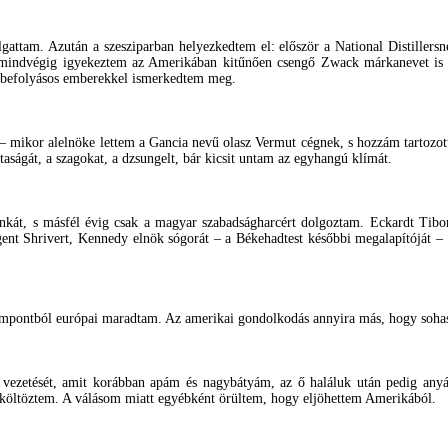
gattam. Azután a szesziparban helyezkedtem el: először a National Distillers
 mindvégig igyekeztem az Amerikában kitűnően csengő Zwack márkanevet is é
s befolyásos emberekkel ismerkedtem meg.
 mikor alelnöke lettem a Gancia nevű olasz Vermut cégnek, s hozzám tartozott
aságát, a szagokat, a dzsungelt, bár kicsit untam az egyhangú klímát.
t, s másfél évig csak a magyar szabadságharcért dolgoztam. Eckardt Tiborr
rgent Shrivert, Kennedy elnök sógorát – a Békehadtest későbbi megalapítóját 
zempontból európai maradtam. Az amerikai gondolkodás annyira más, hogy soha
 vezetését, amit korábban apám és nagybátyám, az ő haláluk után pedig any
 költöztem. A válásom miatt egyébként örültem, hogy eljöhettem Amerikából.