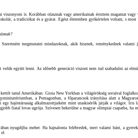
zelmi viszonyom is. Korábban olasznak vagy amerikainak éreztem magamat vag
iskolát, a tradiciókat és a gyárat. Egész életemben gyökértelen voltam, s mo
vásnak?
 Szeretném megmutatni mindazoknak, akik hisznek, reménykednek valami jobb
 velük együtt lenni. Az idősebb generáció viszont nem tud szabadulni az elmúlt
i kettőt tanul Amerikában. Gioia New Yorkban a világörökség sorsával foglal
ügyminisztériumban, a Pentagonban, a főparancsok irányítása alatt a Magyar
 egy hajóstársaság alkalmazottjaiként mint utaskisérők járják a világot. Iris
egjobb fiatal lovas ugrója. Szívesen bekerülne a magyar olimpiai csapatba, ha 
orában nyugdíjba mehet. Ha hajnalonta felébredek, mert valami bánt, a gyer
 el.