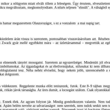
, mikor a nőügyeim miatt elvált tőlem a feleségem. Úgy éreztem, elveszítet
másikra megváltoztam, megkomolyodtam. A nőzés teljesen "elmúlt". A válságból 
n is hamar megszerettem Olaszországot, s ez a vonzalom a mai napig tart.
 küzdelem árán vissza is szereztem, pontosabban visszavásároltam azt. Részb
i Zwack gyár mellé egyébként mára – az üzlettársammal – megvettük az egész
n elmennék tányért mosogatni. Szeretem az egyszerűséget. Mindenütt jól elv
zszimbólumokat. Az újgazdagokat és az életformájukat, stílusukat ki nem állh
ég boldogtalanná tesz. Néha nehéz elviselni, hogy nekem jobb, szerencsése
kat dolgozom.
n is védekezem. Reggelente munka előtt teniszezek, futok. Este 8–9 tájban m
k, ritkán járok társaságba. Az üres dumát, a locsogást utálom. Csak olyanokkal s
at. Ennek élek. Az agyam folyton jár. Mindig gondolkozom valamin. Nem tu
t. Apám belém nevelte az udvariasságot: nem szeretek, nem tudok senkit sem 
lég magamnak való, zárkózott ember vagyok. Nincsenek igazi jó barátaim illetve