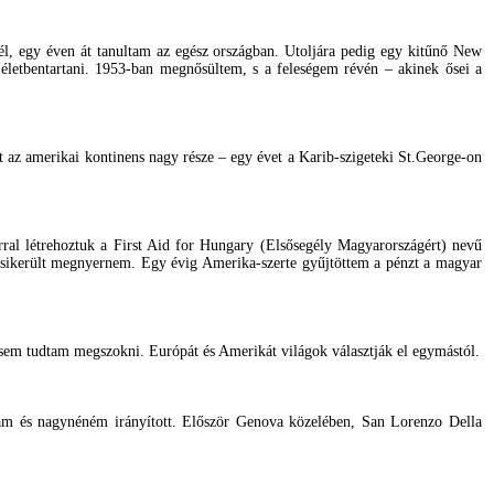
nél, egy éven át tanultam az egész országban. Utoljára pedig egy kitűnő New
letbentartani. 1953-ban megnősültem, s a feleségem révén – akinek ősei a
 az amerikai kontinens nagy része – egy évet a Karib-szigeteki St.George-on
al létrehoztuk a First Aid for Hungary (Elsősegély Magyarországért) nevű
– sikerült megnyernem. Egy évig Amerika-szerte gyűjtöttem a pénzt a magyar
sem tudtam megszokni. Európát és Amerikát világok választják el egymástól.
ám és nagynéném irányított. Először Genova közelében, San Lorenzo Della