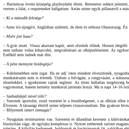
– Harmincas éveim közepéig playboyként éltem. Rettenetes sokkot jelentett
vertem a falat, s requiemeket hallgattam. Aztán szinte egyik pillanatról a 
– Ki a második felesége?
– Anne író-újságíró, Angliában született, de élete és otthona Olaszország. É
– Miért jött haza?
– A gyár miatt. Vissza akartam kapni, amit elvettek tőlünk. Hosszú idegölő
nem tudtam volna kiharcolni, megvalósítani az elképzeléseimet. Az egykor
Enélkül nem tudnék már élni.
– A pénz mennyire boldogítja?
– Különösebben nem izgat. Ha ne adj’ isten mindent elveszítenék, nyugodta
munkatársaim nem is értették. Utálom a felvágást, a rongyrázást, a státus
elesettekkel, s igyekeztem rajtuk segíteni. Az itteni hallatlan szegénys
vagyonomat, hanem kemény munkával jutottam hozzá. Ma is napi 14–16 órá
– Szabadidejét mivel tölti?
– Szeretek sportolni, ezzel vezetem le a feszültségemet, s az elhízás elle
Élvezem. A társasági élettől szinte teljesen visszavonultam. Bár gyakran hívna
– Milyennek ismeri önmagát?
– Nyugtalan természetem van. Szeretem és állandóan keresem a kihívások
bizonyítási vágy, de egyfajta komplexus is. Nyitott embernek tartom magama
toleráns. A külvilág kedvesnek, boldognak és barátságosnak lát, valójában e