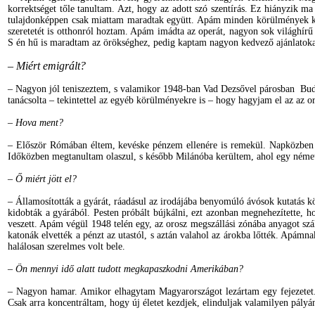
korrektséget tőle tanultam. Azt, hogy az adott szó szentírás. Ez hiányzik ma
tulajdonképpen csak miattam maradtak együtt. Apám minden körülmények közö
szeretetét is otthonról hoztam. Apám imádta az operát, nagyon sok világhírű 
S én hű is maradtam az örökséghez, pedig kaptam nagyon kedvező ajánlatokat.
– Miért emigrált?
– Nagyon jól teniszeztem, s valamikor 1948-ban Vad Dezsővel párosban Budap
tanácsolta – tekintettel az egyéb körülményekre is – hogy hagyjam el az az o
– Hova ment?
– Először Rómában éltem, kevéske pénzem ellenére is remekül. Napközben o
Időközben megtanultam olaszul, s később Milánóba kerültem, ahol egy német
– Ő miért jött el?
– Államosították a gyárát, ráadásul az irodájába benyomúló ávósok kutatás k
kidobták a gyárából. Pesten próbált bújkálni, ezt azonban megnehezítette, ho
veszett. Apám végül 1948 telén egy, az orosz megszállási zónába anyagot szál
katonák elvették a pénzt az utastól, s aztán valahol az árokba lőtték. Apámn
halálosan szerelmes volt bele.
– Ön mennyi idő alatt tudott megkapaszkodni Amerikában?
– Nagyon hamar. Amikor elhagytam Magyarországot lezártam egy fejezetet. 
Csak arra koncentráltam, hogy új életet kezdjek, elinduljak valamilyen pályá