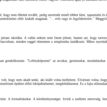
tól, hogy nem élhetek tovább, pedig szeretnék minél többet látni, tapasztalni 
zmérkőzései előtt kiabált magának:
"... erős vagy és legyőzhetetlen."
Meggyőzö
ez jártam iskolába. A vallás nekem nem Istent jelenti, hanem azt, hogy tar
rt harcoltam, minden reggel elmentem a templomba imádkozni. Mikor nyertü
san gondolkoztam. ”Lefényképezem” az arcokat, gesztusokat, mozdulatokat. 
volt, hogy nem akadt senki, aki kiállt volna mellettem. Elvártam volna, hog
sztérium épülete előtti leköpdösésemet, megdobálásomat. Ez a fajta stílustalan
itást. A formalitásokat. A körülményességet. Irritál a szellemi merevség, b