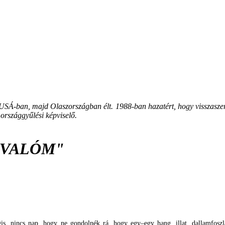
 USÁ-ban, majd Olaszországban élt. 1988-ban hazatért, hogy visszas
 országgyűlési képviselő.
IVALÓM"
 nincs nap, hogy ne gondolnék rá, hogy egy–egy hang, illat, dallamfoszlán