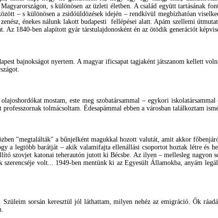
 Magyarországon, s különösen az üzleti életben. A család együtt tartásának fo
tt – s különösen a zsidóüldözések idején – rendkívül megbízhatóan viselkede
zenész, énekes nálunk lakott budapesti fellépései alatt. Apám szellemi útmutat
 Az 1840-ben alapított gyár társtulajdonosként én az ötödik generációt képvis
est bajnokságot nyertem. A magyar ificsapat tagjaként játszanom kellett voln
rszágot.
lajoshordókat mostam, este meg szobatársammal – egykori iskolatársammal –
 professzornak tolmácsoltam. Édesapámmal ebben a városban találkoztam ismé
özben "megtalálták" a bűnjelként magukkal hozott valutát, amit akkor főbenjáró
gy a legtöbb barátját – akik valamifajta ellenállási csoportot hoztak létre és 
lító szovjet katonai teherautón jutott ki Bécsbe. Az ilyen – mellesleg nagyon 
ak szerencséje volt... 1949-ben mentünk ki az Egyesült Államokba, anyám legális
Szüleim sorsán keresztül jól láthattam, milyen nehéz az emigráció. Ők ráad
n.