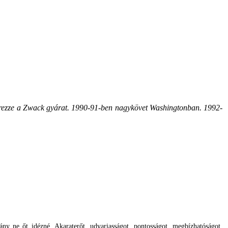
zerezze a Zwack gyárat. 1990-91-ben nagykövet Washingtonban. 1992-
y ne őt idézné. Akaraterőt, udvariasságot, pontosságot, megbízhatóságot,