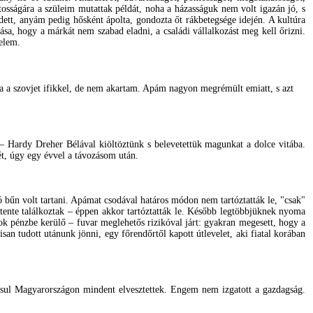
ntosságára a szüleim mutattak példát, noha a házasságuk nem volt igazán jó, s
tt, anyám pedig hősként ápolta, gondozta őt rákbetegsége idején. A kultúra
ása, hogy a márkát nem szabad eladni, a családi vállalkozást meg kell őrizni.
elem.
a a szovjet ifikkel, de nem akartam. Apám nagyon megrémült emiatt, s azt
 Hardy Dreher Bélával kiöltöztünk s belevetettük magunkat a dolce vitába.
t, úgy egy évvel a távozásom után.
 bűn volt tartani. Apámat csodával határos módon nem tartóztatták le, "csak"
hetente találkoztak – éppen akkor tartóztatták le. Később legtöbbjüknek nyoma
sok pénzbe kerülő – fuvar meglehetős rizikóval járt: gyakran megesett, hogy a
an tudott utánunk jönni, egy főrendőrtől kapott útlevelet, aki fiatal korában
ásul Magyarországon mindent elvesztettek. Engem nem izgatott a gazdagság.