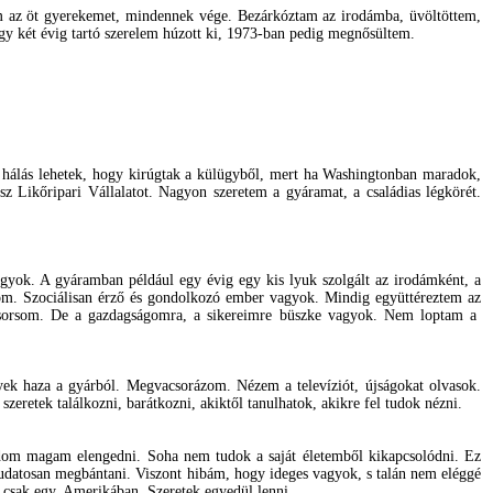
tem az öt gyerekemet, mindennek vége. Bezárkóztam az irodámba, üvöltöttem,
egy két évig tartó szerelem húzott ki, 1973-ban pedig megnősültem.
en hálás lehetek, hogy kirúgtak a külügyből, mert ha Washingtonban maradok,
 Likőripari Vállalatot. Nagyon szeretem a gyáramat, a családias légkörét.
agyok. A gyáramban például egy évig egy kis lyuk szolgált az irodámként, a
atom. Szociálisan érző és gondolkozó ember vagyok. Mindig együttéreztem az
bb a sorsom. De a gazdagságomra, a sikereimre büszke vagyok. Nem loptam a
egyek haza a gyárból. Megvacsorázom. Nézem a televíziót, újságokat olvasok.
zeretek találkozni, barátkozni, akiktől tanulhatok, akikre fel tudok nézni.
dom magam elengedni. Soha nem tudok a saját életemből kikapcsolódni. Ez
tudatosan megbántani. Viszont hibám, hogy ideges vagyok, s talán nem eléggé
 csak egy, Amerikában. Szeretek egyedül lenni.