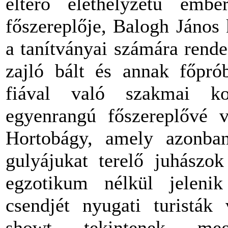
eltérő élethelyzetű emb
főszereplője, Balogh János 
a tanítványai számára rendez
zajló bált és annak főprób
fiával való szakmai kon
egyenrangú főszereplővé v
Hortobágy, amely azonba
gulyájukat terelő juhászok
egzotikum nélkül jeleni
csendjét nyugati turisták 
showt tekintenek meg