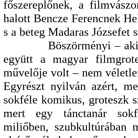
főszereplőnek, a filmvászo
halott Bencze Ferencnek Hel
s a beteg Madaras Józsefet s
Böszörményi – aki fele
együtt a magyar filmgrot
művelője volt – nem véletlen
Egyrészt nyilván azért, me
sokféle komikus, groteszk sz
mert egy tánctanár sokfé
miliőben, szubkultúrában 