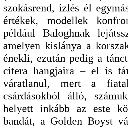
szokásrend, ízlés él egymá
értékek, modellek konfro
például Baloghnak lejátss
amelyen kislánya a korsza
énekli, ezután pedig a tánc
citera hangjaira – el is t
váratlanul, mert a fiat
csárdásokból álló, számu
helyett inkább az este k
bandát, a Golden Boyst vá