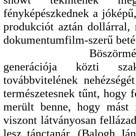
fényképészkednek a jóképű,
produkciót aztán dollárral,
dokumentumfilm-szerű betét 
Böszörményi megmu
generációja közti szak
továbbvitelének nehézségé
természetesnek tűnt, hogy f
merült benne, hogy mást i
viszont látványosan felláza
lesz tánctanár. (Balogh Já