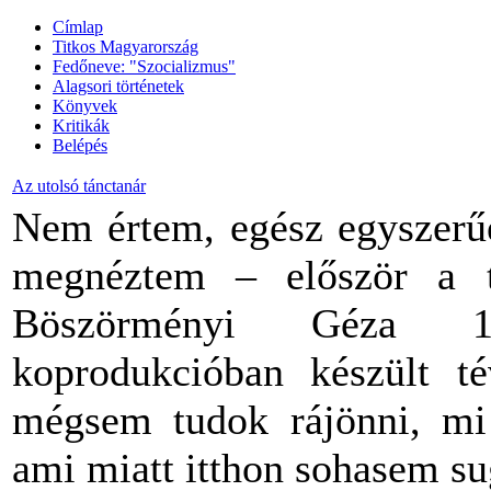
Címlap
Titkos Magyarország
Fedőneve: "Szocializmus"
Alagsori történetek
Könyvek
Kritikák
Belépés
Az utolsó tánctanár
Nem értem, egész egyszerűe
megnéztem – először a t
Böszörményi Géza 197
koprodukcióban készült té
mégsem tudok rájönni, mi 
ami miatt itthon sohasem su