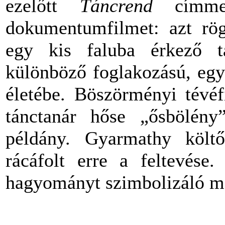
ezelőtt
Táncrend
címme
dokumentumfilmet: azt rögz
egy kis faluba érkező ta
különböző foglakozású, egy
életébe. Böszörményi tévéf
tánctanár hőse „ősbölén
példány. Gyarmathy költő
rácáfolt erre a feltevése.
hagyományt szimbolizáló me