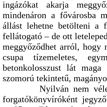
ingázókat akarja meggyő
mindenáron a fővárosba me
állást lehetne betölteni a
fellátogató – de ott letelep
meggyőződhet arról, hogy m
csupa tízemeletes, egym
betonkolosszust lát maga
szomorú tekintetű, magányo
Nyilván nem véletl
forgatókönyvíróként jegyz