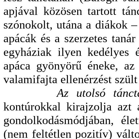
apjával közösen tartott tán
szónokolt, utána a diákok –
apácák és a szerzetes tanár
egyháziak ilyen kedélyes é
apáca gyönyörű éneke, az 
valamifajta ellenérzést szült
Az utolsó tánct
kontúrokkal kirajzolja azt
gondolkodásmódjában, élet
(nem feltétlen pozitív) vál