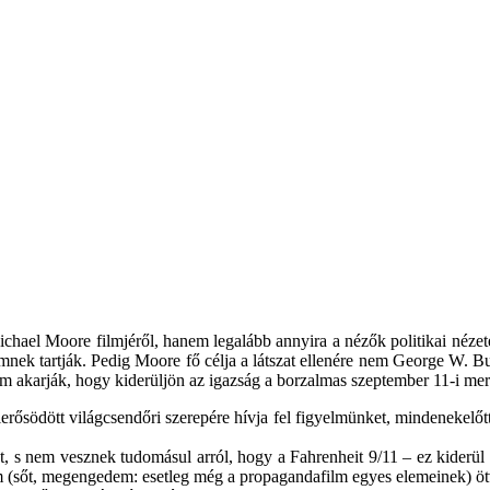
Michael Moore filmjéről, hanem legalább annyira a nézők politikai néze
mnek tartják. Pedig Moore fő célja a látszat ellenére nem George W. 
em akarják, hogy kiderüljön az igazság a borzalmas szeptember 11-i meré
rősödött világcsendőri szerepére hívja fel figyelmünket, mindenekelőtt 
, s nem vesznek tudomásul arról, hogy a Fahrenheit 9/11 – ez kiderül
 (sőt, megengedem: esetleg még a propagandafilm egyes elemeinek) öt