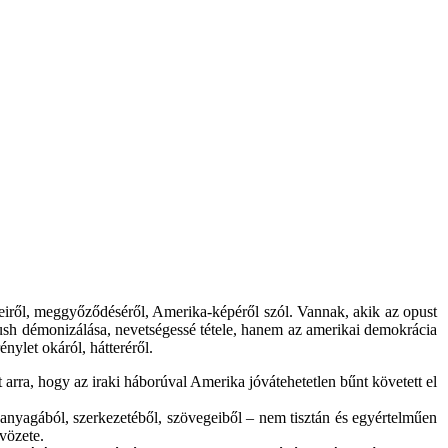
teiről, meggyőződéséről, Amerika-képéről szól. Vannak, akik az opust
Bush démonizálása, nevetségessé tétele, hanem az amerikai demokrácia
nylet okáról, hátteréről.
arra, hogy az iraki háborúval Amerika jóvátehetetlen bűnt követett el
 anyagából, szerkezetéből, szövegeiből – nem tisztán és egyértelműen
vözete.