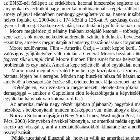
az ENSZ-nél fellépett az érdekében, katonai hírszerzése segítette a
anyagokat és technikát nagy amerikai multinacionális cégek szállítot
amely céljával ellentétben nemhogy gyengítette volna, hanem inkább er
helyet foglalta el, 2000-ben a 174 közül a 126.-at. A gazdaság össz
gyerek halt meg. Csoda-e ezek után, ha a diktátort gyűlölő irakiak 
Moore megkérdez jó néhány Irakban szolgáló katonát – többségük mé
zene szól, s ők megemelkedett andrenalin szinttel indulnak a bevetés
eszünkbe, amelyek megmutatják a hadsereg fasizálódásának folyamatá
Moore szülővárosa, Flint – Amerika Ózdja – ismét képbe kerül. Na
valóságos gyűjtőhelyévé vált, miután a General Motors bezáratta itt
fegyver, sült krumpli
című Moore-filmben Flint ismét fontos helyszínné 
problémák és egy másik Amerika képe sejlett elő, ahol egyáltalán nem
Moore most megint visszatért Flintbe: egy középkorú asszonnyal is
bíztatta, lépjen be a seregbe. Minden nap büszkén húzza fel házára a
amelyből a becsapottság érzése süt, értelmetlennek látja szerepét, az
Kétségtelen, van ezekben a megrendezett jelenetekben jókora ada
demagóggá – amikor a Capitolium előtt le-leszólítgatja a képvisel
egyáltalán hánynak van katonakorú fia.)
Az amerikai média nagy részét újabban (újabban?) nagyfokú manipula
nézőhöz, s bebizonyítani: minden másképpen van, mint ahogy a kisemb
Norman Solomon újságíró (New York Times, Washington Post, Los Ange
Pécs, 2003) könyvében érvekkel bizonyítja, az amerikai média egyálta
szerző azt vizsgálja, ami a médiatudósításokból kimaradt: az amer
összejátszását.
Példák tucatjaival illusztrálják, hogyan válik az amerikai sajtóm