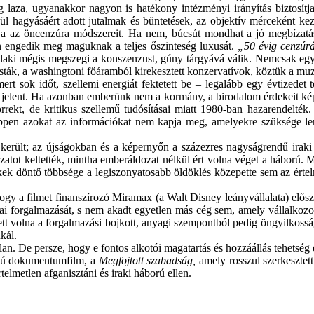
ag laza, ugyanakkor nagyon is hatékony intézményi irányítás biztos
ívül hagyásáért adott jutalmak és büntetések, az objektív mérceként k
tja az öncenzúra módszereit. Ha nem, búcsút mondhat a jó megbízatá
kán engedik meg maguknak a teljes őszinteség luxusát.
„50 évig cenzú
 valaki mégis megszegi a konszenzust, gúny tárgyává válik. Nemcsak eg
ták, a washingtoni főáramból kirekesztett konzervatívok, köztük a muzu
rt sok időt, szellemi energiát fektetett be – legalább egy évtizedet 
elt jelent. Ha azonban emberünk nem a kormány, a birodalom érdekeit ké
orrekt, de kritikus szellemű tudósításai miatt 1980-ban hazarendelté
 éppen azokat az információkat nem kapja meg, amelyekre szüksége 
lt; az újságokban és a képernyőn a százezres nagyságrendű iraki kat
zatot keltették, mintha emberáldozat nélkül ért volna véget a háború. 
ek döntő többsége a legiszonyatosabb öldöklés közepette sem az értelm
gy a filmet finanszírozó Miramax (a Walt Disney leányvállalata) elősz
i forgalmazását, s nem akadt egyetlen más cég sem, amely vállalkoz
ett volna a forgalmazási bojkott, anyagi szempontból pedig öngyilkossá
ukál.
an. De persze, hogy e fontos alkotói magatartás és hozzáállás tehetség 
ájú dokumentumfilm, a
Megfojtott szabadság,
amely rosszul szerkesztett
telmetlen afganisztáni és iraki háború ellen.