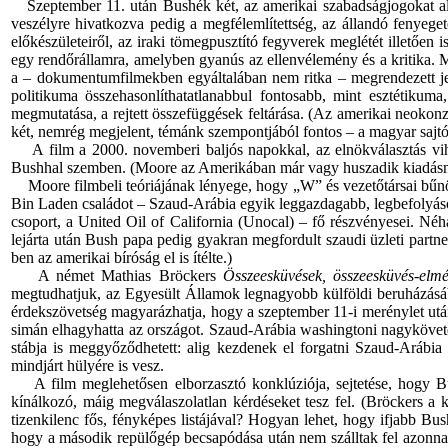
Szeptember 11. után Bushék két, az amerikai szabadságjogokat alap
veszélyre hivatkozva pedig a megfélemlítettség, az állandó fenyege
előkészületeiről, az iraki tömegpusztító fegyverek meglétét illetően
egy rendőrállamra, amelyben gyanús az ellenvélemény és a kritika. Mo
a – dokumentumfilmekben egyáltalában nem ritka – megrendezett jel
politikuma összehasonlíthatatlanabbul fontosabb, mint esztétikuma
megmutatása, a rejtett összefüggések feltárása. (Az amerikai neokon
két, nemrég megjelent, témánk szempontjából fontos – a magyar sajtó
A film a 2000. novemberi baljós napokkal, az elnökválasztás vih
Bushhal szemben. (Moore az Amerikában már vagy huszadik kiadásnál
Moore filmbeli teóriájának lényege, hogy „W” és vezetőtársai bűnös 
Bin Laden családot – Szaud-Arábia egyik leggazdagabb, legbefolyáso
csoport, a United Oil of California (Unocal) – fő részvényesei. Néh
lejárta után Bush papa pedig gyakran megfordult szaudi üzleti partn
ben az amerikai bíróság el is ítélte.)
A német Mathias Bröckers
Összeesküvések, összeesküvés-elmé
megtudhatjuk, az Egyesült Államok legnagyobb külföldi beruházásából
érdekszövetség magyarázhatja, hogy a szeptember 11-i merénylet után,
simán elhagyhatta az országot. Szaud-Arábia washingtoni nagyköve
stábja is meggyőződhetett: alig kezdenek el forgatni Szaud-Arábi
mindjárt hülyére is vesz.
A film meglehetősen elborzasztó konklúziója, sejtetése, hogy Bush
kínálkozó, máig megválaszolatlan kérdéseket tesz fel. (Bröckers a 
tizenkilenc fős, fényképes listájával? Hogyan lehet, hogy ifjabb Bus
hogy a második repülőgép becsapódása után nem szálltak fel azonnal 