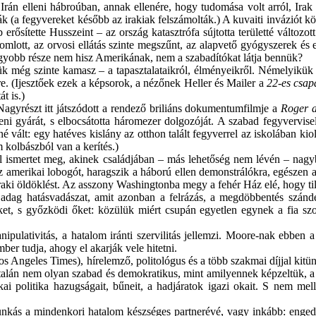
z Irán elleni hábroúban, annak ellenére, hogy tudomása volt arról, Ir
ták (a fegyvereket később az irakiak felszámolták.) A kuvaiti invázió
ősítette Husszeint – az ország katasztrófa sújtotta területté változot
eomlott, az orvosi ellátás szinte megszűnt, az alapvető gyógyszerek és
nagyobb része nem hisz Amerikának, nem a szabadítókat látja bennük?
g szinte kamasz – a tapasztalataikról, élményeikről. Némelyikük jó
re. (Ijesztőek ezek a képsorok, a nézőnek Heller és Mailer a
22-es csap
t is.)
gyrészt itt játszódott a rendező briliáns dokumentumfilmje a
Roger 
eni gyárát, s elbocsátotta háromezer dolgozóját. A szabad fegyvervise
vált: egy hatéves kislány az otthon talált fegyverrel az iskolában kiolt
 kolbászból van a kerítés.)
mertet meg, akinek családjában – más lehetőség nem lévén – nagybács
z amerikai lobogót, haragszik a háború ellen demonstrálókra, egészen ad
 iraki öldöklést. Az asszony Washingtonba megy a fehér Ház elé, hogy ti
g hatásvadászat, amit azonban a felrázás, a megdöbbentés szándéka
őket, s győzködi őket: közülük miért csupán egyetlen egynek a fia s
tivitás, a hatalom iránti szervilitás jellemzi. Moore-nak ebben a k
er tudja, ahogy el akarják vele hitetni.
les Times), hírelemző, politológus és a több szakmai díjjal kitünte
lán nem olyan szabad és demokratikus, mint amilyennek képzeltük, a pol
ikai politika hazugságait, bűneit, a hadjáratok igazi okait. S nem m
unkás a mindenkori hatalom készséges partnerévé, vagy inkább: enge