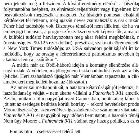
nem jelenik meg a felszínen. A kívánt eredmény elérését a látszól
folyamatokba beépített, az elvárások teljesítésért vagy figyelmen k
beavatkozások megteszik a magukét. Az újságíró pontosan elsajátí
kérdéseket fél feltenni, még igazán neves zsurnaliszták is csak rit
Fehér házi tudósítója volt. Bizonyos témákról nem illik írni, de ha
emberjogi harcosok, a progresszív szakszervezeti képviselők, a marxis
A külföldi tudósító hatványozottan meg akar felelni megbízóinak, me
(mostanság évi 90-125 ezer dollárt), presztízst, szakmai előremenet
a New York Times tudósítója: az USA salvadori politikájáról írt k
működik, hogy az ország a félreértelmezett patriotizmus nevében
akadnak fenn a „szűrőkön”.
A média már az Öböl-háború idején a kormány ellenőrzése alá kerü
sugároztak. A vértelen, majdhogynem tiszta haditudósítások azt a láts
(Michel Herr szabadúszó újságíró már Vietnámban tapasztalta, a cikk
amelyekért meg kellett hozni az áldozatot.)
Az amerikai médiapolitikát, a hatalom kétarcúságát jól jellemzi, ho
hazafiatlanság vádját – nem akarta vállalni a
Fahrenheit 9/11
amerika
Aztán, amikor a film nagydíjat nyert Cannes-ban, politikailag kínos l
jót tett az esetleges betiltása körüli botrány – rekord bevételeket prod
Moore tisztessége, szenvedélyes igazságkeresése számomra vitathatatl
Fahrenheit 9/11
-el nagyjából egy időben bemutatott, s hasonló tém
Nem úgy Mooré: a
Fahrenheit 9/11
vádirat egy hazug politika, s az ér
Fontos film – cselekvéssel felérő tett.