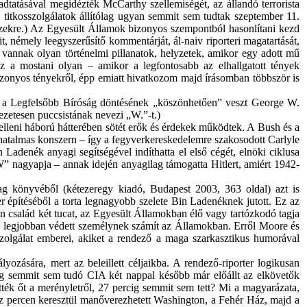
tatásával megidézték McCarthy szellemiségét, az állandó terrorista
 titkosszolgálatok állítólag ugyan semmit sem tudtak szeptember 11.
et ezekre.) Az Egyesült Államok bizonyos szempontból hasonlítani kezd
, némely leegyszerűsítő kommentárját, ál-naiv riporteri magatartását,
vannak olyan történelmi pillanatok, helyzetek, amikor egy adott mű
 ez a mostani olyan – amikor a legfontosabb az elhallgatott tények
bizonyos tényekről, épp emiatt hivatkozom majd írásomban többször is
, a Legfelsőbb Bíróság döntésének „köszönhetően” veszt George W.
zetesen puccsistának nevezi „W.”-t.)
elleni háború hátterében sötét erők és érdekek működtek. A Bush és a
hatalmas konszern – így a fegyverkereskedelemre szakosodott Carlyle
Ladenék anyagi segítségével indíthatta el első cégét, elnöki ciklusa
W” nagyapja – annak idején anyagilag támogatta Hitlert, amiért 1942-
g könyvéből (kétezeregy kiadó, Budapest 2003, 363 oldal) azt is
r építéséből a torta legnagyobb szelete Bin Ladenéknek jutott. Ez az
en család két tucat, az Egyesült Államokban élő vagy tartózkodó tagja
 legjobban védett személynek számít az Államokban. Erről Moore és
zolgálat emberei, akiket a rendező a maga szarkasztikus humorával
zására, mert az beleillett céljaikba. A rendező-riporter logikusan
ólag semmit sem tudó CIA két nappal később már előállt az elkövetők
ették őt a merényletről, 27 percig semmit sem tett? Mi a magyarázata,
úsz percen keresztül manőverezhetett Washington, a Fehér Ház, majd a