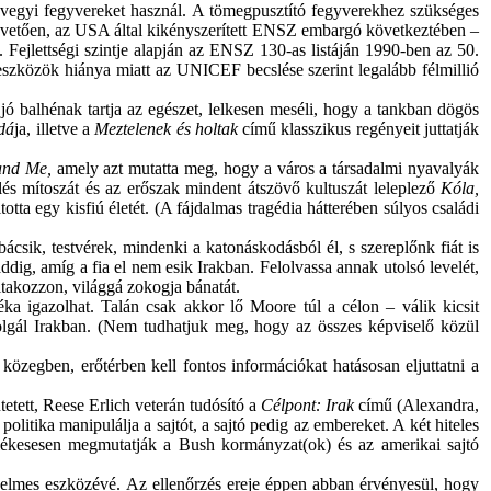
ak vegyi fegyvereket használ. A tömegpusztító fegyverekhez szükséges
t követően, az USA által kikényszerített ENSZ embargó következtében –
t. Fejlettségi szintje alapján az ENSZ 130-as listáján 1990-ben az 50.
 eszközök hiánya miatt az UNICEF becslése szerint legalább félmillió
 balhénak tartja az egészet, lelkesen meséli, hogy a tankban dögös
dá
ja, illetve a
Meztelenek és holtak
című klasszikus regényeit juttatják
and Me,
amely azt mutatta meg, hogy a város a társadalmi nyavalyák
lés mítoszát és az erőszak mindent átszövő kultuszát leleplező
Kóla,
otta egy kisfiú életét. (A fájdalmas tragédia hátterében súlyos családi
ik, testvérek, mindenki a katonáskodásból él, s szereplőnk fiát is
dig, amíg a fia el nem esik Irakban. Felolvassa annak utolsó levelét,
ltakozzon, világgá zokogja bánatát.
 igazolhat. Talán csak akkor lő Moore túl a célon – válik kicsit
zolgál Irakban. (Nem tudhatjuk meg, hogy az összes képviselő közül
özegben, erőtérben kell fontos információkat hatásosan eljuttatni a
tett, Reese Erlich veterán tudósító a
Célpont: Irak
című (Alexandra,
itika manipulálja a sajtót, a sajtó pedig az embereket. A két hiteles
ellékesesen megmutatják a Bush kormányzat(ok) és az amerikai sajtó
delmes eszközévé. Az ellenőrzés ereje éppen abban érvényesül, hogy