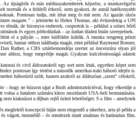
ítja. Az újságírók és más médiaszakemberek képzése, a munkavégzési
ezelt normák és a felülről érkező, nem gyakori, de annál hatékonyabb
soknak. Pontosan tudja, mit írhat meg és mit nem. Az igazán rázós
ráztam magam.”
– jelentette ki Helen Thomas, aki évtizedekig a UPI
yes témák, de bizonyos emberek, csoportok is – például a színes bőrű
lmánok és egyes jobboldaliak – az íratlan tilalmi listán szerepelnek.
töltött el a pályán –, mire külföldre küldik. A munka rengeteg pénzt
pviseli, hamar otthon találhatja magát, mint például Raymond Bonner,
k. Dan Rather, a CBS sztárbemondója szerint az öncenzúra olyan jól
lenne ahhoz, hogy megvédje magát. Gyakran kulcsfontosságú adatok
onai és civil áldozatokról egy sort nem írtak, egyetlen képet sem
Mindez pontosan így történt a második amerikai-iraki háború idején is.
etlen háborúról szólt, hanem azokról az átlátszóan „szent” célokról,
ör – hogy ne húzzon ujjat a Bush adminisztrációval, hogy elkerülje a
ott volna a hatalom számára kínos mozidarab USA-beli bemutatására.
g nem kiaknázni a díjban rejlő üzleti lehetőséget. S a film – amelynek
és megfelelő koncepció híján nem elegendő a sikerhez, arra jó példa a
 és vágott, önismétlő – és mindezek miatt unalmas és hatástalan film.