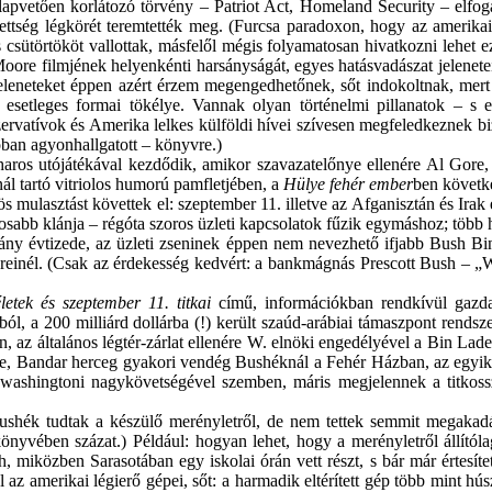
vetően korlátozó törvény – Patriot Act, Homeland Security – elfogad
tettség légkörét teremtették meg. (Furcsa paradoxon, hogy az amerikai
 is csütörtököt vallottak, másfelől mégis folyamatosan hivatkozni leh
ore filmjének helyenkénti harsányságát, egyes hatásvadászat jeleneteit
eneteket éppen azért érzem megengedhetőnek, sőt indokoltnak, mert 
, esetleges formai tökélye. Vannak olyan történelmi pillanatok – s
zervatívok és Amerika lelkes külföldi hívei szívesen megfeledkeznek 
ban agyonhallgatott – könyvre.)
aros utójátékával kezdődik, amikor szavazatelőnye ellenére Al Gore
 tartó vitriolos humorú pamfletjében, a
Hülye fehér ember
ben követke
mulasztást követtek el: szeptember 11. illetve az Afganisztán és Irak 
sabb klánja – régóta szoros üzleti kapcsolatok fűzik egymáshoz; több 
ány évtizede, az üzleti zseninek éppen nem nevezhető ifjabb Bush Bin 
ereinél. (Csak az érdekesség kedvért: a bankmágnás Prescott Bush – „
lete
k
és szeptember 11. titkai
című, információkban rendkívül gazda
, a 200 milliárd dollárba (!) került szaúd-arábiai támaszpont rendsze
 az általános légtér-zárlat ellenére W. elnöki engedélyével a Bin Lad
te, Bandar herceg gyakori vendég Bushéknál a Fehér Házban, az egyik
a washingtoni nagykövetségével szemben, máris megjelennek a titkoss
ék tudtak a készülő merényletről, de nem tettek semmit megakadályo
könyvében százat.) Például: hogyan lehet, hogy a merényletről állít
h, miközben Sarasotában egy iskolai órán vett részt, s bár már értesít
az amerikai légierő gépei, sőt: a harmadik eltérített gép több mint h