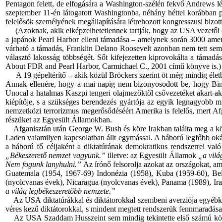
Pentagon felett, de elfogására a Washington-szélén fekvő Andrews l
szeptember 11-én látogatott Washingtonba, néhány héttel korábban pedi
felelősök személyének megállapítására létrehozott kongresszusi bizo
(Azoknak, akik elképzelhetetlennek tartják, hogy az USA vezetői eset
a japánok Pearl Harbor elleni támadása – amelynek során 3000 amerika
várható a támadás, Franklin Delano Roosevelt azonban nem tett semmit,
választó lakosság többségét. Sőt kifejezetten kiprovokálta a támadá
About FDR and Pearl Harbor, Carmichael C., 2001 című könyve is.)
A 19 gépeltérítő – akik közül Bröckers szerint öt még mindig életben
Annak ellenére, hogy a mai napig nem bizonyosodott be, hogy Bin 
Unocal a hatalmas Kaszpi tengeri olajmezőktől csővezetéket akart-akar
kiépítője, s a szükséges berendezés gyártója az egyik legnagyobb m
nemzetközi terrorizmus megerősődéséért Amerika is felelős, mert Af
részüket az Egyesült Államokban.
Afganisztán után George W. Bush és köre Irakban találta meg a köv
Laden valamilyen kapcsolatban állt egymással. A háború legfőbb okát
a háború fő céljaként a diktatúrának demokratikus rendszerrel való
„Békeszerető nemzet vagyunk.”
illetve: az Egyesült Államok
„a vilá
Nem fogunk lanyhulni.”
Az írónő felsorolja azokat az országokat, 
Guatemala (1954, 1967-69) Indonézia (1958), Kuba (1959-60), Be
(nyolcvanas évek), Nicaragua (nyolcvanas évek), Panama (1989), Ira
a világ legbékeszeretőbb nemzete.”
Az USA diktatúrákkal és diktátorokkal szembeni averziója egyébként 
véres kezű diktátorokkal, s mindent megtett rendszerük fennmaradás
Az USA Szaddam Husszeint sem mindig tekintette első számú közelle