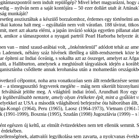
égitámaszpontról nem indult repülőgép? Mivel lehet magyarázni, hogy a
g – nyilván nem a saját kontójára – 50 ezer dollárt utalt át Attának? S 
ttság munkáját?
leg asszisztáltak a készülő borzalomhoz, érdemes egy történelmi analóg
i katona halt meg – egyáltalán nem volt váratlan. 188 távirat, titkoss
 mert azt akarta elérni, a japán invázió sokkja egyetlen pillanat alatt
st, amikor a támaszpontot a nyugati partról Pearl Harborba helyezte á
 van – mind szaud-arábiai volt, „önkéntelenül” adódott tehát az amerik
Ladennek, néhány száz hívének illetőleg a tálib-rendszernek köze le
 építeni az Indiai óceánig, s sokallta azt az összeget, amelyet az Afg
ulti, a Halliburton, amelynek a meghiúsult tárgyalások idején a kor
ganisztánba csődítette annak lerohanása után a mohamedán országokból
etkező célpontot, noha arra vonatkozóan sem állt rendelkezésre semm
 – a tömegpusztító fegyverek megléte – máig nem sikerült bizonyítani
 felváltását jelölte meg. A világhírű indiai írónő, Arundhati Roy e
g legliberálisabb nemzete, amely olyan értékekre épít, mint a gyűlölet vi
amelyekkel az USA a második világháború befejezése óta háborúban áll
lga-Kongó (1964), Peru (1965), Laosz (1964-1973), Vietnam (1961-7
k (1991-1999), Bosznia (1995), Szudán (1998) Jugoszlávia (1999) – s l
egészen új keltű, az elmúlt évtizedekben nem tett ellenük semmit. Ső
a érdekében.
nségének, alattvalói legyilkolása sem zavarta, a nyolcvanas években 