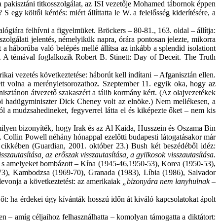
 pakisztáni titkosszolgálat, az ISI vezetője Mohamed tábornok éppen
egy költői kérdés: miért állíttatta le W. a felelősség kiderítésére, a
iára felhívni a figyelmüket. Bröckers – 80-81., 163. oldal – állítja:
zolgálati jelentés, némelyikük napra, órára pontosan jelezte, mikorra
 a háborúba való belépés mellé állítsa az inkább a splendid isolationt
t. A témával foglalkozik Robert B. Stinett: Day of Deceit. The Truth
ai vezetés következtetése: háborút kell indítani – Afganisztán ellen.
tt volna a merényletsorozathoz. Szeptember 11. egyik oka, hogy az
anisztánon átvezető szakaszért a tálib kormány kért. (Az olajvezetékek
ábbi hadügyminiszter Dick Cheney volt az elnöke.) Nem mellékesen, a
 a mudzsahedineket, fegyverrel látta el és kiképezte őket – nem kis
ilyen bizonyíték, hogy Irak és az Al Kaida, Husszein és Oszama Bin
. Collin Powell néhány hónappal ezelőtti budapesti látogatásakor már
gy cikkében (Guardian, 2001. október 23.) Bush két beszédéből idéz:
sszautasítása, az erőszak visszautasítása, a gyilkosok visszautasítása.
t, s amelyeket bombázott – Kína (1945-46,1950-53), Korea (1950-53),
3), Kambodzsa (1969-70), Granada (1983), Líbia (1986), Salvador
evonja a következtetést: az amerikaiak
„bizonyára nem lanyhulnak –
t: ha érdekei úgy kívánták hosszú időn át kiváló kapcsolatokat ápolt
– amíg céljaihoz felhasználhatta – komolyan támogatta a diktátort: