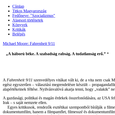
Címlap
Titkos Magyarország
Fedőneve: "Szocializmus"
Alagsori történetek
Könyvek
Kritikák
Belépés
Michael Moore: Fahrenheit 9/11
„A háború béke. A szabadság rabság. A tudatlanság erő.”
*
A
Fahrenheit 9/11
szenvedélyes vitákat vált ki, de a vita nem csak 
egész egyszerűen – választási megrendelésre készült – propagandafil
alapértékeinek féltése. Nyilvánvalóvá akarja tenni, hogy „valakik” n
A gazdasági, politikai és magán érdekek összefonódására, az USA fele
Irak – s saját nemzete ellen.
Egyes kritikusok, rendezők esztétikai szempontból bírálják a filmet
dokumentumfilm, hanem a filmpamflet, filmesszé és dokumentumfilm