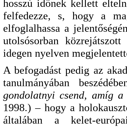
hosszú időnek kellett elte
felfedezze, s, hogy a mag
elfoglalhassa a jelentőség
utolsósorban közrejátszott
idegen nyelven megjelentett
A befogadást pedig az akad
tanulmányában beszédében
gondolatnyi csend, amíg a 
1998.) – hogy a holokauszto
általában a kelet-európ