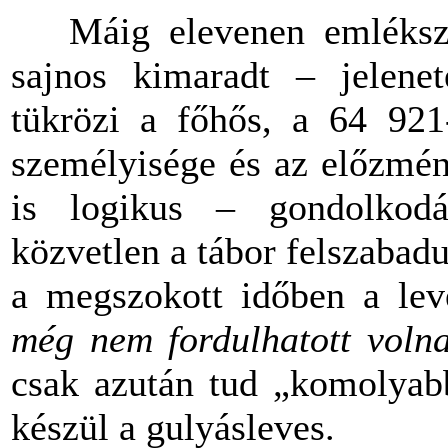
Máig elevenen emléksze
sajnos kimaradt – jelene
tükrözi a főhős, a 64 921
személyisége és az előzmé
is logikus – gondolkodá
közvetlen a tábor felszabad
a megszokott időben a lev
még nem fordulhatott voln
csak azután tud „komolyabb
készül a gulyásleves.