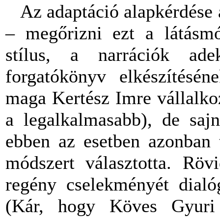
Az adaptáció alapkérdése az
– megőrizni ezt a látásmó
stílus, a narrációk ade
forgatókönyv elkészítésén
maga Kertész Imre vállalkoz
a legalkalmasabb), de saj
ebben az esetben azonban t
módszert választotta. Rövi
regény cselekményét dialóg
(Kár, hogy Köves Gyuri 