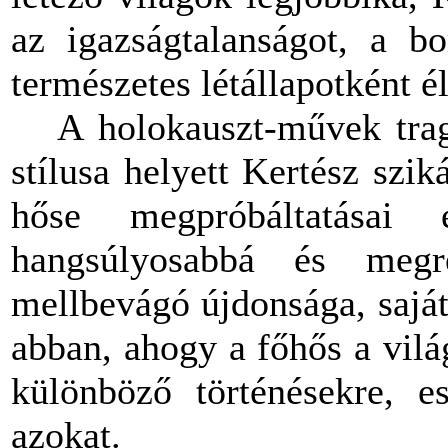
az igazságtalanságot, a bo
természetes létállapotként é
A holokauszt-művek tragik
stílusa helyett Kertész szik
hőse megpróbáltatásai
hangsúlyosabbá és meg
mellbevágó újdonsága, saját
abban, ahogy a főhős a világ
különböző történésekre, 
azokat.