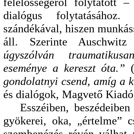
felelősségéről folytatott 
dialógus folytatásáho
szándékával, hiszen munkás
áll. Szerinte Auschwit
úgyszólván traumatikus
eseménye a kereszt óta.”
gondolatnyi csend, amíg a k
és dialógok, Magvető Kiadó,
Esszéiben, beszédeiben az
gyökerei, oka, „értelme” c
szembenézés révén válhat m