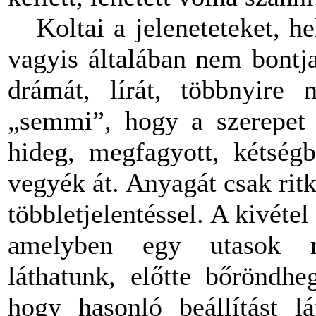
Koltai a jeleneteteket, hel
vagyis általában nem bontja
drámát, lírát, többnyire
„semmi”, hogy a szerepet 
hideg, megfagyott, kétségb
vegyék át. Anyagát csak ritká
többletjelentéssel. A kivétel
amelyben egy utasok né
láthatunk, előtte bőröndhe
hogy hasonló beállítást l