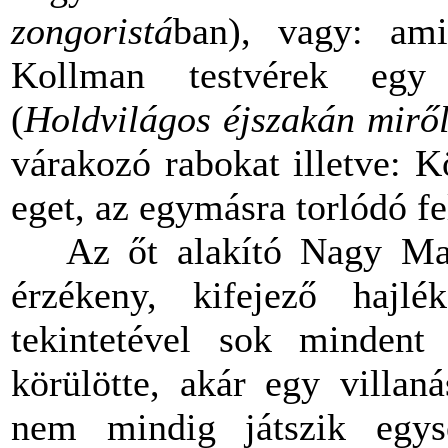
zongoristá
ban), vagy: am
Kollman testvérek egy 
(
Holdvilágos éjszakán mirő
várakozó rabokat illetve: K
eget, az egymásra torlódó f
Az őt alakító Nagy Marce
érzékeny, kifejező hajlé
tekintetével sok mindent 
körülötte, akár egy villan
nem mindig játszik egys