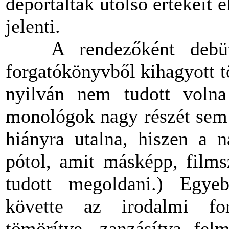
deportáltak utolsó értékeit 
jelenti.
A rendezőként debütál
forgatókönyvből kihagyott t
nyilván nem tudott voln
monológok nagy részét sem 
hiányra utalna, hiszen a n
pótol, amit másképp, film
tudott megoldani.) Egye
követte az irodalmi for
tömörítve, zanzásítva fe