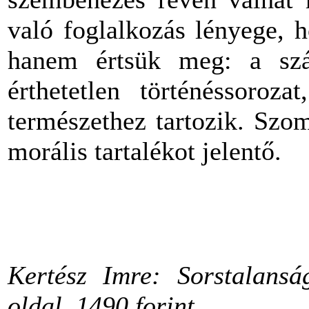
való foglalkozás lényege, h
hanem értsük meg: a száz
érthetetlen történéssoro
természethez tartozik. Szo
morális tartalékot jelentő.
Kertész Imre: Sorstalansá
oldal, 1490 forint