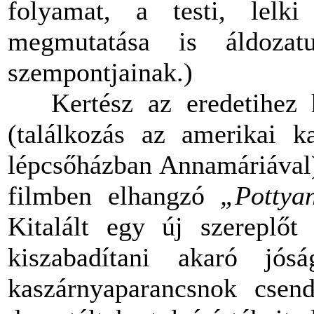
folyamat, a testi, lelki
megmutatása is áldozat
szempontjainak.)
Kertész az eredetihez ho
(találkozás az amerikai k
lépcsőházban Annamáriával)
filmben elhangzó
„Potty
Kitalált egy új szereplőt 
kiszabadítani akaró jó
kaszárnyaparancsnok csen