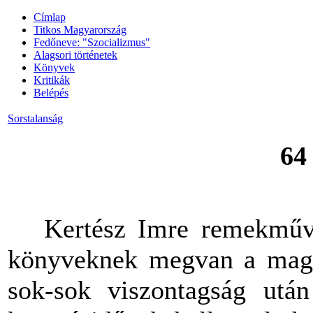
Címlap
Titkos Magyarország
Fedőneve: "Szocializmus"
Alagsori történetek
Könyvek
Kritikák
Belépés
Sorstalanság
64
Kertész Imre remekművér
könyveknek megvan a magu
sok-sok viszontagság utá