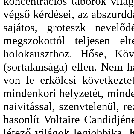
koncentrációs táborok vilá
végső kérdései, az abszurd
sajátos, groteszk nevelőd
megszokottól teljesen el
holokauszthoz. Hőse, Kö
(sortalansága) ellen. Nem 
von le erkölcsi következtet
mindenkori helyzetét, minde
naivitással, szenvtelenül, 
hasonlít Voltaire Candidjén
létező világok legjobbika, 