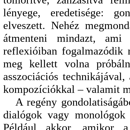
lényege, eredetisége: gon
elveszett. Nehéz megmonda
átmenteni mindazt, ami
reflexióiban fogalmazódik
meg kellett volna próbál
asszociációs technikájával, 
kompozíciókkal – valamit m
A regény gondolatiságából
dialógok vagy monológok fe
Például akkor, amikor 