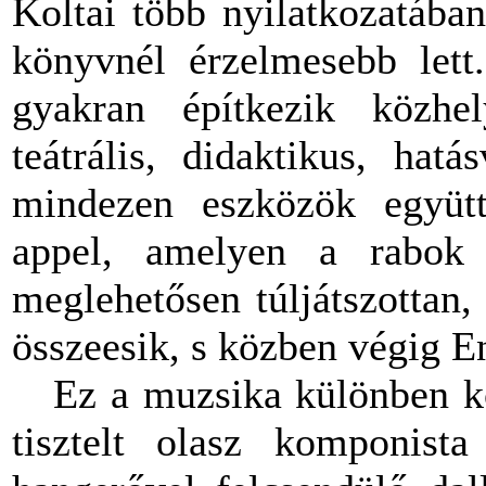
Koltai több nyilatkozatába
könyvnél érzelmesebb lett.
gyakran építkezik közhely
teátrális, didaktikus, hat
mindezen eszközök együtt
appel, amelyen a rabok 
meglehetősen túljátszottan,
összeesik, s közben végig E
Ez a muzsika különben kon
tisztelt olasz komponist