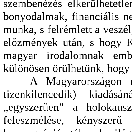
szembenézés elkerülhetetle
bonyodalmak, financiális ne
munka, s felrémlett a veszé
előzmények után, s hogy K
magyar irodalomnak embl
különösen örülhetünk, hogy 
A Magyarországon már
tizenkilencedik) kiadá
„egyszerűen” a holokaus
feleszmélése, kényszer