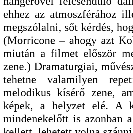
hangerővel felcsendülő da
ehhez az atmoszférához ill
megszólalni, sőt kérdés, hog
(Morricone – ahogy azt Kol
miután a filmet először me
zene.) Dramaturgiai, művés
tehetne valamilyen repe
melodikus kísérő zene, am
képek, a helyzet elé. A k
mindenekelőtt is azonban 
kellett, lehetett volna szánni