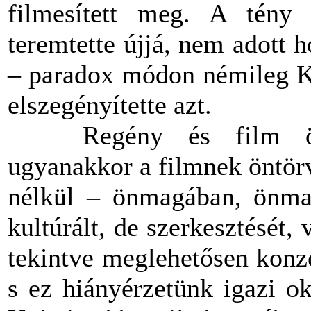
filmesített meg. A tény
teremtette újjá, nem adott h
– paradox módon némileg Ke
elszegényítette azt.
Regény és film összeh
ugyanakkor a filmnek öntör
nélkül – önmagában, önmagá
kultúrált, de szerkesztését, v
tekintve meglehetősen konze
s ez hiányérzetünk igazi o