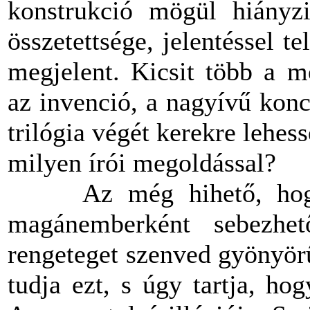
konstrukció mögül hiányzik
összetettsége, jelentéssel t
megjelent. Kicsit több a me
az invenció, a nagyívű konc
trilógia végét kerekre lehes
milyen írói megoldással?
Az még hihető, hogy 
magánemberként sebezhe
rengeteget szenved gyönyörű
tudja ezt, s úgy tartja, hog