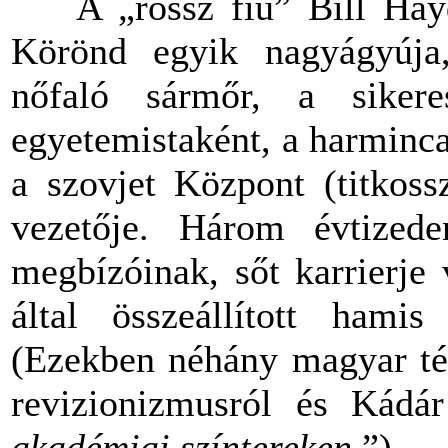
A „rossz fiú” Bill Haydo
Körönd egyik nagyágyúja,
nőfaló sármőr, a sike
egyetemistaként, a harminca
a szovjet Központ (titkossz
vezetője. Három évtized
megbízóinak, sőt karrierje
által összeállított hamis
(Ezekben néhány magyar tém
revizionizmusról és Kádár 
akadémiai színtereken.
”)