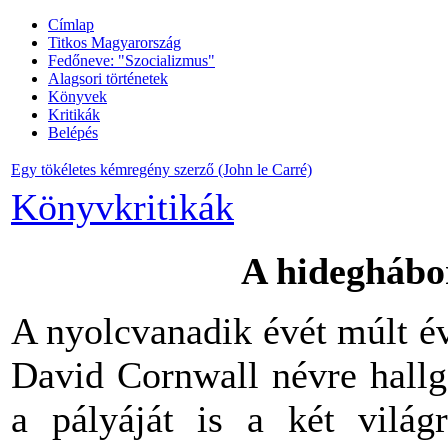
Címlap
Titkos Magyarország
Fedőneve: "Szocializmus"
Alagsori történetek
Könyvek
Kritikák
Belépés
Egy tökéletes kémregény szerző (John le Carré)
Könyvkritikák
A hideghábo
A nyolcvanadik évét múlt év
David Cornwall névre hallga
a pályáját is a két világ