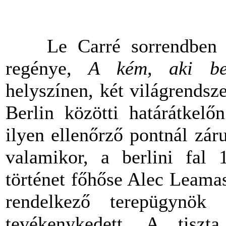
Le Carré sorrendben ha
regénye,
A kém, aki bej
helyszínen, két világrendsz
Berlin közötti határátkelő
ilyen ellenőrző pontnál záru
valamikor, a berlini fal 
történet főhőse Alec Leamas,
rendelkező terepügynök 
tevékenykedett. A tisz