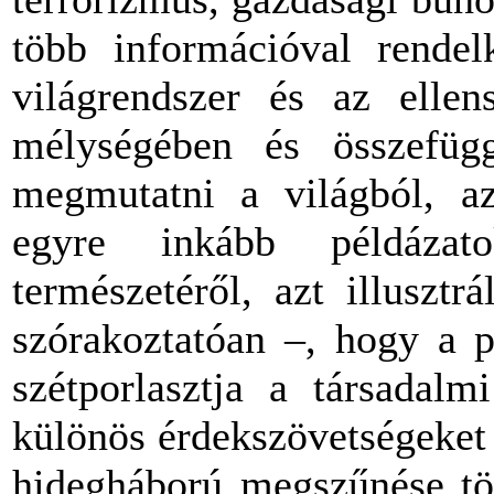
több információval rendel
világrendszer és az ellens
mélységében és összefüg
megmutatni a világból, az
egyre inkább példázat
természetéről, azt illuszt
szórakoztatóan –, hogy a p
szétporlasztja a társadalm
különös érdekszövetségeket 
hidegháború megszűnése tör