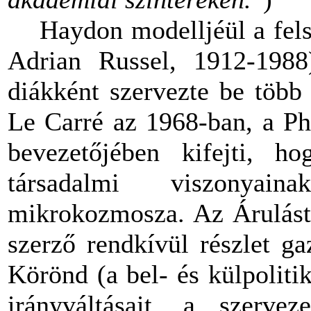
Haydon modelljéül a felső
Adrian Russel, 1912-1988
diákként szervezte be több 
Le Carré az 1968-ban, a Ph
bevezetőjében kifejti, h
társadalmi viszonyain
mikrokozmosza. Az Árulást 
szerző rendkívül részlet g
Körönd (a bel- és külpoliti
irányváltásait, a szerveze