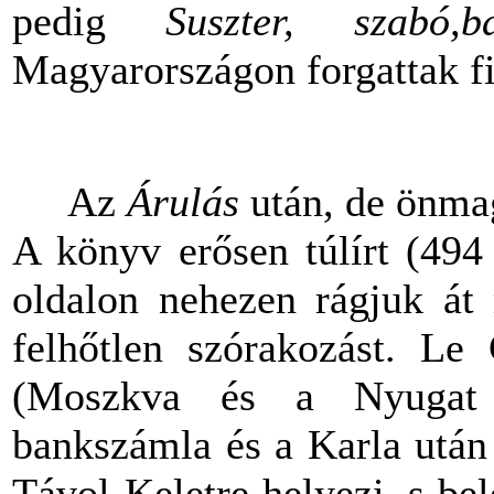
pedig
Suszter, szabó,
Magyarországon forgattak f
Az
Árulás
után, de önma
A könyv erősen túlírt (494
oldalon nehezen rágjuk át
felhőtlen szórakozást. Le 
(Moszkva és a Nyugat é
bankszámla és a Karla után
Távol-Keletre helyezi, s bel