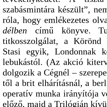
szabásmintára készült”, nem
róla, hogy emlékezetes ol
délben
című könyve. Tud
titkosszolgálat, a Körönd
Stasi egyik, Londonnak 
lebukástól. (Az akció kite
dolgozik a Cégnél – szerepe
től a brit elhárításnál, a ber
operatív munka irányítója v
előző, majd a Trilógián kív