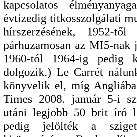
kapcsolatos élményanyag
évtizedig titkosszolgálati m
hírszerzésének, 1952-től
párhuzamosan az MI5-nak je
1960-tól 1964-ig pedig k
dolgozik.) Le Carrét nálun
könyvelik el, míg Angliába
Times 2008. január 5-i s
utáni legjobb 50 brit író l
pedig jelölték a sziget