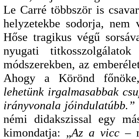
Le Carré többször is csavar
helyzetekbe sodorja, nem v
Hőse tragikus végű sorsáva
nyugati titkosszolgálato
módszerekben, az emberélet
Ahogy a Körönd főnöke,
lehetünk irgalmasabbak csu
irányvonala jóindulatúbb.”
némi didakszissal egy mási
kimondatja: „
Az a vicc
– m