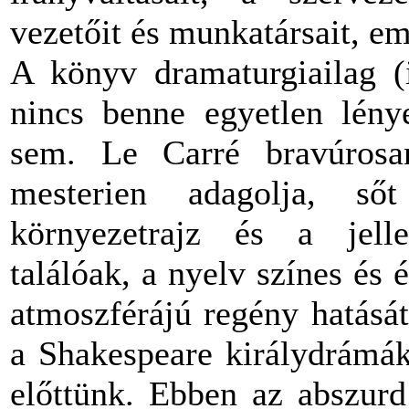
vezetőit és munkatársait, em
A könyv dramaturgiailag (i
nincs benne egyetlen lénye
sem. Le Carré bravúrosa
mesterien adagolja, ső
környezetrajz és a jelle
találóak, a nyelv színes és 
atmoszférájú regény hatásá
a Shakespeare királydrámá
előttünk. Ebben az abszur