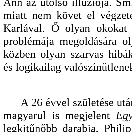
Ann az utolsó illúziója. S
miatt nem követ el végzete
Karlával. Ő olyan okokat s
problémája megoldására ol
közben olyan szarvas hibák
és logikailag valószínűtlen
A 26 évvel születése után
magyarul is megjelent
Egy
legkitűnőbb darabja, Phili