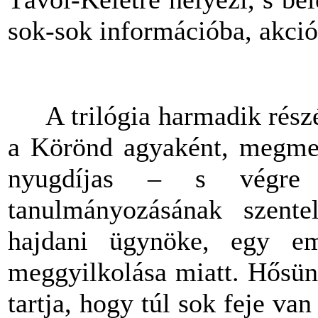
sok-sok információba, akció
A trilógia harmadik rész
a Körönd agyaként, megmen
nyugdíjas – s végre 
tanulmányozásának szentel
hajdani ügynöke, egy emi
meggyilkolása miatt. Hősün
tartja, hogy túl sok feje van