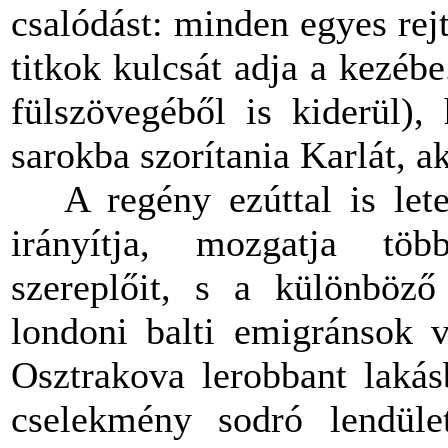
csalódást: minden egyes rejt
titkok kulcsát adja a kezéb
fülszövegéből is kiderül)
sarokba szorítania Karlát, a
A regény ezúttal is letehe
irányítja, mozgatja több
szereplőit, s a különböző
londoni balti emigránsok v
Osztrakova lerobbant lakásb
cselekmény sodró lendület