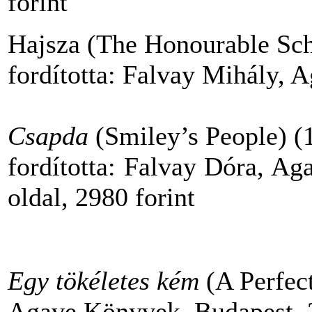
forint
Hajsza (The Honourable Sc
fordította: Falvay Mihály,
Csapda
(Smiley’s People) (
fordította: Falvay Dóra, A
oldal, 2980 forint
Egy tökéletes kém
(A Perfec
Agave Könyvek, Budapest, 2