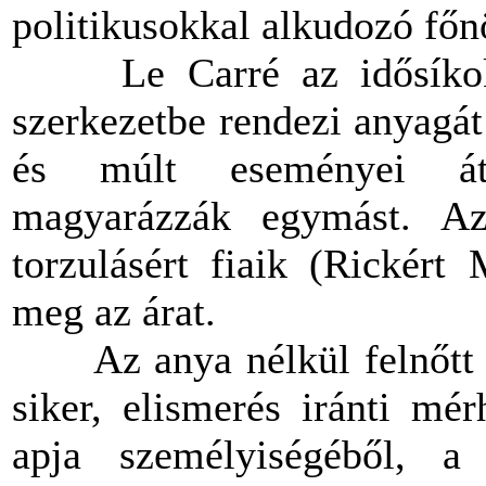
politikusokkal alkudozó főn
Le Carré az idősíkokat
szerkezetbe rendezi anyagát:
és múlt eseményei átvi
magyarázzák egymást. Az
torzulásért fiaik (Rickért
meg az árat.
Az anya nélkül felnőtt M
siker, elismerés iránti mér
apja személyiségéből, a