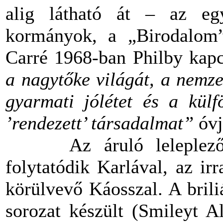
alig látható át – az eg
kormányok, a „Birodalom”
Carré 1968-ban Philby kapcs
a nagytőke világát, a nemze
gyarmati jólétet és a külf
’rendezett’ társadalmat”
óvj
Az áruló lelepleződi
folytatódik Karlával, az irr
körülvevő Káosszal. A bril
sorozat készült (Smileyt A