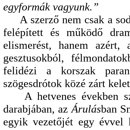
egyformák vagyunk.”
A szerző nem csak a sodró
felépített és működő dram
elismerést, hanem azért, a
gesztusokból, félmondatok
felidézi a korszak paran
szögesdrótok közé zárt kelet
A hetvenes években szület
darabjában, az
Árulás
ban Sm
egyik vezetőjét egy évvel