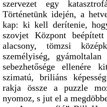
szervezet egy katasztrof
Történetünk idején, a hetv
kap: ki kell derítenie, ho
szovjet Központ beépítet
alacsony, tömzsi középk
személyiség, gyámoltalan 
sebezhetősége ellenére k
szimatú, briliáns képess
rakja össze a puzzle moz
nyomoz, s jut el a megdöbbe