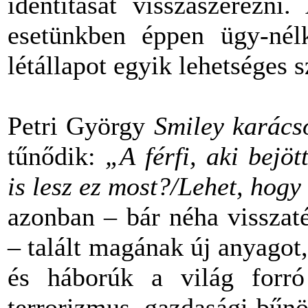
identitását visszaszerezn
esetünkben éppen ügy-nél
létállapot egyik lehetséges
Petri György
Smiley karács
tűnődik:
„A férfi, aki bejö
is lesz ez most?/Lehet, hogy
azonban – bár néha visszaté
– talált magának új anyagot
és háborúk a világ forró 
terrorizmus, gazdasági bűnö