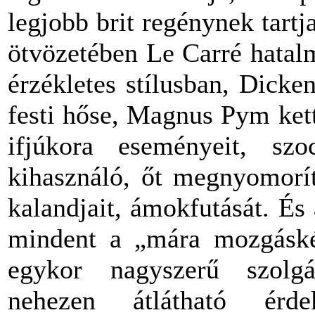
legjobb brit regénynek tart
ötvözetében Le Carré hatalm
érzékletes stílusban, Dicke
festi hőse, Magnus Pym ket
ifjúkora eseményeit, szo
kihasználó, őt megnyomorí
kalandjait, ámokfutását. És
mindent a „mára mozgáskép
egykor nagyszerű szolgá
nehezen átlátható érde