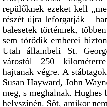
repülőknek ezeket kell „me
részét újra leforgatják – h
balesetek történnek, többe
sem törődik emberei bizton
Utah állambeli St. George
várostól 250 kilométerre
hajtanak végre. A stábtagok
Susan Hayward, John Wayne
meg, s meghalnak. Hughes b
helyszínén. Sőt, amikor ne