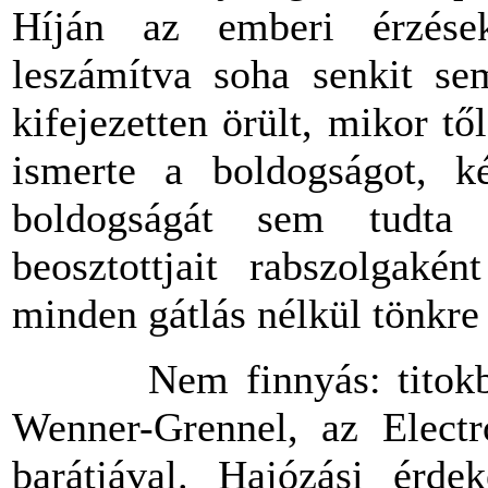
Híján
az
emberi
érzése
leszámítva
soha
senkit
se
kifejezetten
örült
,
mikor
tő
ismerte
a
boldogságot
,
k
boldogságát
sem
tudta
beosztottjait
rabszolgaként
minden
gátlás
nélkül
tönkre
Nem finnyás: titokban
Wenner-Grennel,
az
Electr
barátjával. Hajózási érdek