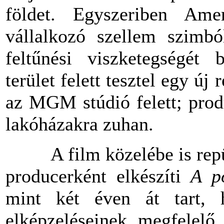
földet. Egyszeriben Ame
vállalkozó szellem szimból
feltűnési viszketegségét 
terület felett tesztel egy ú
az MGM stúdió felett; prod
lakóházakra zuhan.
A film közelébe is repülé
producerként elkészíti
A p
mint két éven át tart, 
elképzeléseinek megfelelő