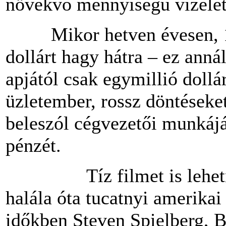
növekvő mennyiségű vizelet
Mikor hetven évesen, 19
dollárt hagy hátra – ez anná
apjától csak egymillió dollá
üzletember, rossz döntéseket
beleszól cégvezetői munkájá
pénzét.
Tíz filmet is lehetne r
halála óta tucatnyi amerikai
időkben Steven Spielberg, B