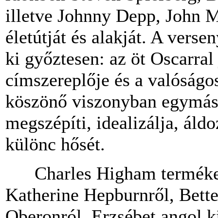
illetve Johnny Depp, John M
életútját és alakját. A vers
ki győztesen: az öt Oscarral
címszereplője és a valóságo
köszönő viszonyban egymáss
megszépíti, idealizálja, áld
különc hősét.
Charles Higham termékeny 
Katherine Hepburnről, Bette
Oberonról, Erzsébet angol ki