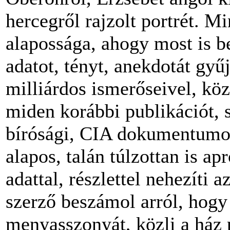
hercegről rajzolt portrét. 
alapossága, ahogy most is b
adatot, tényt, anekdotát gyűjt
milliárdos ismerőseivel, köz
miden korábbi publikációt, s
bírósági, CIA dokumentumot
alapos, talán túlzottan is a
adattal, részlettel nehezíti 
szerző beszámol arról, hogy
menyasszonyát, közli a ház p