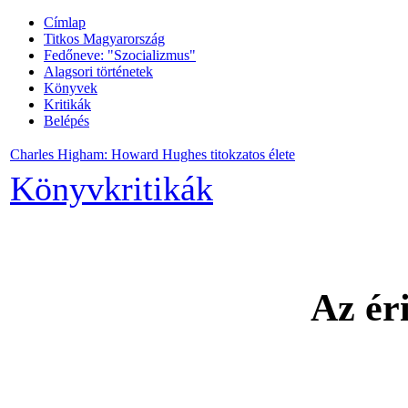
Címlap
Titkos Magyarország
Fedőneve: "Szocializmus"
Alagsori történetek
Könyvek
Kritikák
Belépés
Charles Higham: Howard Hughes titokzatos élete
Könyvkritikák
Az
ér