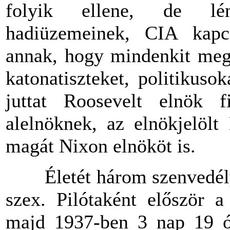
folyik ellene, de lén
hadiüzemeinek, CIA kapcs
annak, hogy mindenkit meg
katonatiszteket, politikus
juttat Roosevelt elnök
alelnöknek, az elnökjelölt
magát Nixon elnököt is.
Életét három szenvedély ur
szex. Pilótaként először a
majd 1937-ben 3 nap 19 ór