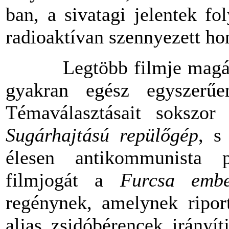
ban, a sivatagi jelentek fo
radioaktívan szennyezett ho
Legtöbb filmje magán vi
gyakran egész egyszerűen
Témaválasztásait sokszor 
Sugárhajtású
repülőgép
, 
élesen antikommunista 
filmjogát a
Furcsa embe
regénynek, amelynek riport
aljas zsidóbérencek irányí