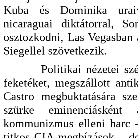
Kuba
és
Dominika uraival
nicaraguai diktátorral, S
osztozkodni, Las Vegasban
Siegellel szövetkezik.
Politikai nézetei szélső
feketéket, megszállott ant
Castro megbuktatására sze
szürke eminenciásként
kommunizmus elleni harc –
titkos CIA megbízások – do