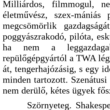
Milliárdos
,
filmmogul
,
ne
életművész
,
szex-mániás
p
megcsömörlik
gazdagságát
poggyászrakodó
,
pilóta
,
esk
ha
nem
a
leggazdag
repülőgépgyártól
a
TWA
lég
át
,
tengerhajózásig
, s
egy
i
minden
tartozott
.
Szenátusi
nem
derülő
,
kétes
ügyek
fős
Szörnyeteg
. Shakesp