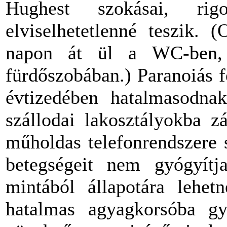
Hughest szokásai, rigo
elviselhetetlenné teszik. 
napon át ül a WC-ben, é
fürdőszobában.) Paranoiás f
évtizedében hatalmasodnak
szállodai lakosztályokba zá
műholdas telefonrendszere 
betegségeit nem gyógyítja
mintából állapotára lehet
hatalmas agyagkorsóba gy