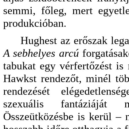
semmi, főleg, mert egyetle
produkcióban.
Hughest az erőszak legaláb
A sebhelyes
arcú
forgatásak
tabukat egy vérfertőzést i
Hawkst rendezőt, minél töb
rendezését elégedetlens
szexuális fantáziáját 
Összeütközésbe is kerül – 
hosszabb időre otthagyja a 