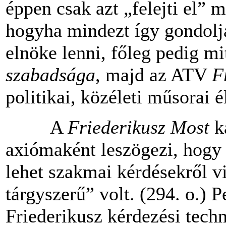
éppen csak azt „felejti el” 
hogyha mindezt így gondolj
elnöke lenni, főleg pedig m
szabadsága
, majd az ATV
F
politikai, közéleti műsorai é
A
Friederikusz Most
ka
axiómaként leszögezi, hogy
lehet szakmai kérdésekről v
tárgyszerű” volt. (294. o.) 
Friederikusz kérdezési tech