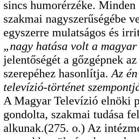
sincs humorérzéke. Minden s
szakmai nagyszerűségébe vet
egyszerre mulatságos
és
irri
„nagy hatása volt a magyar 
jelentőségét a gőzgépnek
az
szerepéhez hasonlítja.
Az
én
televízió-történet szempont
A Magyar Televízió elnöki po
gondolta, szakmai tudása fel
alkunak.(275. o.) Az intézm