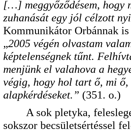
[…] meggyőződésem, hogy me
zuhanását egy jól célzott nyi
Kommunikátor Orbánnak is s
„
2005 végén olvastam valame
képtelenségnek tűnt. Felhívt
menjünk el valahova a hegye
végig, hogy hol tart ő, mi ő
alapkérdéseket.”
(351. o.)
A sok pletyka, felesleges 
sokszor becsületsértéssel fe