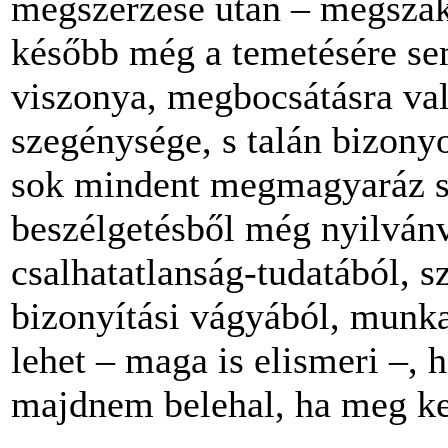
megszerzése
után
–
megszak
később
még
a
temetésére
s
viszonya
,
megbocsátásra
va
szegénysége
, s
talán
bizony
sok
mindent
megmagyaráz
beszélgetésből
még
nyilván
csalhatatlanság-tudatából
,
s
bizonyítási
vágyából
,
munka
lehet
–
maga
is
elismeri
–,
h
majdnem
belehal
, ha meg
ke