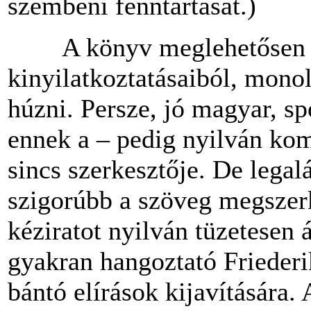
szembeni fenntartását.)
A könyv meglehetősen túl
kinyilatkoztatásaiból, monol
húzni. Persze, jó magyar, sp
ennek a – pedig nyilván kom
sincs szerkesztője. De legal
szigorúbb a szöveg megszerk
kéziratot nyilván tüzetesen
gyakran hangoztató Friederi
bántó elírások kijavítására.