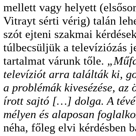
mellett vagy helyett (elsőso
Vitrayt sérti vérig) talán leh
szót ejteni szakmai kérdésekr
túlbecsüljük a televíziózás j
tartalmat várunk tőle.
„Műfaj
televíziót arra találták ki,
a problémák kivesézése, az 
írott sajtó […] dolga. A tév
mélyen és alaposan foglalko
néha, főleg elvi kérdésben 