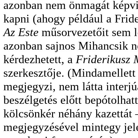
azonban nem önmagát képvis
kapni (ahogy például a Fride
Az Este
műsorvezetőit sem l
azonban sajnos Mihancsik n
kérdezhetett, a
Friderikusz 
szerkesztője. (Mindamellett 
megjegyzi, nem látta interjú
beszélgetés előtt bepótolhatt
kölcsönkér néhány kazettát –
megjegyzésével mintegy jele