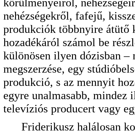
körülményeiről, nehézségeir
nehézségekről, fafejű, kissze
produkciók többnyire átütő
hozadékáról számol be részl
különösen ilyen dózisban – 
megszerzése
, egy stúdióbel
produkció, s
az
mennyit hozo
egyre unalmasabb, mindez i
televíziós producert vagy e
Friderikusz
halálosan k