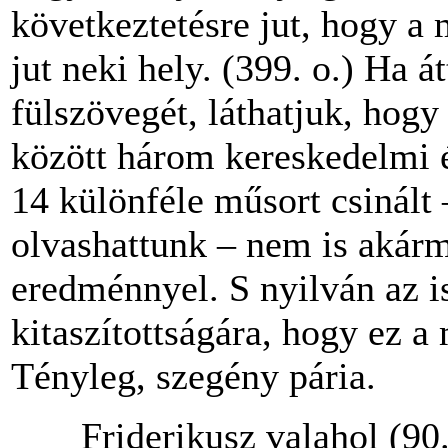
következtetésre jut, hogy 
jut neki hely. (399. o.) Ha
fülszövegét, láthatjuk, hog
között három kereskedelmi é
14 különféle műsort csinált 
olvashattunk – nem is akárm
eredménnyel. S nyilván az i
kitaszítottságára, hogy ez a
Tényleg, szegény pária.
Friderikusz valahol (90. o