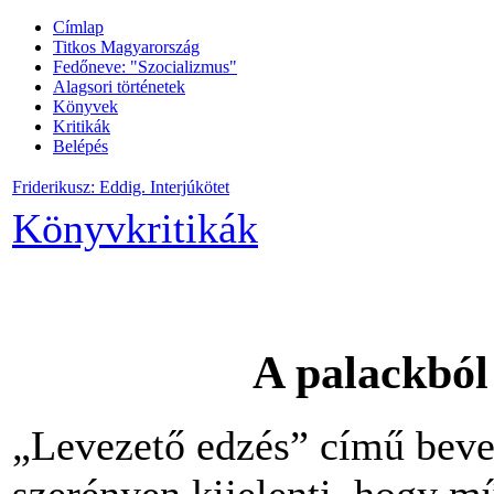
Címlap
Titkos Magyarország
Fedőneve: "Szocializmus"
Alagsori történetek
Könyvek
Kritikák
Belépés
Friderikusz: Eddig. Interjúkötet
Könyvkritikák
A
palackból
„Levezető
edzés”
című
beve
szerényen
kijelenti
,
hogy
m