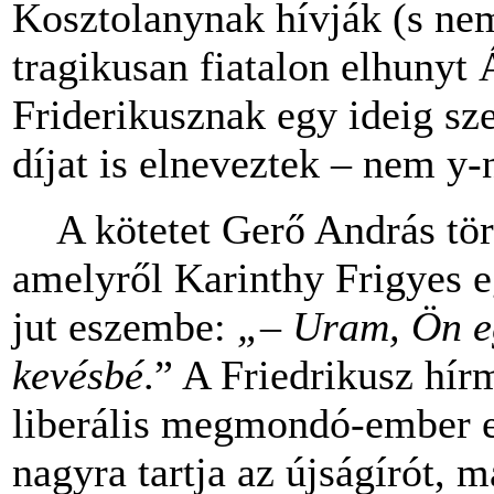
Kosztolanynak hívják (s nem
tragikusan fiatalon elhunyt 
Friderikusznak egy ideig szer
díjat is elneveztek – nem y-n
A kötetet Gerő András tört
amelyről Karinthy Frigyes 
jut eszembe:
„– Uram, Ön e
kevésbé
.” A Friedrikusz hí
liberális megmondó-ember e
nagyra tartja az újságírót, 