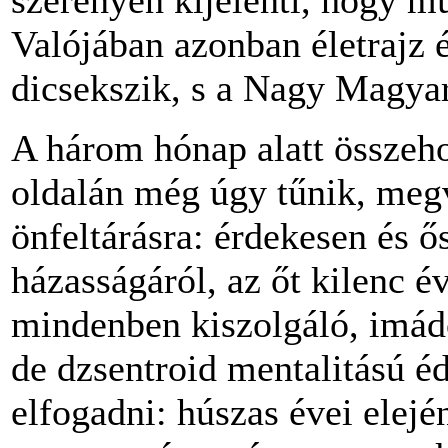
Valójában
azonban
életrajz
dicsekszik
, s a
Nagy
Magya
A
három
hónap
alatt
összeho
oldalán
még
úgy
tűnik
,
meg
önfeltárásra
:
érdekesen
és
ő
házasságáról
,
az
őt
kilenc
é
mindenben
kiszolgáló
,
imád
de
dzsentroid
mentalitású
éd
elfogadni
:
húszas
évei
elejé