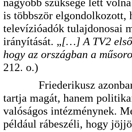
nagyobb szüksége lett volna 
is többször elgondolkozott,
televízióadók tulajdonosai m
irányítását. „
[…] A TV2 első
hogy az országban a műsoro
212. o.)
Friederikusz azonban ne
tartja magát, hanem politik
valóságos intézménynek. Me
például rábeszéli, hogy jöjj