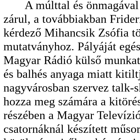
A múlttal
és
önmagáva
zárul, a továbbiakban
Frider
kérdező Mihancsik Zsófia tö
mutatványhoz. Pályáját egés
Magyar Rádió külső munkatá
és
balhés anyaga miatt kitil
nagyvárosban szervez talk-s
hozza meg számára a kitöré
részében a Magyar Televízi
csatornáknál készített műsor