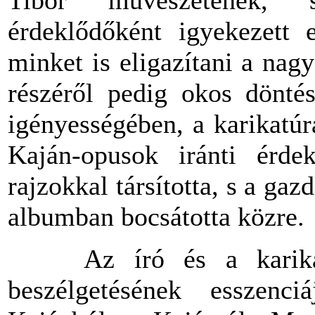
érdeklődőként
igyekezett
minket
is
eligazítani
a
nagy
részéről
pedig
okos
dönté
igényességében
, a
karikatúr
Kaján-opusok
iránti
érde
rajzokkal
társította
, s a
gazd
albumban
bocsátotta
közre
.
Az író és a karikatur
beszélgetésének esszenci