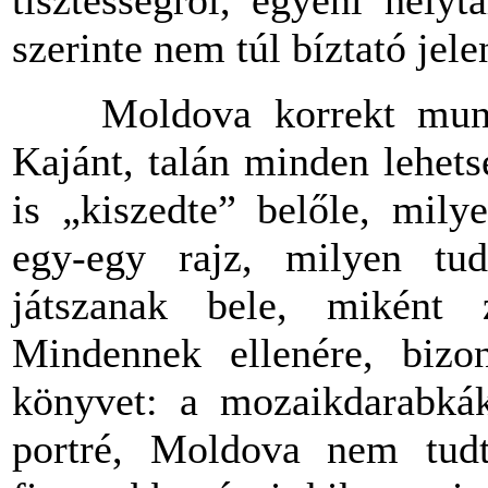
szerinte nem túl bíztató jelen
Moldova korrekt munkát 
Kajánt, talán minden lehets
is „kiszedte” belőle, mily
egy-egy rajz, milyen tud
játszanak bele, miként z
Mindennek ellenére, bizon
könyvet
: a mozaikdarabkák
portré, Moldova nem tudt