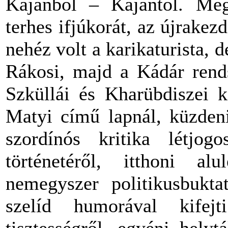
Kajánból – Kajántól. Megi
terhes ifjúkorát,
az
újrakezdé
nehéz volt a karikaturista, 
Rákosi, majd a Kádár rends
Szküllái és Kharübdiszei k
Matyi című lapnál, küzde
szordínós kritika létjog
történetéről, itthoni alu
nemegyszer politikusbukta
szelíd humorával kifejti
tisztességről, egyéni helyt