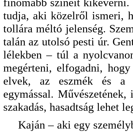
finomabb színeit kikeverni.
tudja, aki közelről ismeri,
tollára méltó jelenség. Sze
talán
az
utolsó pesti úr. Gent
lélekben – túl a nyolcvano
megérteni, elfogadni,
hogy
elvek,
az
eszmék és a va
egymással. Művészetének, i
szakadás, hasadtság lehet le
Kaján – aki egy személybe