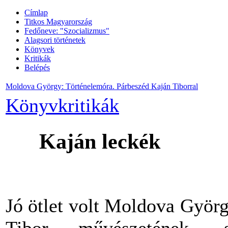
Címlap
Titkos Magyarország
Fedőneve: "Szocializmus"
Alagsori történetek
Könyvek
Kritikák
Belépés
Moldova György: Történelemóra. Párbeszéd Kaján Tiborral
Könyvkritikák
Kaján
leckék
Jó
ötlet
volt Moldova
Györg
Tibor
művészetének
,