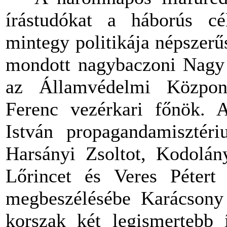
írástudókat a háborús cél
mintegy politikája népszerű
mondott nagybaczoni Nagy 
az Államvédelmi Központ
Ferenc vezérkari főnök. A
István propagandamisztéri
Harsányi Zsoltot, Kodolán
Lőrincet és Veres Pétert
megbeszélésébe Karácsony 
korszak két legismertebb 