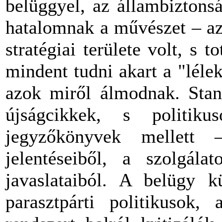
belüggyel, az állambiztons
hatalomnak a művészet – az
stratégiai területe volt, s 
mindent tudni akart a "léle
azok miről álmodnak. Stand
újságcikkek, s politiku
jegyzőkönyvek mellett
jelentéseiből, a szolgálat
javaslataiból. A belügy k
parasztpárti politikusok, 