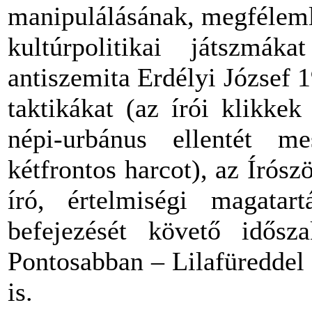
manipulálásának, megfélemlí
kultúrpolitikai játszmák
antiszemita Erdélyi József 1
taktikákat (az írói klikkek
népi-urbánus ellentét me
kétfrontos harcot), az Írós
író, értelmiségi magatar
befejezését követő idősz
Pontosabban – Lilafüreddel
is.