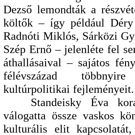
Dezső lemondták a részvéte
költők – így például Déry 
Radnóti Miklós, Sárközi Gy
Szép Ernő – jelenléte fel s
áthallásaival – sajátos fé
félévszázad többnyire
kultúrpolitikai fejleményeit.
Standeisky Éva korább
válogatta össze vaskos kö
kulturális elit kapcsolatát