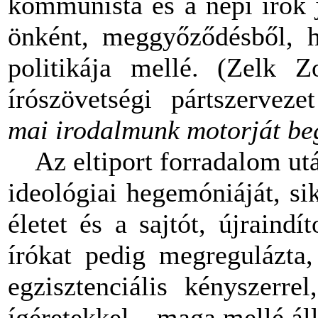
kommunista és a népi írók 
önként, meggyőződésből, hi
politikája mellé. (Zelk Z
írószövetségi pártszervez
mai irodalmunk motorját beg
Az eltiport forradalom után
ideológiai hegemóniáját, sik
életet és a sajtót, újraindí
írókat pedig megregulázta, 
egzisztenciális kényszerre
ígéretekkel – maga mellé áll