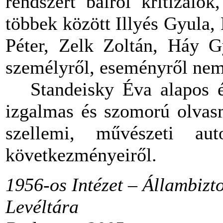
rendszert balról kritizálók
többek között Illyés Gyula,
Péter, Zelk Zoltán, Háy Gy
személyről, eseményről nem 
Standeisky Éva alapos é
izgalmas és szomorú olvasm
szellemi, művészeti au
következményeiről.
1956-os Intézet – Állambizt
Levéltára