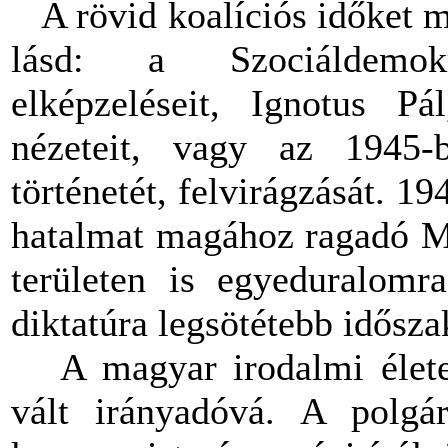
A rövid koalíciós időket mé
lásd: a Szociáldemokr
elképzeléseit, Ignotus P
nézeteit, vagy az 1945-b
történetét, felvirágzását. 19
hatalmat magához ragadó Ma
területen is egyeduralomra
diktatúra legsötétebb idősza
A magyar irodalmi életet 
vált irányadóvá. A polgári