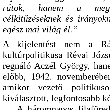
rátok, hanem a megkö
célkitűzéseknek és irányok
egész mai világ él.”
A kijelentést nem a Rák
kultúrpolitikusa Révai Józs
regnáló Aczél György, hane
előbb, 1942. novemberében
amikor vezető politikuso
kiválasztott, legfontosabb k
A háromnapos lilafüredi