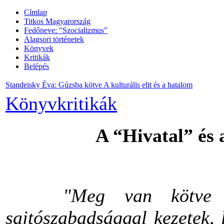
Címlap
Titkos Magyarország
Fedőneve: "Szocializmus"
Alagsori történetek
Könyvek
Kritikák
Belépés
Standeisky Éva: Gúzsba kötve A kulturális elit és a hatalom
Könyvkritikák
A “Hivatal” és 
"Meg van kötve
sajtószabadsággal kezetek, 