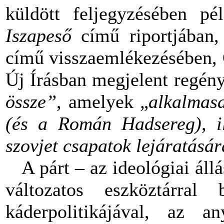
küldött feljegyzésében pé
Iszapeső
című riportjában,
című visszaemlékezésében,
Új Írásban megjelent regény
össze”
, amelyek „
alkalmas
(és a Román Hadsereg), il
szovjet csapatok lejáratásár
A párt – az ideológiai állá
változatos eszköztárral 
káderpolitikájával, az an