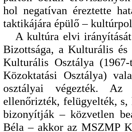
hol negatívan éreztette h
taktikájára épülő – kultúrpol
A kultúra elvi irányításá
Bizottsága, a Kulturális é
Kulturális Osztálya (1967-
Közoktatási Osztálya) val
osztályai végezték. Az 
ellenőrizték, felügyelték, s,
bizonyítják – közvetlen be
Béla – akkor az MSZMP K