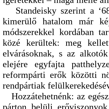
Standeisky szerint a ‘68 
kimerülő hatalom már képt
módszerekkel kordában tart
közé kerültek: meg kellet
elvárásoknak, s az alkotók
elejére egyfajta patthelyz
reformpárti erők közötti n
rendpártiak felülkerekedésé
Hozzátehetnénk: az egész 
párton belüli erőviszonyok