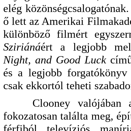
elég
közönségcsalogatónak
ő
lett
az
Amerikai
Filmakad
különböző
filmért
egyszer
Sziriáná
ért a legjobb me
Night, and Good
Luck
cím
és
a legjobb forgatókönyv d
csak
ekkortól teheti szabad
Clooney valójában az 
fokozatosan találta meg, épí
férfiból televíziós manír