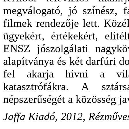
megválogató, jó színész, fa
filmek rendezője lett. Közéle
ügyekért, értékekért, elít
ENSZ jószolgálati nagyk
alapítványa és két darfúri 
fel akarja hívni a vil
katasztrófákra. A sztár
népszerűségét a közösség jav
Jaffa Kiadó, 2012, Rézműves