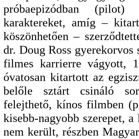
próbaepizódban
(pilot
karaktereket
,
amíg
–
kitar
köszönhetően
–
szerződtett
dr. Doug Ross gyerekorvos 
filmes karrierre vágyott,
óvatosan kitartott
az
egzisz
belőle sztárt csináló so
felejthető, kínos filmben (
kisebb-nagyobb
szerepet
, a
nem
került
,
részben
Magyar