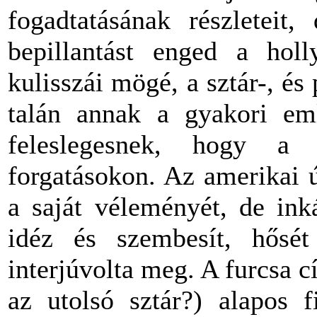
fogadtatásának
részleteit
,
bepillantást
enged
a
holl
kulisszái
mögé
, a
sztár
-,
és
talán
annak
a
gyakori
em
feleslegesnek
,
hogy
forgatásokon
.
Az
amerikai
a
saját
véleményét
, de
ink
idéz
és
szembesít
,
hősét
interjúvolta
meg. A
furcsa
c
az
utolsó
sztár
?)
alapos
f