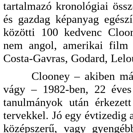
tartalmazó
kronológiai
össz
és
gazdag
képanyag
egészí
közötti
100
kedvenc
Cloon
nem
angol
,
amerikai
fil
Costa-Gavras
,
Godard
,
Lelo
Clooney –
akiben
má
vágy
– 1982-ben, 22
éves
tanulmányok
után
érkezett
tervekkel
.
Jó
egy
évtizedig
középszerű
,
vagy
gyengéb