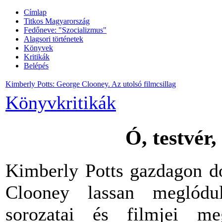
Címlap
Titkos Magyarország
Fedőneve: "Szocializmus"
Alagsori történetek
Könyvek
Kritikák
Belépés
Kimberly Potts: George Clooney. Az utolsó filmcsillag
Könyvkritikák
Ó
,
testvér
,
Kimberly Potts
gazdagon
d
Clooney
lassan
meglódu
sorozatai
és
filmjei
me