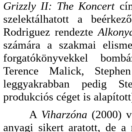
Grizzly II: The
Koncert
cí
szelektálhatott a beérke
Rodriguez rendezte
Alkonya
számára a szakmai elismer
forgatókönyvekkel bomb
Terence Malick, Stephe
leggyakrabban pedig St
produkciós céget is alapított
A
Viharzóna
(2000) v
anyagi
sikert
aratott
, de a