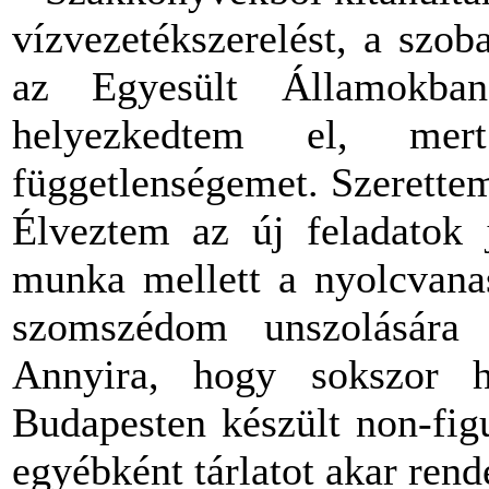
vízvezetékszerelést, a szob
az Egyesült Államokb
helyezkedtem el, me
függetlenségemet. Szerette
Élveztem az új feladatok j
munka mellett a nyolcvana
szomszédom unszolására 
Annyira, hogy sokszor h
Budapesten készült non-fig
egyébként tárlatot akar rend