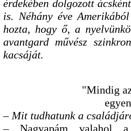
érdekében dolgozott ácsként,
is. Néhány éve Amerikából
hozta, hogy ő, a nyelvünkö
avantgard művész szinkro
kacsáját.
"Mindig az
egyen
– Mit tudhatunk a családjár
– Nagyapám valahol a 