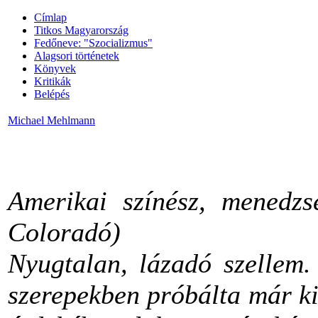
Címlap
Titkos Magyarország
Fedőneve: "Szocializmus"
Alagsori történetek
Könyvek
Kritikák
Belépés
Michael Mehlmann
Amerikai színész, menedzse
Coloradó)
Nyugtalan, lázadó szellem.
szerepekben próbálta már k