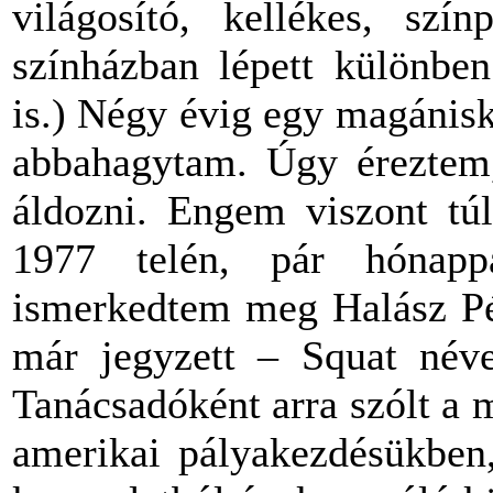
világosító, kellékes, szí
színházban lépett különben
is.) Négy évig egy magánisk
abbahagytam. Úgy éreztem, 
áldozni. Engem viszont túl
1977 telén, pár hónapp
ismerkedtem meg Halász Pét
már jegyzett – Squat néven
Tanácsadóként arra szólt a
amerikai pályakezdésükben,