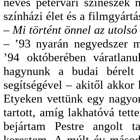
neves pétervári színészek 
színházi élet és a filmgyártá
– Mi történt önnel az utolsó
– ’93 nyarán negyedszer m
’94 októberében váratlanu
hagynunk a budai bérelt
segítségével – akitől akkor
Etyeken vettünk egy nagyon
tartott, amíg lakhatóvá te
bejártam Pestre angolt ta
kerestem. A múlt év másodi