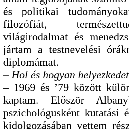
és politikai tudományokat
filozófiát, természett
világirodalmat és menedz
jártam a testnevelési órák
diplomámat.
–
Hol és hogyan helyezkedet
– 1969 és ’79 között külön
kaptam. Először Alba
pszichológusként kutatási 
kidolgozásában vettem rész