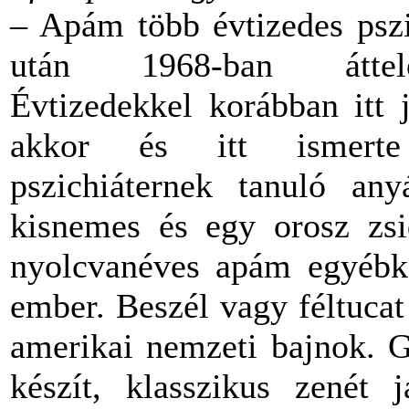
– Apám több évtizedes psz
után 1968-ban áttel
Évtizedekkel korábban itt j
akkor és itt ismert
pszichiáternek tanuló an
kisnemes és egy orosz zsi
nyolcvanéves apám egyébké
ember. Beszél vagy féltucat
amerikai nemzeti bajnok. G
készít, klasszikus zenét j