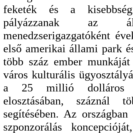
feketék és a kisebbség
pályázzanak az ál
menedzserigazgatóként évek
első amerikai állami park é
több száz ember munkáját
város kulturális ügyosztály
a 25 millió dolláros kö
elosztásában, száznál t
segítésében. Az országban 
szponzorálás koncepcióját