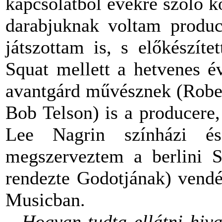
kapcsolatból évekre szóló k
darabjuknak voltam produ
játszottam is, s előkészít
Squat mellett a hetvenes é
avantgárd művésznek (Rober
Bob Telson) is a producere
Lee Nagrin színházi és
megszerveztem a berlini S
rendezte Godotjának) vendé
Musicban.
– Hogyan tudta ellátni hiva