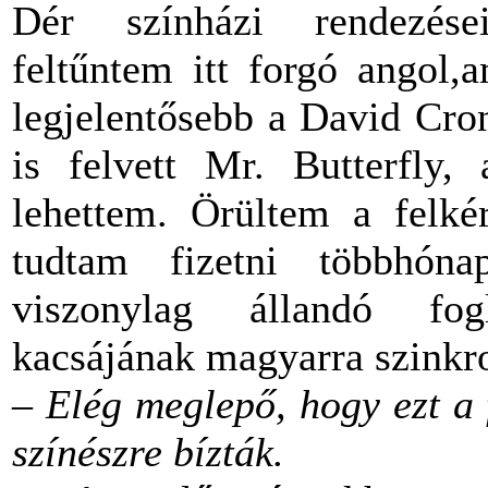
Dér színházi rendezései
feltűntem itt forgó angol,
legjelentősebb a David Cro
is felvett Mr. Butterfly,
lehettem. Örültem a felkér
tudtam fizetni többhónap
viszonylag állandó fo
kacsájának magyarra szinkro
– Elég meglepő, hogy ezt a
színészre bízták.