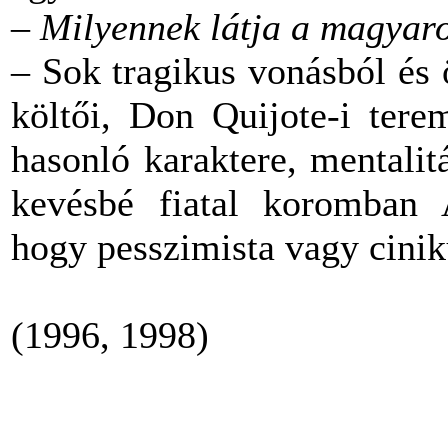
–
Milyennek látja a magyar
– Sok tragikus vonásból és 
költői, Don Quijote-i ter
hasonló karaktere, mentalitá
kevésbé fiatal koromban A
hogy pesszimista vagy ciniku
(1996, 1998)