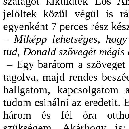
szalagot kiküldték Los A
jelöltek közül végül is r
egyenként 7 perces rész kész
–
Miképp lehetséges, hogy
tud, Donald szövegét mégis 
– Egy barátom a szöveget 
tagolva, majd rendes beszé
hallgatom, kapcsolgatom 
tudom csinálni az eredetit
három és fél óra otthon
szükségem. Akárhogy is: