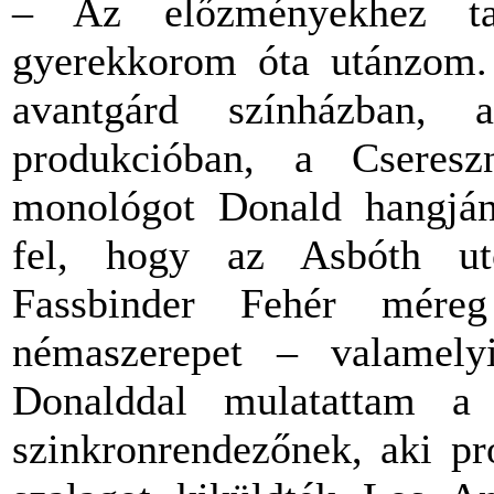
– Az előzményekhez ta
gyerekkorom óta utánzom.
avantgárd színházban
produkcióban, a Cseresz
monológot Donald hangján
fel, hogy az Asbóth ut
Fassbinder Fehér méreg
némaszerepet – valamely
Donalddal mulatattam a 
szinkronrendezőnek, aki pró