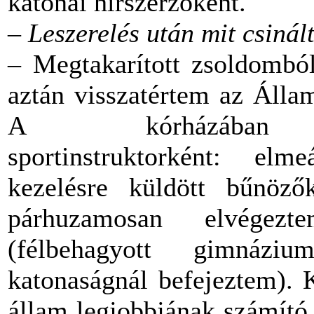
katonai hírszerzőként.
–
Leszerelés után mit csinál
– Megtakarított zsoldomból
aztán visszatértem az Álla
A kórházában
sportinstruktorként: elme
kezelésre küldött bűnöz
párhuzamosan elvégez
(félbehagyott gimnáz
katonaságnál befejeztem).
állam legjobbjának számító