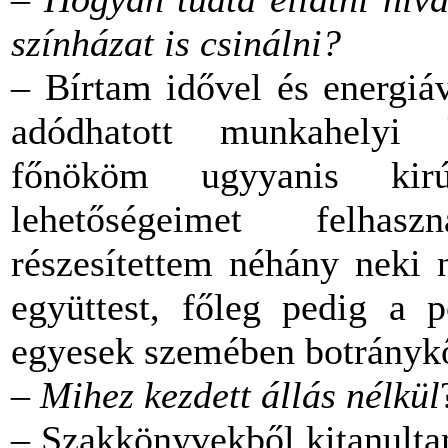
színházat is csinálni?
– Bírtam idővel és energiá
adódhatott munkahelyi k
főnököm ugyyanis kirú
lehetőségeimet felhas
részesítettem néhány neki 
együttest, főleg pedig a p
egyesek szemében botránykő
–
Mihez kezdett állás nélkül
– Szakkönyvekből kitanultam