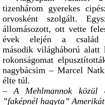
tizenhárom gyerekes cipés
orvosként szolgált. Eg
állomásozott, ott vette fe
évek elején a család
második világháború alatt 
rokonságomat elpusztítottá
nagybácsim – Marcel Natkin
élte túl.
– A Mehlmannok közül ö
”faképnél hagyta” Ameriká