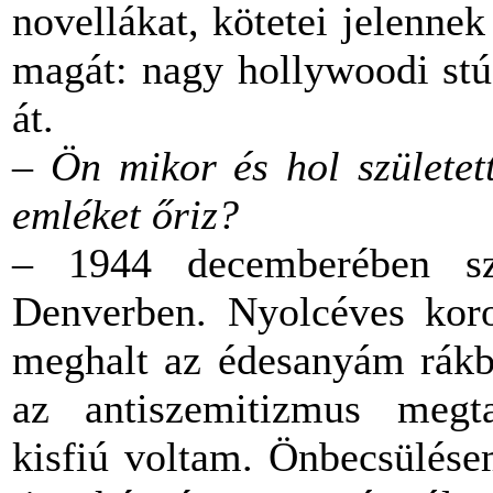
novellákat, kötetei jelennek
magát: nagy hollywoodi stú
át.
– Ön mikor és hol születet
emléket őriz?
– 1944 decemberében sz
Denverben. Nyolcéves kor
meghalt az édesanyám rákb
az antiszemitizmus megta
kisfiú voltam. Önbecsülése