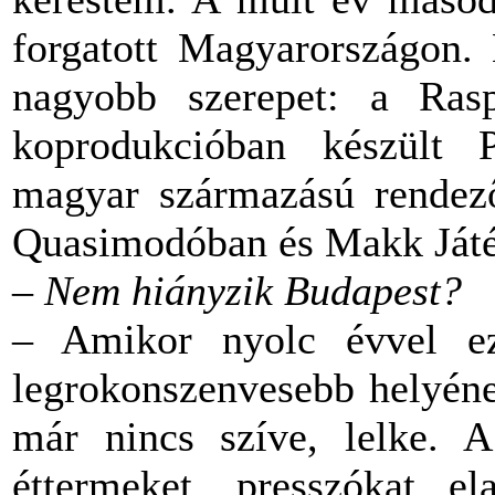
forgatott Magyarországon.
nagyobb szerepet: a Rasp
koprodukcióban készült 
magyar származású rendező
Quasimodóban és Makk Ját
–
Nem hiányzik Budapest?
– Amikor nyolc évvel eze
legrokonszenvesebb helyén
már nincs szíve, lelke. A 
éttermeket, presszókat el