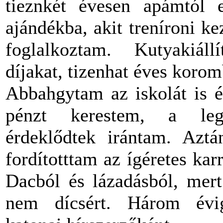
tieznkét évesen apámtól 
ajándékba, akit treníroni 
foglalkoztam. Kutyakiál
díjakat, tizenhat éves koro
Abbahgytam az iskolát is é
pénzt kerestem, a leg
érdeklődtek irántam. Aztán
fordítotttam az ígéretes kar
Dacból és lázadásból, mer
nem dícsért. Három évig