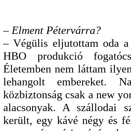
– Elment Pétervárra?
– Végülis eljutottam oda a
HBO produkció fogatócso
Életemben nem láttam ilyen 
lehangolt embereket. 
közbiztonság csak a new yo
alacsonyak. A szállodai 
került, egy kávé négy és f