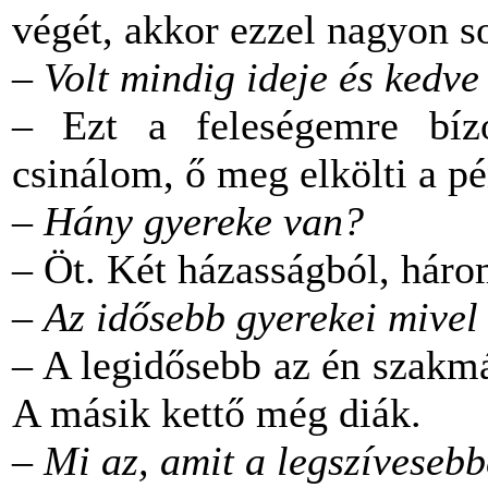
végét, akkor ezzel nagyon so
–
Volt mindig ideje és kedve
– Ezt a feleségemre bí
csinálom, ő meg elkölti a pé
–
Hány gyereke van?
– Öt. Két házasságból, háro
–
Az idősebb gyerekei mivel
– A legidősebb az én szakmá
A másik kettő még diák.
–
Mi az, amit a legszíveseb