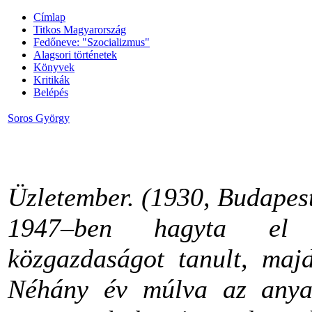
Címlap
Titkos Magyarország
Fedőneve: "Szocializmus"
Alagsori történetek
Könyvek
Kritikák
Belépés
Soros György
Üzletember. (1930, Budapes
1947–ben hagyta el M
közgazdaságot tanult, majd
Néhány év múlva az anya