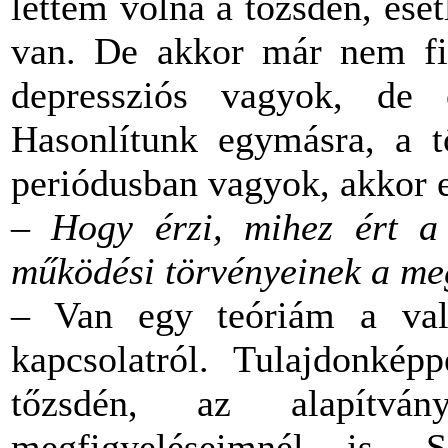
lettem volna a tőzsdén, ese
van. De akkor már nem fi
depressziós vagyok, de 
Hasonlítunk egymásra, a 
periódusban vagyok, akkor es
– Hogy érzi, mihez ért a 
működési törvényeinek a meg
– Van egy teóriám a val
kapcsolatról. Tulajdonké
tőzsdén, az alapítvá
megfigyeléseimnél is.