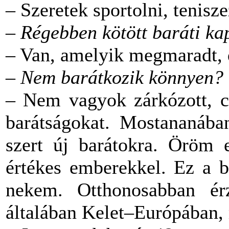
– Szeretek sportolni, tenisze
–
Régebben kötött baráti k
– Van, amelyik megmaradt, 
–
Nem barátkozik könnyen?
– Nem vagyok zárkózott, c
barátságokat. Mostananába
szert új barátokra. Öröm e
értékes emberekkel. Ez a b
nekem. Otthonosabban é
általában Kelet–Európában,