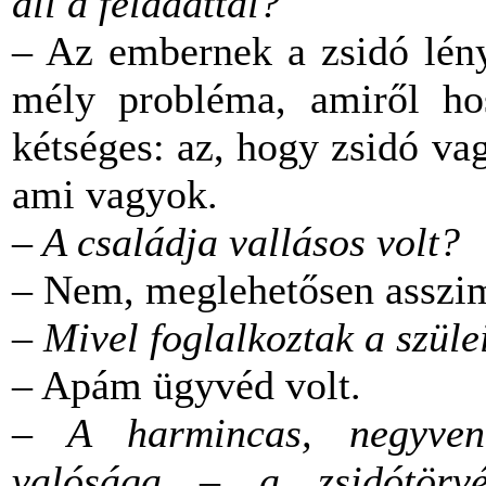
áll a feladattal?
– Az embernek a zsidó lény
mély probléma, amiről ho
kétséges: az, hogy zsidó v
ami vagyok.
– A családja vallásos volt?
– Nem, meglehetősen asszimi
–
Mivel foglalkoztak a szüle
– Apám ügyvéd volt.
– A harmincas, negyve
valósága – a zsidótörvé