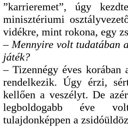
”karrieremet”, úgy kezd
minisztériumi osztályveze
vidékre, mint rokona, egy zs
– Mennyire volt tudatában a
játék?
– Tizennégy éves korában 
rendelkezik. Úgy érzi, sér
kellően a veszélyt. De azé
legboldogabb éve vol
tulajdonképpen a zsidóüldöz