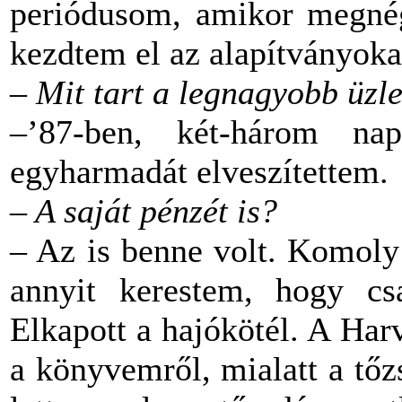
periódusom, amikor megnég
kezdtem el az alapítványoka
– Mit tart a legnagyobb üzl
–’87-ben, két-három n
egyharmadát elveszítettem.
– A saját pénzét is?
– Az is benne volt. Komoly
annyit kerestem, hogy cs
Elkapott a hajókötél. A Har
a könyvemről, mialatt a tőz