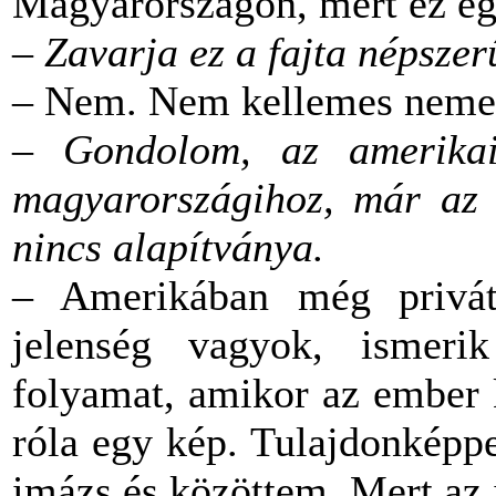
Magyarországon, mert ez egy
–
Zavarja ez a fajta népszer
– Nem. Nem kellemes nemet
–
Gondolom, az amerika
magyarországihoz, már az a
nincs alapítványa.
– Amerikában még privát 
jelenség vagyok, ismer
folyamat, amikor az ember k
róla egy kép. Tulajdonképp
imázs és közöttem. Mert az 