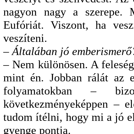
nagyon nagy a szerepe. M
Eufóriát. Viszont, ha ves
veszíteni.
–
Általában jó emberismerő
– Nem különösen. A feleség
mint én. Jobban rálát az 
folyamatokban – biz
következményeképpen – elé
tudom ítélni, hogy mi a jó 
gyenge pontja.