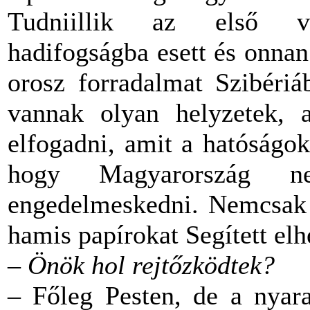
Tudniillik az első vi
hadifogságba esett és onna
orosz forradalmat Szibériá
vannak olyan helyzetek, 
elfogadni, amit a hatóságo
hogy Magyarország n
engedelmeskedni. Nemcsak 
hamis papírokat Segített el
– Önök hol rejtőzködtek?
– Főleg Pesten, de a nyara