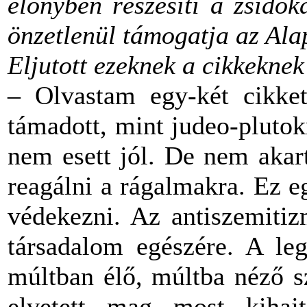
előnyben részesíti a zsidó
önzetlenül támogatja az Ala
Eljutott ezeknek a cikkeknek
– Olvastam egy-két cikket
támadott, mint judeo-plutok
nem esett jól. De nem aka
reagálni a rágalmakra. Ez eg
védekezni. Az antiszemiti
társadalom egészére. A le
múltban élő, múltba néző sz
elvetett mag most kihajt