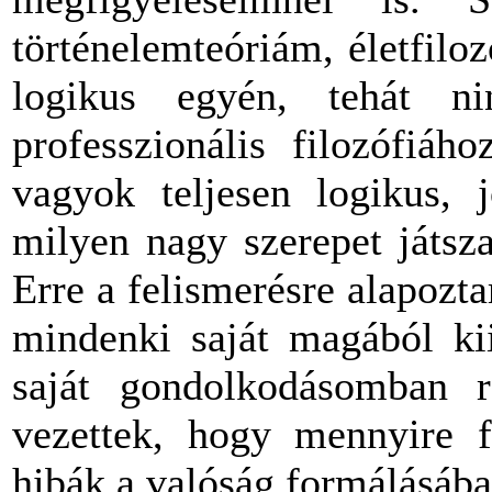
történelemteóriám, életfil
logikus egyén, tehát n
professzionális filozófiá
vagyok teljesen logikus, 
milyen nagy szerepet játsz
Erre a felismerésre alapozt
mindenki saját magából kii
saját gondolkodásomban r
vezettek, hogy mennyire f
hibák a valóság formálásába