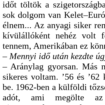
időt töltök a szigetország
sok dolgom van Kelet–Euró
élnem... Az anyagi siker r
kívülállóként nehéz volt f
tennem, Amerikában ez kön
–
Mennyi idő után kezdte úgy
– Aránylag gyorsan. Más ní
sikeres voltam. ’56 és ’62 
be. 1962-ben a külföldi tőz
adót, ami megölte az