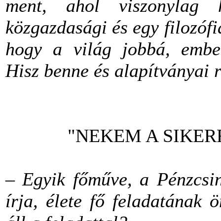
ment, ahol viszonylag 
közgazdasági és egy filozófiai
hogy a világ jobbá, ember
Hisz benne és alapítványai ré
"NEKEM A SIKER
–
Egyik főműve, a Pénzcsin
írja, élete fő feladatának