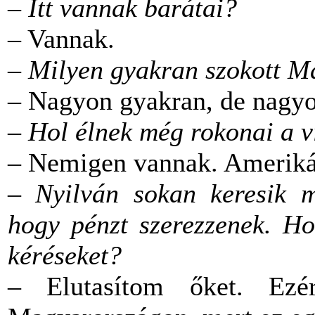
–
Itt vannak barátai?
– Vannak.
–
Milyen gyakran szokott M
– Nagyon gyakran, de nagyo
–
Hol élnek még rokonai a 
– Nemigen vannak. Amerikáb
–
Nyilván sokan keresik me
hogy pénzt szerezzenek. Ho
kéréseket?
– Elutasítom őket. Ezé