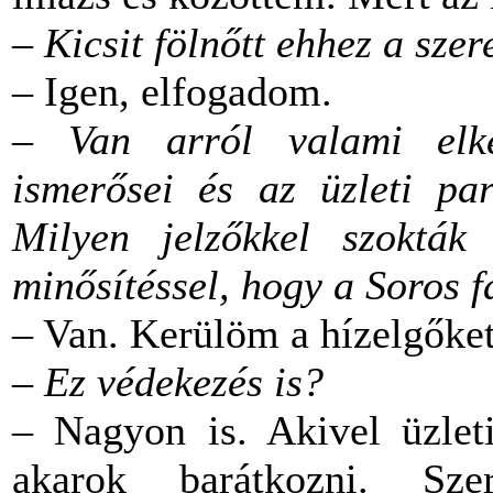
–
Kicsit fölnőtt ehhez a sze
– Igen, elfogadom.
– Van arról valami elk
ismerősei és az üzleti par
Milyen jelzőkkel szokták 
minősítéssel, hogy a Soros 
– Van. Kerülöm a hízelgőket
– Ez védekezés is?
– Nagyon is. Akivel üzlet
akarok barátkozni. Sze