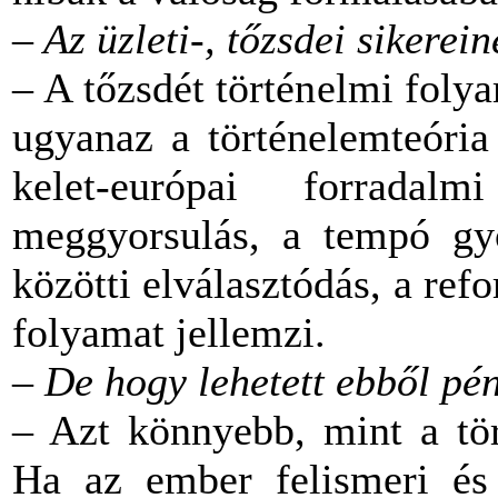
– Az üzleti-, tőzsdei sikerein
– A tőzsdét történelmi fol
ugyanaz a történelemteória
kelet-európai forrada
meggyorsulás, a tempó gy
közötti elválasztódás, a ref
folyamat jellemzi.
–
De hogy lehetett ebből pén
– Azt könnyebb, mint a tör
Ha az ember felismeri és 