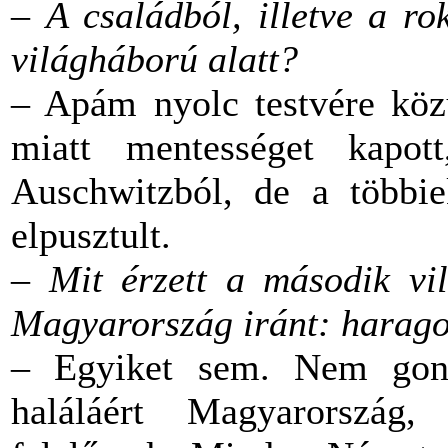
–
A családból, illetve a r
világháború alatt?
– Apám nyolc testvére közü
miatt mentességet kapott
Auschwitzból, de a többi
elpusztult.
–
Mit érzett a második vi
Magyarország iránt: haragot
– Egyiket sem. Nem gond
haláláért Magyarorszá