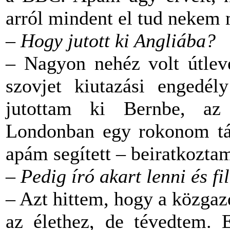
arról mindent el tud nekem 
– Hogy jutott ki Angliába?
– Nagyon nehéz volt útleve
szovjet kiutazási engedély
jutottam ki Bernbe, az e
Londonban egy rokonom tám
apám segített – beiratkozta
–
Pedig író akart lenni és fi
– Azt hittem, hogy a közgaz
az élethez, de tévedtem. 