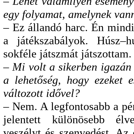
–
Lehet valamilyen eseményh
egy folyamat, amelynek van
– Ez állandó harc. Én mind
a játékszabályok. Húsz–h
sokféle játszmát játszottam.
–
Mi volt a sikerben igazán
a lehetőség, hogy ezeket e
változott idővel?
– Nem. A legfontosabb a pé
jelentett különösebb élve
veszélyt és szenvedést. Az