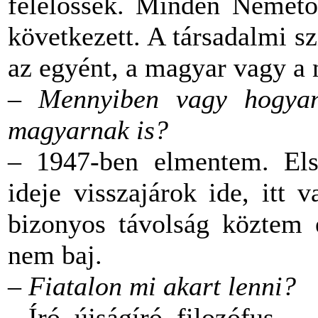
felelőssek. Minden Németor
következett. A társadalmi s
az egyént, a magyar vagy a 
–
Mennyiben vagy hogya
magyarnak is?
– 1947-ben elmentem. Elsz
ideje visszajárok ide, itt
bizonyos távolság köztem
nem baj.
–
Fiatalon mi akart lenni?
– Író, újságíró, filozófus...