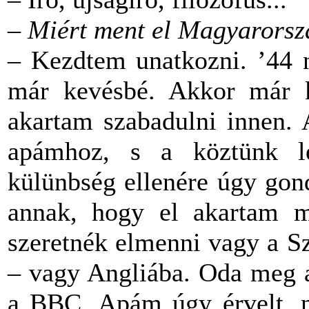
–
Miért ment el Magyarorsz
– Kezdtem unatkozni. ’44 n
már kevésbé. Akkor már k
akartam szabadulni innen. 
apámhoz, s a köztünk le
külünbség ellenére úgy gon
annak, hogy el akartam 
szeretnék elmenni vagy a Sz
– vagy Angliába. Oda meg a
a BBC. Apám úgy érvelt, na