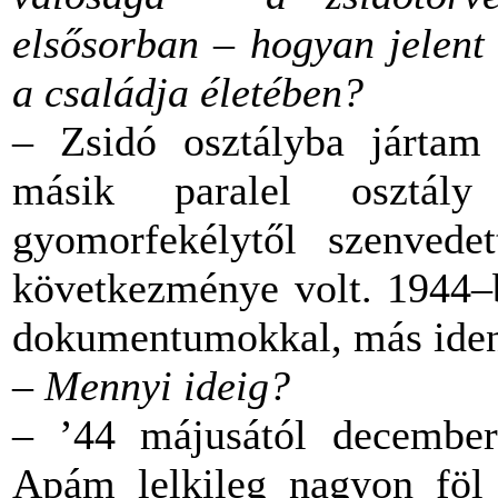
elsősorban – hogyan jelent 
a családja életében?
– Zsidó osztályba járta
másik paralel osztá
gyomorfekélytől szenvedet
következménye volt. 1944–b
dokumentumokkal, más ident
– Mennyi ideig?
– ’44 májusától december
Apám lelkileg nagyon föl v