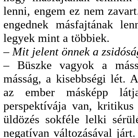
lenni, engem ez nem zavart
engednek másfajtának len
legyek mint a többiek.
–
Mit jelent önnek a zsidós
– Büszke vagyok a máss
másság, a kisebbségi lét. 
az ember másképp látj
perspektívája van, kritiku
üldözés sokféle lelki sérül
negatívan változásával járt