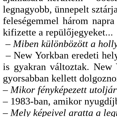
legnagyobb, ünnepelt sztárja
feleségemmel három napra 
kifizette a repülőjegyeket...
–
Miben különbözött a holl
– New Yorkban eredeti helys
is gyakran változtak. New
gyorsabban kellett dolgozn
–
Mikor fényképezett utoljá
– 1983-ban, amikor nyugdí
–
Mely képeivel aratta a le