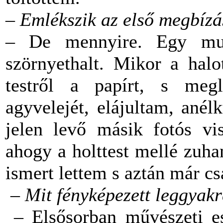
– Emlékszik az első megbíz
– De mennyire. Egy mun
szörnyethalt. Mikor a halo
testről a papírt, s megl
agyvelejét, elájultam, ané
jelen levő másik fotós vis
ahogy a holttest mellé zuh
ismert lettem s aztán már c
–
Mit fényképezett leggyak
– Elsősorban művészeti es