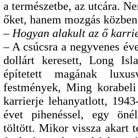
a természetbe, az utcára. N
őket, hanem mozgás közben
–
Hogyan alakult az ő karri
– A csúcsra a negyvenes éve
dollárt keresett, Long Isl
építetett magának luxus
festmények, Ming korabeli
karrierje lehanyatlott, 19
évet pihenéssel, egy önéle
töltött. Mikor vissza akart t