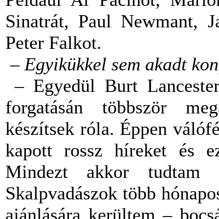
Sinatrát, Paul Newmant, 
Peter Falkot.
–
Egyikükkel sem akadt kon
– Egyedül Burt Lanceste
forgatásán többször mega
készítsek róla. Éppen válóf
kapott rossz híreket és ez
Mindezt akkor tudtam
Skalpvadászok több hónapos
ajánlására kerültem – bocs