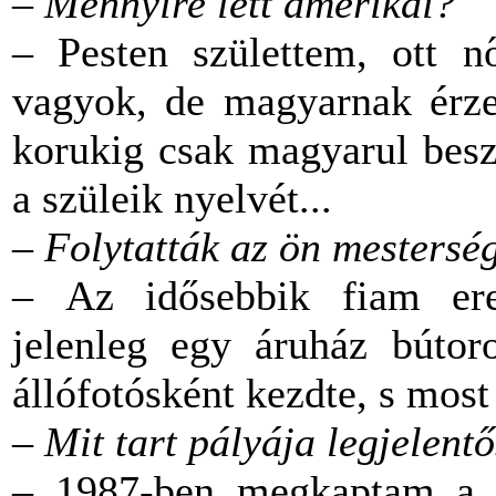
– Mennyire lett amerikai?
– Pesten születtem, ott n
vagyok, de magyarnak érz
korukig csak magyarul besz
a szüleik nyelvét...
– Folytatták az ön mestersé
– Az idősebbik fiam ered
jelenleg egy áruház bútoro
állófotósként kezdte, s mos
– Mit tart pályája legjelen
– 1987-ben megkaptam a B