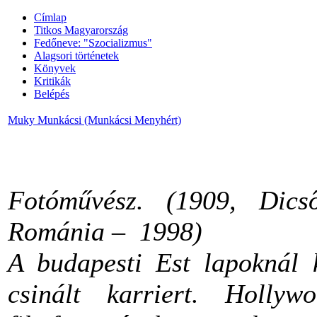
Címlap
Titkos Magyarország
Fedőneve: "Szocializmus"
Alagsori történetek
Könyvek
Kritikák
Belépés
Muky Munkácsi (Munkácsi Menyhért)
Fotóművész. (1909, Dics
Románia – 1998)
A budapesti Est lapoknál 
csinált karriert. Holl