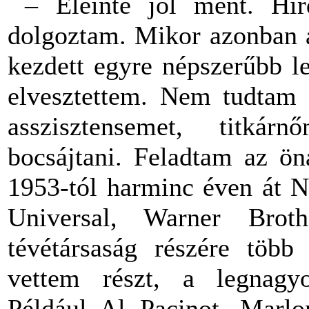
– Eleinte jól ment. Hir
dolgoztam. Mikor azonban a
kezdett egyre népszerűbb l
elvesztettem. Nem tudtam 
asszisztensemet, titká
bocsájtani. Feladtam az ön
1953-tól harminc éven át
Universal, Warner Bro
tévétársaság részére több
vettem részt, a legnagyo
Például Al Pacinot, Marlon