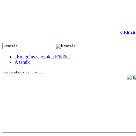
< Előző
„Emigráns vagyok a Földön"
A tanúk
KA Facebook Fanbox 1.1