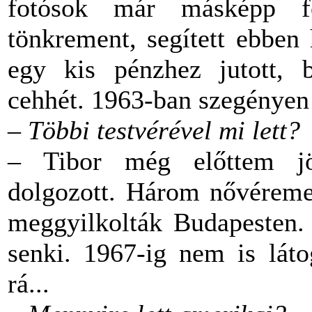
fotósok már másképp fo
tönkrement, segített ebben
egy kis pénzhez jutott, b
cehhét. 1963-ban szegényen
– Többi testvérével mi lett?
– Tibor még előttem jö
dolgozott. Három nővéremet
meggyilkolták Budapesten.
senki. 1967-ig nem is lát
rá...