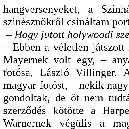
hangversenyeket, a Színhá
szinésznőkről csináltam port
–
Hogy jutott holywoodi sz
– Ebben a véletlen játszot
Mayernek volt egy, – any
fotósa, László Villinger.
magyar fotóst, – nekik nagy
gondoltak, de őt nem tudtá
szerződés kötötte a Harp
Warnernek végülis a mag