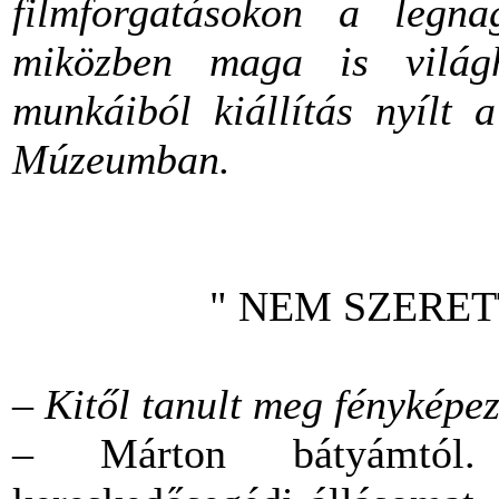
filmforgatásokon a legnag
miközben maga is világh
munkáiból kiállítás nyílt 
Múzeumban.
" NEM SZERET
– Kitől tanult meg fényképe
– Márton bátyámtól. 