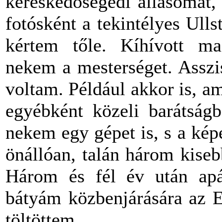
kereskedősegédi állásomat, 
fotósként a tekintélyes Ulls
kértem tőle. Kíhívott ma
nekem a mesterséget. Asszi
voltam. Például akkor is, am
egyébként közeli barátságb
nekem egy gépet is, s a kép
önállóan, talán három kise
Három és fél év után apá
bátyám közbenjárására az E
töltöttem.