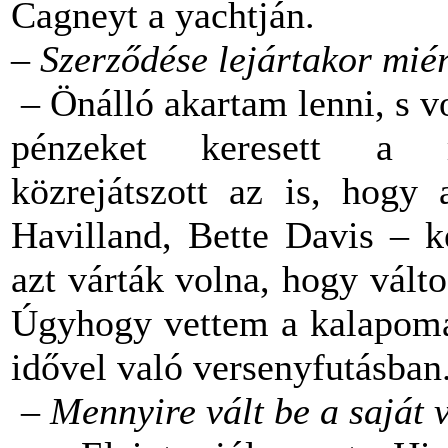
Cagneyt a yachtján.
–
Szerződése lejártakor mié
– Önálló akartam lenni, s vo
pénzeket keresett a r
közrejátszott az is, hogy 
Havilland, Bette Davis – k
azt várták volna, hogy vált
Úgyhogy vettem a kalapomat
idővel való versenyfutásban.
–
Mennyire vált be a saját 