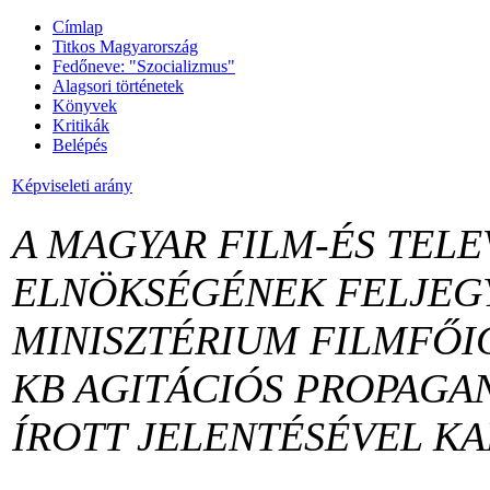
Címlap
Titkos Magyarország
Fedőneve: "Szocializmus"
Alagsori történetek
Könyvek
Kritikák
Belépés
Képviseleti arány
A MAGYAR FILM-ÉS TEL
ELNÖKSÉGÉNEK FELJEG
MINISZTÉRIUM FILMFŐ
KB AGITÁCIÓS PROPAGA
ÍROTT JELENTÉSÉVEL K