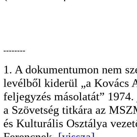
--------
1. A dokumentumon nem szer
levélből kiderül „a Kovács 
feljegyzés másolatát” 1974. 
a Szövetség titkára az MS
és Kulturális Osztálya veze
Ferencnek.
[vissza]