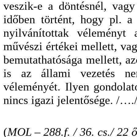
veszik-e a döntésnél, vagy
időben történt, hogy pl. a
nyilvánítottak véleményt 
művészi értékei mellett, va
bemutathatósága mellett, a
is az állami vezetés n
véleményét. Ilyen gondolat
nincs igazi jelentősége. /….
(
MOL – 288.f. / 36. cs./ 22 ő