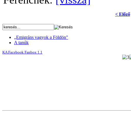
< Előző
„Emigráns vagyok a Földön"
A tanúk
KA Facebook Fanbox 1.1