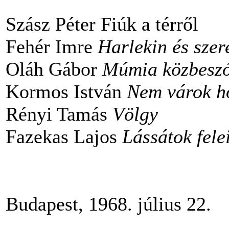
Szász Péter Fiúk a térről
Fehér Imre
Harlekin és szer
Oláh Gábor
Múmia közbeszó
Kormos István
Nem várok h
Rényi Tamás
Völgy
Fazekas Lajos
Lássátok fele
Budapest, 1968. j
Töl