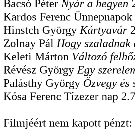
Bacsó Péter
Nyár a hegyen
2
Kardos Ferenc Ünnepnapok
Hinstch György
Kártyavár
2
Zolnay Pál
Hogy szaladnak 
Keleti Márton
Változó felhő
Révész György
Egy szerele
Palásthy György
Özvegy és 
Kósa Ferenc Tízezer nap 2.
Filmjéért nem kapott pénzt: