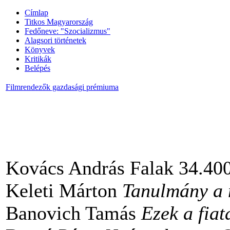
Címlap
Titkos Magyarország
Fedőneve: "Szocializmus"
Alagsori történetek
Könyvek
Kritikák
Belépés
Filmrendezők gazdasági prémiuma
Kovács András Falak 34.40
Keleti Márton
Tanulmány a 
Banovich Tamás
Ezek a fiat