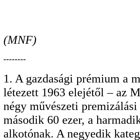
(MNF)
--------
1. A gazdasági prémium a meg
létezett 1963 elejétől – a
négy művészeti premizálási 
második 60 ezer, a harmadik 
alkotónak. A negyedik kateg