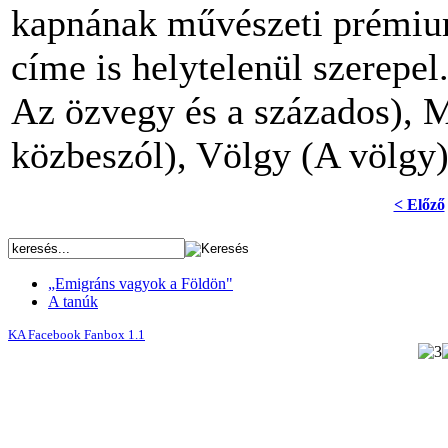
kapnának művészeti prémium
címe is helytelenül szerepe
Az özvegy és a százados),
közbeszól), Völgy (A völgy
< Előző
„Emigráns vagyok a Földön"
A tanúk
KA Facebook Fanbox 1.1