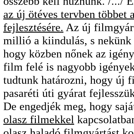
összébb kell húznunk. /.../ 
az új ötéves tervben többet
fejlesztésére.
Az új filmgyár
millió a kiindulás, s nekün
hogy közben nőnek az igények,
film felé is nagyobb igény
tudtunk határozni, hogy új f
pasaréti úti gyárat fejlesszük.
De engedjék meg, hogy saját
olasz filmekkel
kapcsolatban
olasz haladó filmgyártást k