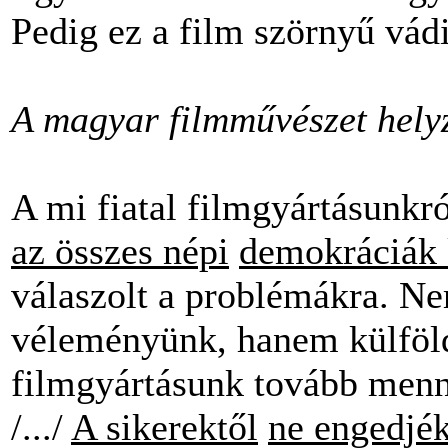
Pedig ez a film szörnyű vádir
A magyar filmművészet hely
A mi fiatal filmgyártásunkr
az összes népi
demokráciák k
válaszolt a problémákra. N
véleményünk, hanem külföldö
filmgyártásunk tovább menn
/.../
A sikerektől
ne engedjé