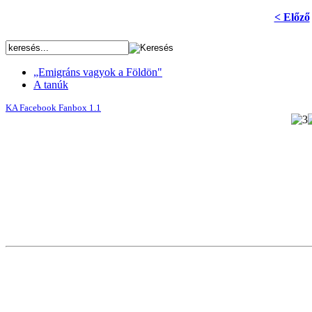
< Előző
„Emigráns vagyok a Földön"
A tanúk
KA Facebook Fanbox 1.1