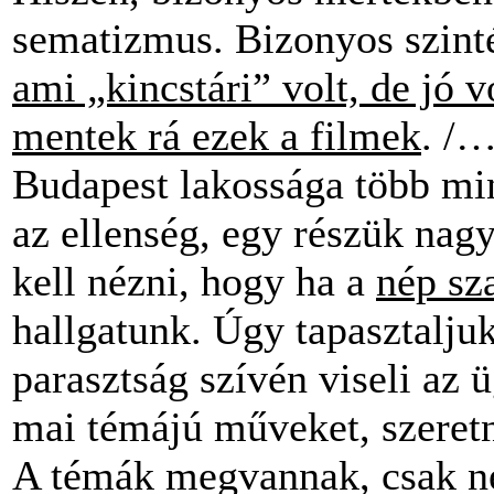
sematizmus. Bizonyos szinté
ami „kincstári” volt, de jó 
mentek rá ezek a filmek
. /…
Budapest lakossága több mint
az ellenség, egy részük na
kell nézni, hogy ha a
nép sz
hallgatunk. Úgy tapasztalju
parasztság szívén viseli az
mai témájú műveket, szeretn
A témák megvannak, csak ne