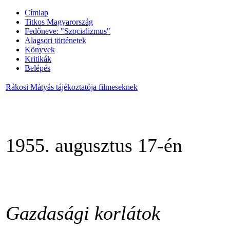
Címlap
Titkos Magyarország
Fedőneve: "Szocializmus"
Alagsori történetek
Könyvek
Kritikák
Belépés
Rákosi Mátyás tájékoztatója filmeseknek
1955. augusztus 17-én
Gazdasági korlátok