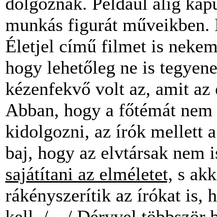
dolgoznak. Például alig kap
munkás figurát műveikben. 
Életjel című filmet is neke
hogy lehetőleg ne is tegyen
kézenfekvő volt az, amit az 
Abban, hogy a főtémát nem t
kidolgozni, az írók mellett 
baj, hogy az elvtársak nem 
sajátítani az elméletet,
s akk
rákényszerítik az írókat is,
kell. /…/ Déryvel többször 