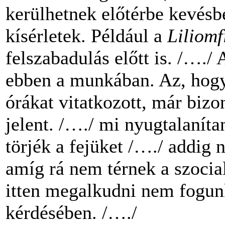
kerülhetnek előtérbe kevésb
kísérletek. Például a
Liliomf
felszabadulás előtt is. /…./
ebben a munkában. Az, hogy 
órákat vitatkozott, már bizo
jelent. /…./ mi nyugtalanítan
törjék a fejüket /…./ addig 
amíg rá nem térnek a szocia
itten megalkudni nem fogunk
kérdésében. /…./