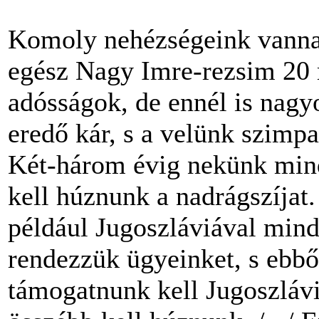
Komoly nehézségeink vannak
egész Nagy Imre-rezsim 20 m
adósságok, de ennél is nag
eredő kár, s a velünk szimpat
Két-három évig nekünk minde
kell húznunk a nadrágszíjat
például Jugoszláviával mind
rendezzük ügyeinket, s ebbő
támogatnunk kell Jugoszláviát