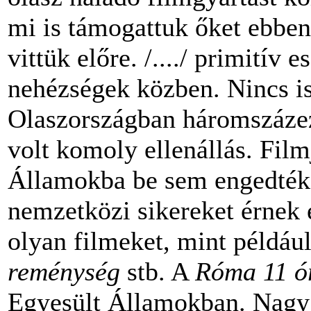
mi is támogattuk őket ebbe
vittük előre. /..../ primitív
nehézségek közben. Nincs i
Olaszországban háromszázeze
volt komoly ellenállás. Fil
Államokba be sem engedték. 
nemzetközi sikereket érnek el
olyan filmeket, mint példáu
reménység
stb. A
Róma 11
ó
Egyesült Államokban. Nagy s