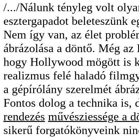
/.../Nálunk tényleg volt oly
esztergapadot beleteszünk e
Nem így van, az élet probl
ábrázolása a döntő. Még az 
hogy Hollywood mögött is ki
realizmus felé haladó filmg
a gépírólány szerelmét ábráz
Fontos dolog a technika is, d
rendezés
művésziessége a d
sikerű forgatókönyveink nin