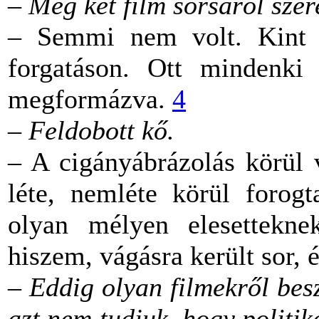
– Még két film sorsáról sze
– Semmi nem volt. Kint 
forgatáson. Ott mindenki
megformázva.
4
– Feldobott kő.
– A cigányábrázolás körül 
léte, nemléte körül forogt
olyan mélyen elesettekne
hiszem, vágásra került sor, é
– Eddig olyan filmekről bes
azt nem tudjuk, hogy politi