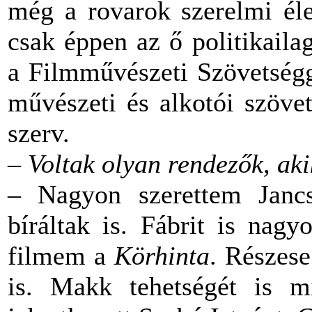
még a rovarok szerelmi éle
csak éppen az ő politikail
a Filmművészeti Szövetségg
művészeti és alkotói szöve
szerv.
– Voltak olyan rendezők, aki
– Nagyon szerettem Jancs
bíráltak is. Fábrit is nag
filmem a
Körhinta
. Részes
is. Makk tehetségét is m