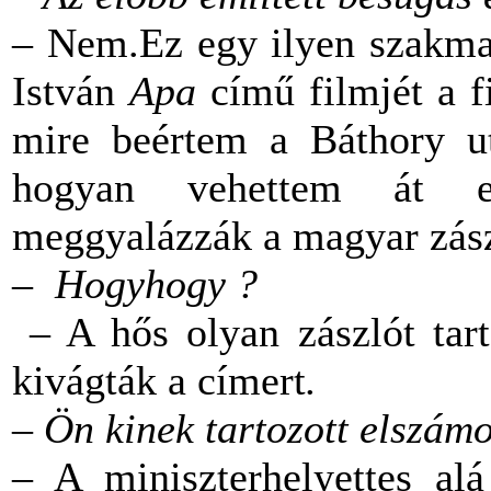
–
Nem.Ez egy ilyen szakma
István
Apa
című filmjét a 
mire beértem a Báthory ut
hogyan vehettem át e
meggyalázzák a magyar zás
– Hogyhogy ?
– A hős olyan zászlót tar
kivágták a címert
.
– Ön kinek tartozott elszám
– A miniszterhelyettes al