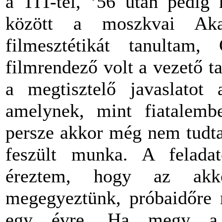
a TIT-tel, ‘56 után pedig 
között a moszkvai Aka
filmesztétikát tanultam,
filmrendező volt a vezető 
a megtisztelő javaslatot 
amelynek, mint fiatalemb
persze akkor még nem tudta
feszült munka. A feladat
éreztem, hogy az akkor
megegyeztünk, próbaidőre n
egy évre. Ha megy a 