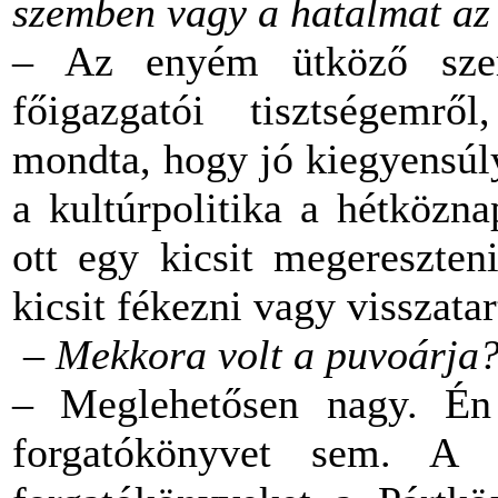
szemben vagy a hatalmat az
– Az enyém ütköző sze
főigazgatói tisztségemrő
mondta, hogy jó kiegyensúl
a kultúrpolitika a hétközn
ott egy kicsit megereszteni
kicsit fékezni vagy visszatar
– Mekkora volt a puvoárja
– Meglehetősen nagy. Én
forgatókönyvet sem. A r