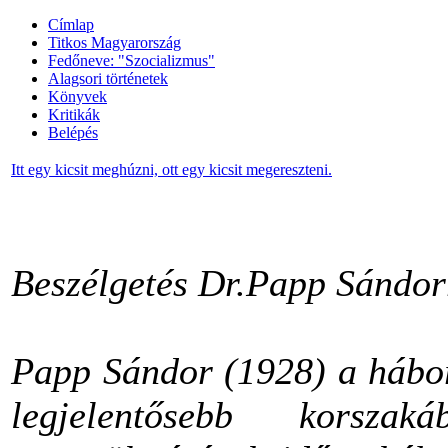
Címlap
Titkos Magyarország
Fedőneve: "Szocializmus"
Alagsori történetek
Könyvek
Kritikák
Belépés
Itt egy kicsit meghúzni, ott egy kicsit megereszteni.
Beszélgetés Dr.Papp Sándor
Papp Sándor (1928) a hábor
legjelentősebb korsz