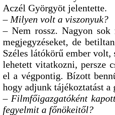
Aczél Györgyöt jelentette.
– Milyen volt a viszonyuk?
– Nem rossz. Nagyon sok fi
megjegyzéseket, de betilta
Széles látókörű ember volt, s
lehetett vitatkozni, persze 
el a végpontig. Bízott benn
hogy adjunk tájékoztatást a 
–
Filmfőigazgatóként kapott
fegyelmit a főnökeitől?