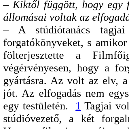
– Kiktől függött, hogy egy
állomásai voltak az elfogad
– A stúdiótanács tagjai
forgatókönyveket, s amikor 
fölterjesztette a Filmfő
végérvényesen, hogy a for
gyártásra. Az volt az elv,
jót. Az elfogadás nem egys
egy testületén.
1
Tagjai vol
stúdióvezető, a két forga