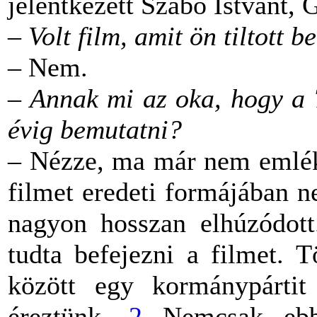
jelentkezett Szabó Istvánt, G
– Volt film, amit ön tiltott b
– Nem.
– Annak mi az oka, hogy a 
évig bemutatni?
– Nézze, ma már nem emléks
filmet eredeti formájában n
nagyon hosszan elhúzódot
tudta befejezni a filmet. T
között egy kormánypártit
éreztünk.
2
Nemcsak ebbe