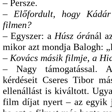
– Persze.
– Előfordult, hogy Kádár 
filmen?
– Egyszer: a
Húsz órá
nál a
mikor azt mondja Balogh: „
– Kovács másik filmje, a
Hi
– Nagy támogatással. A
kérdéseit Cseres Tibor más
ellenállást is kiváltott. U
film díjat nyert – az egyi