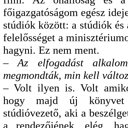
főigazgatóságom egész ideje 
stúdiók között: a stúdiók és
felelősséget a minisztérium
hagyni. Ez nem ment.
– Az elfogadást alkaloma
megmondták, min kell változ
– Volt ilyen is. Volt ami
hogy majd új könyvet 
stúdióvezető, aki a beszélg
a rendezőjének, elég, h