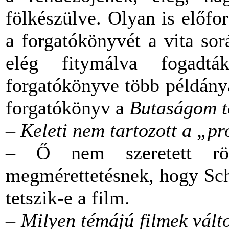
fölkészülve. Olyan is előfo
a forgatókönyvét a vita so
elég fitymálva fogadtá
forgatókönyve több példányá
forgatókönyv a
Butaságom t
– Keleti nem tartozott a „p
– Ő nem szeretett rög
megmérettetésnek, hogy Sch
tetszik-e a film.
– Milyen témájú filmek válto