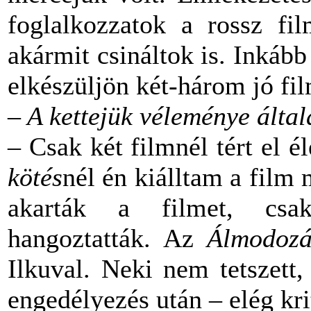
foglalkozzatok a rossz fil
akármit csináltok is. Inkább
elkészüljön két-három jó fi
– A kettejük véleménye álta
– Csak két filmnél tért el 
kötés
nél én kiálltam a film 
akarták a filmet, csak 
hangoztatták. Az
Álmodozá
Ilkuval. Neki nem tetszett
engedélyezés után – elég kr