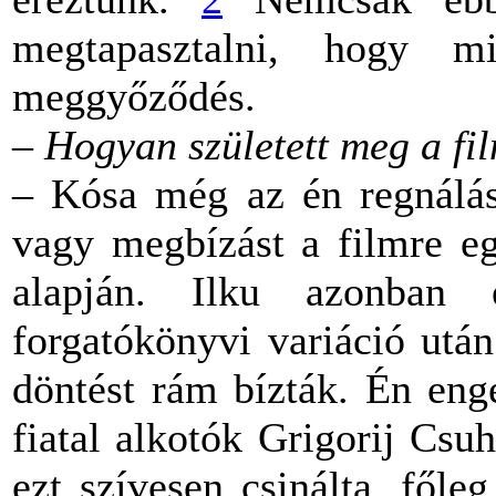
megtapasztalni, hogy 
meggyőződés.
– Hogyan született meg a fi
– Kósa még az én regnáláso
vagy megbízást a filmre eg
alapján. Ilku azonban
forgatókönyvi variáció után
döntést rám bízták. Én eng
fiatal alkotók Grigorij Csuh
ezt szívesen csinálta, főle