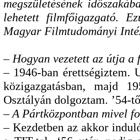
megszületésének időszakába
lehetett filmfőigazgató. E
Magyar Filmtudományi Intéz
– Hogyan vezetett az útja a 
– 1946-ban érettségiztem. 
közigazgatásban, majd 195
Osztályán dolgoztam. ’54-tő
– A Pártközpontban mivel fo
– Kezdetben az akkor induló