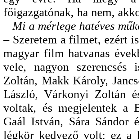
főigazgatónak, ha nem, akk
– Mi a mérlege hatéves mű
– Szeretem a filmet, ezért i
magyar film hatvanas évekb
vele, nagyon szerencsés 
Zoltán, Makk Károly, Jancs
László, Várkonyi Zoltán é
voltak, és megjelentek a B
Gaál István, Sára Sándor és
légkör kedvező volt: ez a 