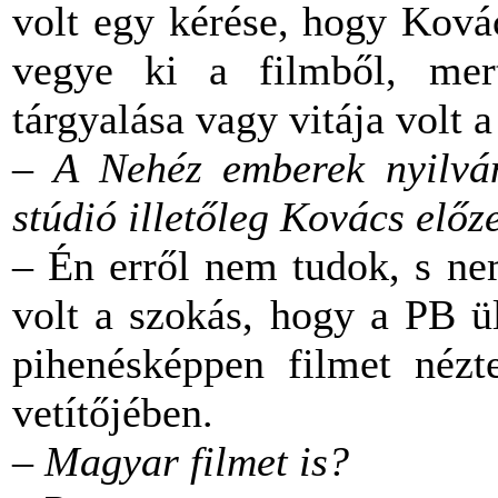
volt egy kérése, hogy Ková
vegye ki a filmből, me
tárgyalása vagy vitája volt 
– A Nehéz emberek nyilván
stúdió illetőleg Kovács elő
– Én erről nem tudok, s ne
volt a szokás, hogy a PB ü
pihenésképpen filmet nézt
vetítőjében.
– Magyar filmet is?