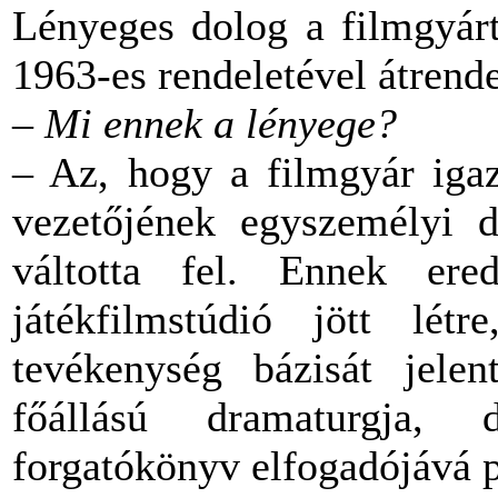
Lényeges dolog a filmgyárt
1963-es rendeletével átrend
– Mi ennek a lényege?
– Az, hogy a filmgyár igaz
vezetőjének egyszemélyi dö
váltotta fel. Ennek er
játékfilmstúdió jött lé
tevékenység bázisát jelen
főállású dramaturgja, 
forgatókönyv elfogadójává p