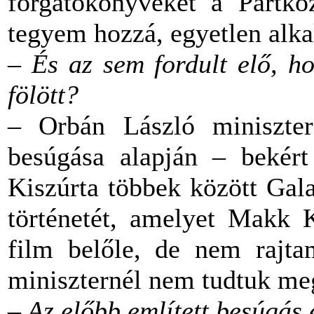
forgatókönyveket a Pártkö
tegyem hozzá, egyetlen al
– És az sem fordult elő, ho
fölött?
– Orbán László miniszter
besúgása alapján – bekért
Kiszúrta többek között Gal
történetét, amelyet Makk K
film belőle, de nem rajt
miniszternél nem tudtuk me
– Az előbb említett besúgás 