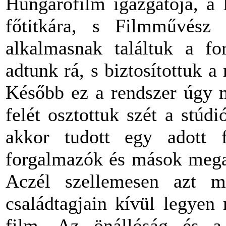
Hungarofilm igazgatója, a
főtitkára, s Filmművész 
alkalmasnak találtuk a for
adtunk rá, s biztosítottuk 
Később ez a rendszer úgy m
felét osztottuk szét a stúd
akkor tudott egy adott f
forgalmazók és mások megaj
Aczél szellemesen azt 
családtagjain kívül legyen
film. Az önállóság és a