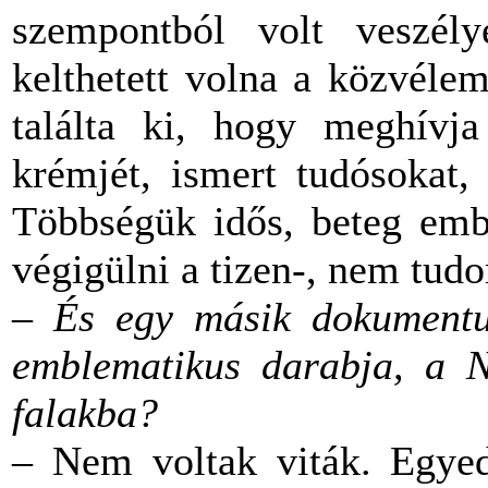
szempontból volt veszély
kelthetett volna a közvéle
találta ki, hogy meghívj
krémjét, ismert tudósokat,
Többségük idős, beteg embe
végigülni a tizen-, nem tud
– És egy másik dokumentu
emblematikus darabja, a N
falakba?
– Nem voltak viták. Egyed