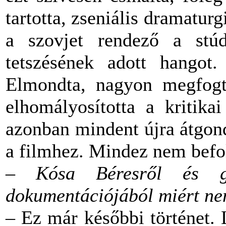
tartotta, zseniális dramaturg
a szovjet rendező a stúd
tetszésének adott hangot.
Elmondta, nagyon megfogt
elhomályosította a kritika
azonban mindent újra átgon
a filmhez. Mindez nem befol
– Kósa Béresről és gyó
dokumentációjából miért nem
– Ez már későbbi történet. 