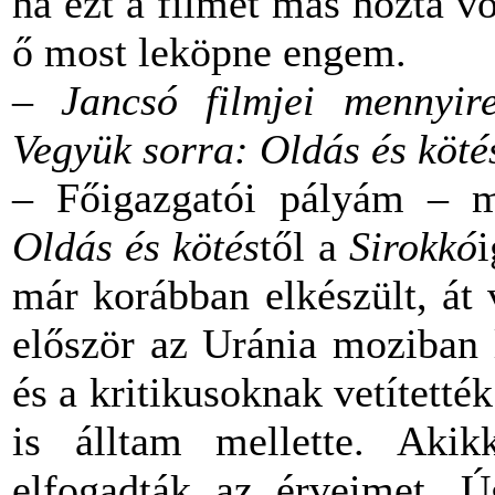
ha ezt a filmet más hozta v
ő most leköpne engem.
– Jancsó filmjei mennyire
Vegyük sorra: Oldás és köté
– Főigazgatói pályám – 
Oldás és kötés
től a
Sirokkó
i
már korábban elkészült, át 
először az Uránia moziban 
és a kritikusoknak vetítetté
is álltam mellette. Akik
elfogadták az érveimet. 