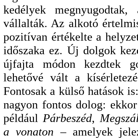
kedélyek megnyugodtak, a
vállalták. Az alkotó értelmi
pozitívan értékelte a helyze
időszaka ez. Új dolgok kez
újfajta módon kezdtek g
lehetővé vált a kísérletez
Fontosak a külső hatások is
nagyon fontos dolog: ekkor
például
Párbeszéd
,
Megszál
a vonaton
– amelyek jelez