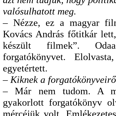
valósulhatott meg.
– Nézze, ez a magyar fil
Kovács András főtitkár lett
készült filmek”. Oda
forgatókönyvet. Elolvast
egyetértett.
– Kiknek a forgatókönyveirő
– Már nem tudom. A mu
gyakorlott forgatókönyv ol
mércéjük volt. Emlékezete