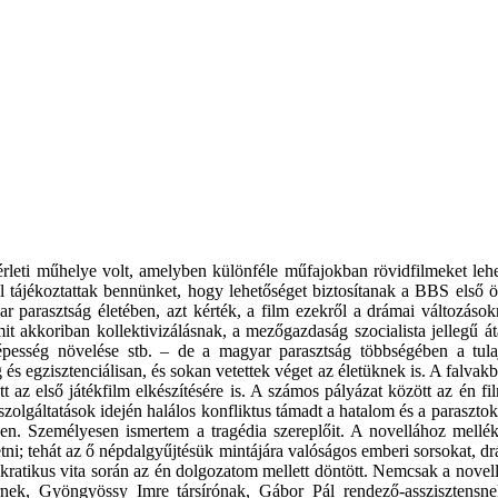
rleti műhelye volt, amelyben különféle műfajokban rövidfilmeket lehete
l tájékoztattak bennünket, hogy lehetőséget biztosítanak a BBS első ö
 parasztság életében, azt kérték, a film ezekről a drámai változások
it akkoriban kollektivizálásnak, a mezőgazdaság szocialista jellegű á
esség növelése stb. – de a magyar parasztság többségében a tulajdo
g és egzisztenciálisan, és sokan vetettek véget az életüknek is. A fa
 az első játékfilm elkészítésére is. A számos pályázat között az én 
zolgáltatások idején halálos konfliktus támadt a hatalom és a paraszto
. Személyesen ismertem a tragédia szereplőit. A novellához melléke
ni; tehát az ő népdalgyűjtésük mintájára valóságos emberi sorsokat, drá
ratikus vita során az én dolgozatom mellett döntött. Nemcsak a novel
tőrnek, Gyöngyössy Imre társírónak, Gábor Pál rendező-assziszten