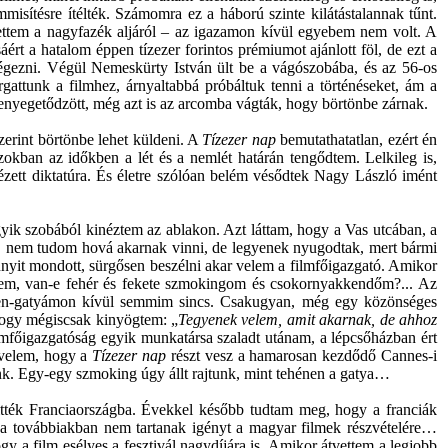
isítésre ítélték. Számomra ez a háború szinte kilátástalannak tűnt.
ttem a nagyfazék aljáról – az igazamon kívül egyebem nem volt. A
ért a hatalom éppen tízezer forintos prémiumot ajánlott föl, de ezt a
égezni. Végül Nemeskürty István ült be a vágószobába, és az 56-os
rgattunk a filmhez, árnyaltabbá próbáltuk tenni a történéseket, ám a
enyegetődzött, még azt is az arcomba vágták, hogy börtönbe zárnak.
zerint börtönbe lehet küldeni. A
Tízezer nap
bemutathatatlan, ezért én
okban az időkben a lét és a nemlét határán tengődtem. Lelkileg is,
cézett diktatúra. És életre szólóan belém vésődtek Nagy László imént
egyik szobából kinéztem az ablakon. Azt láttam, hogy a Vas utcában, a
tem, nem tudom hová akarnak vinni, de legyenek nyugodtak, mert bármi
nnyit mondott, sürgősen beszélni akar velem a filmfőigazgató. Amikor
 tőlem, van-e fehér és fekete szmokingom és csokornyakkendőm?... Az
gemen-gatyámon kívül semmim sincs. Csakugyan, még egy közönséges
ogy mégiscsak kinyögtem: „
Tegyenek velem, amit akarnak, de ahhoz
főigazgatóság egyik munkatársa szaladt utánam, a lépcsőházban ért
 velem, hogy a
Tízezer nap
részt vesz a hamarosan kezdődő Cannes-i
nk. Egy-egy szmoking úgy állt rajtunk, mint tehénen a gatya…
vitték Franciaországba. Évekkel később tudtam meg, hogy a franciák
r a továbbiakban nem tartanak igényt a magyar filmek részvételére…
ogy a film esélyes a fesztivál nagydíjára is. Amikor átvettem a legjobb