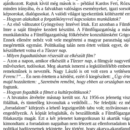
ajánlkozott. Rajtuk kívül még mások is – például Kardos Feri, Rózs
minden irányába, és a falvakban valóságos eseményeket, igazi sorsokat
képsorokat, dialógusokat. A valódi világot igyekeztünk költészetté em
– Hogyan alakultak a forgatókönyvvel kapcsolatos munkálatok?
– Az első változatot Gyöngyössy Imrével írtuk. Ezt azonban a Filmf
Imre a saját filmjére kezdett készülni. A Filmfőigazgatóság a más
munkálatokba a Filmfőigazgatóság fölkérésére konzultánsként Grigor
Ennek ellenére nehéz volt vele megértetni a magyar parasztság saját
megértettük egymást. Politikailag talán nem értett velünk egyet, de 
készülhetett volna el a
Tízezer nap.
– Milyen fogadtatásban részesült az elkészült film?
–
Azon a napon, amikor elkészült a
Tízezer nap
, a filmgyár nagyvetí
művészeket, tudósokat. Meg akartuk ismerni a legkülönfélébb embe
remekműnek is nevezték. Nagy László is ott volt ezen a vetítésen.
Ferenc?”…
Én nem értettem a kérdést, ezért ő kiegészített:
„Úgy értem
majd hozzátettem: „Szeretném remélni, hogy ebben az országban nem
fogtunk.
–
Hogyan fogadták a filmet a kultúrpolitikusok?
– A hivatalos átvételre másnap került sor. Az 1956-os jelenetig vis
fölálltak, és tüntetőleg kivonultak a vetítőből… Ne feledjük: ez m
„forradalom” kifejezés a lehető legszigorúbb tabu volt; nyilvánosa
engedélyezik. A kópiát lefoglalták, és beszállították a Filmfőigazg
fölakasztja magát. Ezt a két jelenetet kategorikusan ki akarták v
kimondtam: a forradalom napjaiban nem létezett az ellenforradalom ki
politikai hadüzenetnek tekintette. Így történt, hogy akarva-akaratlanu