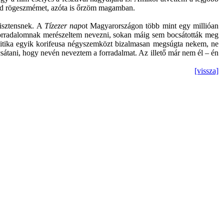
zolid rögeszmémet, azóta is őrzöm magamban.
isztensnek. A
Tízezer nap
ot Magyarországon több mint egy millióan
t forradalomnak merészeltem nevezni, sokan máig sem bocsátották meg
politika egyik korifeusa négyszemközt bizalmasan megsúgta nekem, ne
sátani, hogy nevén neveztem a forradalmat. Az illető már nem él – én
[vissza]