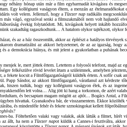
, hogy néhány hónap után már a film egyharmadát kivágásra és megsemm
ttam. Egy kollégiumi vaságyon éltem, a menzán az ételmaradékokat e
lidáris volt velem. Jellemző, hogy a
Tízezer nap
radikális megcsonkításá
m más vágó, egyszóval senki a filmszakmából nem volt hajlandó elv
 háborúság évekig folytatódott. Mi, kivágások helyett inkább hozzáfo
münk szakadtáig ragaszkodtunk… A hatalom olykor tajtékzott, olykor f
ázat, és az a ház összeomlik, akkor az építészt a hatályos törvények s
arom dramatizálni az akkori helyzetemet, de az az igazság, hogy az
ság és a demokrácia hiánya, és mit jelent a gyakorlatban a puhának be
gy menjek le, mert jöttek értem. Letettem a folyosói telefont, majd az 
tőségre felkészülve rövid levelet írtam a szüleimnek, amelyben jelez
, a fekete kocsit a Filmfőigazgatóságról küldték értem. A sofőr csak a
örül. Papp Sándor, az akkori filmfőigazgató, váratlanul azt kérdezte
karnak, hiszen tudták, hogy egy kollégiumi vaságyon élek, és az in
akkendőm lett volna… Alig jött ki hang a torkomon, de azért valah
ordultam, és becsaptam magam mögött az ajtót… Bogács Antal, a Film
tos ügyben hívattak. Gyanakodva bár, de visszamentem. Ekkor közölték
árába, és mindenféle fehér és fekete szmokingokat kellett fölpróbálnu
meghívás?
s-ba. Föltehetően valaki vagy valakik, akik látták a filmet, hírét 
n az állt, ha nem a
Tízezer nap
ot küldik a Cannes-i fesztiválra, akko
 vastapssal köszöntötte a
Tízezer nap
ot. A másnapi újságok azt írták, h