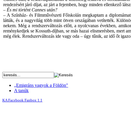
rendezésért járó díjat, az járt a fejemben, hogy minden ellenkező lá
– És mi történt Cannes után?
– A Színház- és Filmművészeti Főiskolán megkaptam a diplomámat,
látták, és a nagyvilág több mint ötven országában vetítették. Külö
nekem. Még a rendszerváltozás előtt, a nyolcvanas években, amikor 
reménykedjek se Kossuth-díjban, se más hazai elismerésben, mert amí
még élek. Rendszerváltozás ide vagy oda – úgy tűnik, az idő őt igazol
„Emigráns vagyok a Földön"
A tanúk
KA Facebook Fanbox 1.1