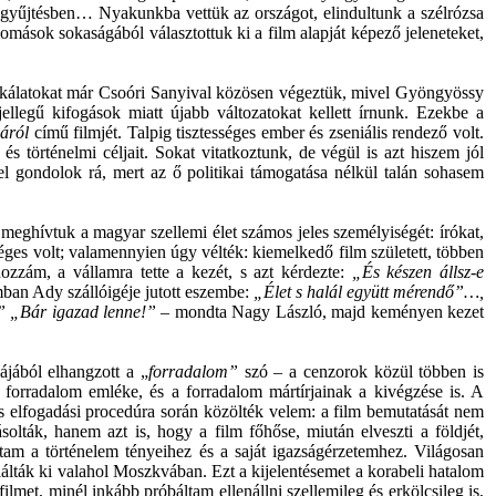
aggyűjtésben… Nyakunkba vettük az országot, elindultunk a szélrózsa
lomások sokaságából választottuk ki a film alapját képező jeleneteket,
munkálatokat már Csoóri Sanyival közösen végeztük, mivel Gyöngyössy
ellegű kifogások miatt újabb változatokat kellett írnunk. Ezekbe a
áról
című filmjét. Talpig tisztességes ember és zseniális rendező volt.
s történelmi céljait. Sokat vitatkoztunk, de végül is azt hiszem jól
ttel gondolok rá, mert az ő politikai támogatása nélkül talán sohasem
l meghívtuk a magyar szellemi élet számos jeles személyiségét: írókat,
ges volt; valamennyien úgy vélték: kiemelkedő film született, többen
ozzám, a vállamra tette a kezét, s azt kérdezte:
„És készen állsz-e
an Ady szállóigéje jutott eszembe:
„Élet s halál együtt mérendő”…,
…” „Bár igazad lenne!”
– mondta Nagy László, majd keményen kezet
ájából elhangzott a „
forradalom”
szó – a cenzorok közül többen is
a forradalom emléke, és a forradalom mártírjainak a kivégzése is. A
s elfogadási procedúra során közölték velem: a film bemutatását nem
solták, hanem azt is, hogy a film főhőse, miután elveszti a földjét,
tam a történelem tényeihez és a saját igazságérzetemhez. Világosan
lálták ki valahol Moszkvában. Ezt a kijelentésemet a korabeli hatalom
ilmet, minél inkább próbáltam ellenállni szellemileg és erkölcsileg is,