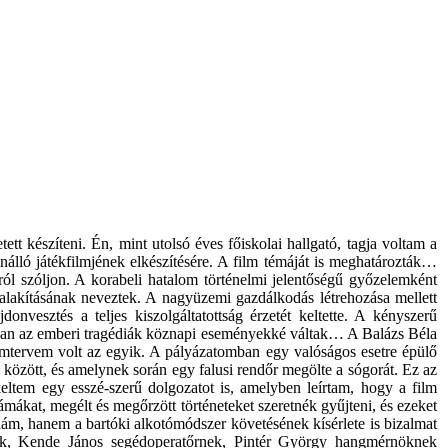
tt készíteni. Én, mint utolsó éves főiskolai hallgató, tagja voltam a
nálló játékfilmjének elkészítésére. A film témáját is meghatározták…
ról szóljon. A korabeli hatalom történelmi jelentőségű győzelemként
talakításának neveztek. A nagyüzemi gazdálkodás létrehozása mellett
nvesztés a teljes kiszolgáltatottság érzetét keltette. A kényszerű
lvakban az emberi tragédiák köznapi eseményekké váltak… A Balázs Béla
filmtervem volt az egyik. A pályázatomban egy valóságos esetre épülő
k között, és amelynek során egy falusi rendőr megölte a sógorát. Ez az
ltem egy esszé-szerű dolgozatot is, amelyben leírtam, hogy a film
mákat, megélt és megőrzött történeteket szeretnék gyűjteni, és ezeket
lám, hanem a bartóki alkotómódszer követésének kísérlete is bizalmat
snek, Kende János segédoperatőrnek, Pintér György hangmérnöknek