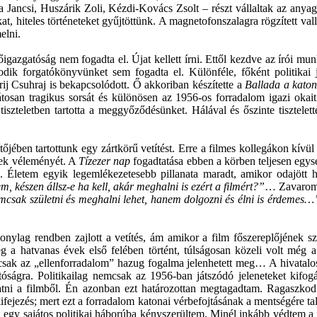
a Jancsi, Huszárik Zoli, Kézdi-Kovács Zsolt – részt vállaltak az any
, hiteles történeteket gyűjtöttünk. A magnetofonszalagra rögzített val
elni.
őigazgatóság nem fogadta el. Újat kellett írni. Ettől kezdve az írói 
odik forgatókönyvünket sem fogadta el. Különféle, főként politikai j
ij Csuhraj is bekapcsolódott. Ő akkoriban készítette a
Ballada a katon
osan tragikus sorsát és különösen az 1956-os forradalom igazi okait é
tiszteletben tartotta a meggyőződésünket. Hálával és őszinte tisztele
tőjében tartottunk egy zártkörű vetítést. Erre a filmes kollegákon kívü
rek véleményét. A
Tízezer nap
fogadtatása ebben a körben teljesen egysé
 Életem egyik legemlékezetesebb pillanata maradt, amikor odajött h
, készen állsz-e ha kell, akár meghalni is ezért a filmért?”
… Zavaromb
csak születni és meghalni lehet, hanem dolgozni és élni is érdemes
zonylag rendben zajlott a vetítés, ám amikor a film főszereplőjének sz
ég a hatvanas évek első felében történt, túlságosan közeli volt még 
n csak az „ellenforradalom” hazug fogalma jelenhetett meg… A hivatalo
atóságra. Politikailag nemcsak az 1956-ban játszódó jeleneteket kifogá
ágatni a filmből. Én azonban ezt határozottan megtagadtam. Ragaszkod
fejezés; mert ezt a forradalom katonai vérbefojtásának a mentségére ta
l egy sajátos politikai háborúba kényszerültem. Minél inkább védtem a f