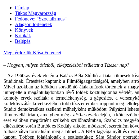
Címlap
Titkos Magyarország
Fedőneve: "Szocializmus"
Alagsori történetek
Könyvek
Kritikák
Belépés
Megkérdeztük Kósa Ferencet
– Hogyan, milyen ötletből, elképzelésből született a Tízezer nap?
– Az 1960-as évek elején a Balázs Béla Stúdió a fiatal filmesek kísé
Stúdiónak. Értesítést kaptunk a Filmfőigazgatóságról, amelyben arró
Mivel azokban az időkben sorsdöntő átalakulások történtek a magyar
ünnepelte a magántulajdonban lévő földek köztulajdonba vételét, am
komoly érvek szóltak: a termelékenység, a gépesítés, a versenykép
kollektivizálás következtében több tízezer ember roppant meg lelkile
Stúdió demokratikus szellemi műhelyként működött. Pályázni lehetett
filmnovellát írtam, amelyben még az 50-es évek elején, a kötelező bes
eset valóban megtörtént szűkebb szülőhazámban, Szabolcs megyében
elkészítése során Bartók és Kodály alkotói módszerét szeretném követ
fölhasználva formálnám meg a filmet... A BBS tagsága nyílt és demok
kapott. Többen fölajánlották a segítségüket: Sára Sándor opera