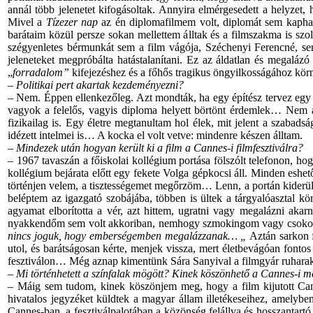
annál több jelenetet kifogásoltak. Annyira elmérgesedett a helyzet
Mivel a
Tízezer nap
az én diplomafilmem volt, diplomát sem kapha
barátaim közül persze sokan mellettem álltak és a filmszakma is szo
szégyenletes bérmunkát sem a film vágója, Széchenyi Ferencné, se
jeleneteket megpróbálta hatástalanítani. Ez az áldatlan és megalázó
„
forradalom”
kifejezéshez és a főhős tragikus öngyilkosságához kör
– Politikai pert akartak kezdeményezni?
– Nem. Éppen ellenkezőleg. Azt mondták, ha egy építész tervez egy h
vagyok a felelős, vagyis diploma helyett börtönt érdemlek… Nem ak
fizikailag is. Egy életre megtanultam hol élek, mit jelent a szabad
idézett intelmei is… A kocka el volt vetve: mindenre készen álltam.
– Mindezek után hogyan került ki a film a Cannes-i filmfesztiválra?
– 1967 tavaszán a főiskolai kollégium portása fölszólt telefonon, ho
kollégium bejárata előtt egy fekete Volga gépkocsi áll. Minden eshe
történjen velem, a tisztességemet megőrzöm… Lenn, a portán kiderült
beléptem az igazgató szobájába, többen is ültek a tárgyalóasztal k
agyamat elborította a vér, azt hittem, ugratni vagy megalázni a
nyakkendőm sem volt akkoriban, nemhogy szmokingom vagy csokorny
nincs joguk, hogy emberségemben megalázzanak… „
Aztán sarkon f
utol, és barátságosan kérte, menjek vissza, mert életbevágóan fon
fesztiválon… Még aznap kimentünk Sára Sanyival a filmgyár ruharakt
– Mi történhetett a színfalak mögött? Kinek köszönhető a Cannes-i 
– Máig sem tudom, kinek köszönjem meg, hogy a film kijutott Canne
hivatalos jegyzéket küldtek a magyar állam illetékeseihez, amelybe
Cannes-ban, a fesztiválpalotában a közönség felállva és hosszantartó