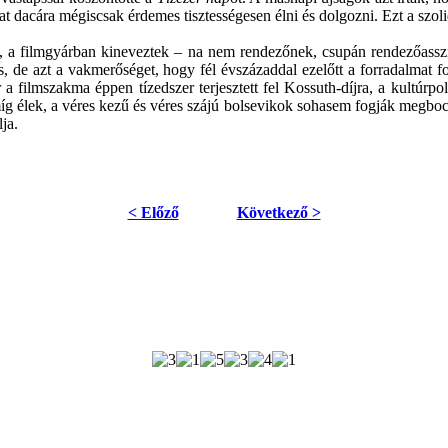
tszat dacára mégiscsak érdemes tisztességesen élni és dolgozni. Ezt a s
 a filmgyárban kineveztek – na nem rendezőnek, csupán rendezőassz
nös, de azt a vakmerőséget, hogy fél évszázaddal ezelőtt a forradalma
a filmszakma éppen tízedszer terjesztett fel Kossuth-díjra, a kultúr
g élek, a véres kezű és véres szájú bolsevikok sohasem fogják megboc
ja.
< Előző
Következő >